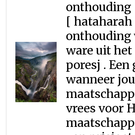
onthouding [
[ hataharah
onthouding w
ware uit het
poresj . Een
wanneer jouw
maatschappi
vrees voor H
maatschappi