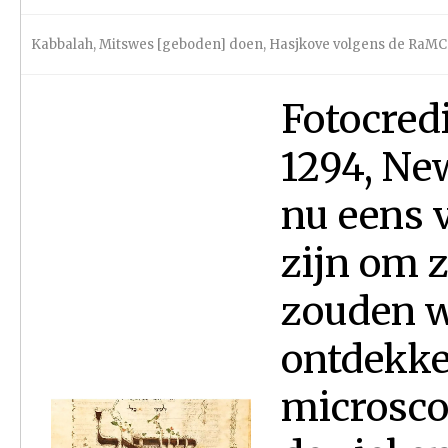
Kabbalah
,
Mitswes [geboden] doen
,
Hasjkove volgens de RaM
Fotocredi
1294, New
nu eens v
zijn om z
zouden w
ontdekke
microsco