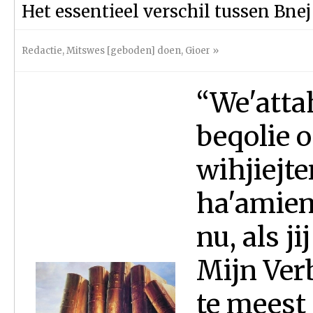
Het essentieel verschil tussen Bne
Redactie
,
Mitswes [geboden] doen
,
Gioer
»
“We'atta
beqolie o
wihjiejt
ha'amiem 
nu, als j
Mijn Verb
te meest 