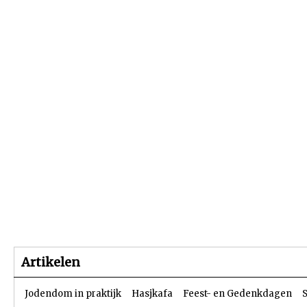
Beginpagina
Artikelen
Dossiers
Artikelen
Jodendom in praktijk
Hasjkafa
Feest- en Gedenkdagen