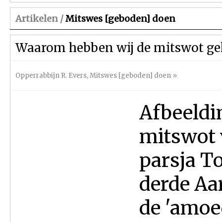
Artikelen /
Mitswes [geboden] doen
Waarom hebben wij de mitswot ge
Opperrabbijn R. Evers
,
Mitswes [geboden] doen
»
Afbeeldi
mitswot v
parsja To
derde Aa
de 'amoe