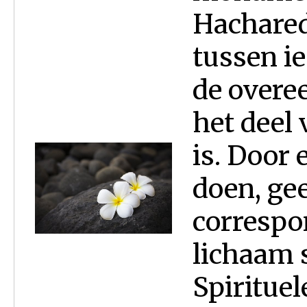
Hachared
tussen i
de overe
het deel
is. Door
doen, ge
correspo
lichaam s
Spirituel