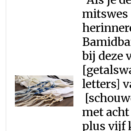
mitswes 
herinnere
Bamidbar
bij deze 
[getalsw
letters] 
[schouwd
met acht 
plus vijf