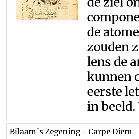
de ziel o
componen
de atome
zouden z
lens de a
kunnen o
eerste le
in beeld.
Bilaam´s Zegening - Carpe Diem