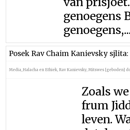
van prisjoe
genoegens B
genoegens,..
Posek Rav Chaim Kanievsky sjlita: 
Media_Halacha en Ethiek
,
Rav Kanievsky
,
Mitswes [geboden] d
Zoals we
frum Jidd
leven. Wa