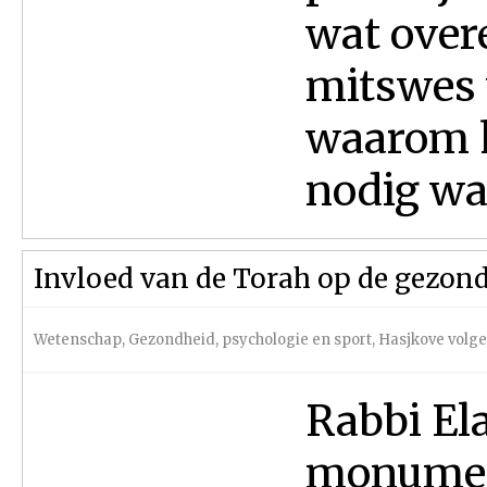
wat over
mitswes 
waarom h
nodig waa
Invloed van de Torah op de gezon
Wetenschap
,
Gezondheid, psychologie en sport
,
Hasjkove vol
Rabbi Ela
monument