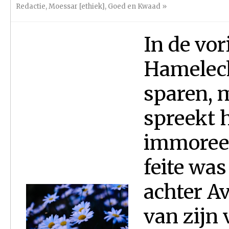
Redactie
,
Moessar [ethiek]
,
Goed en Kwaad
»
In de vo
Hamelec
sparen, 
spreekt h
immoreel
feite was
achter A
van zijn 