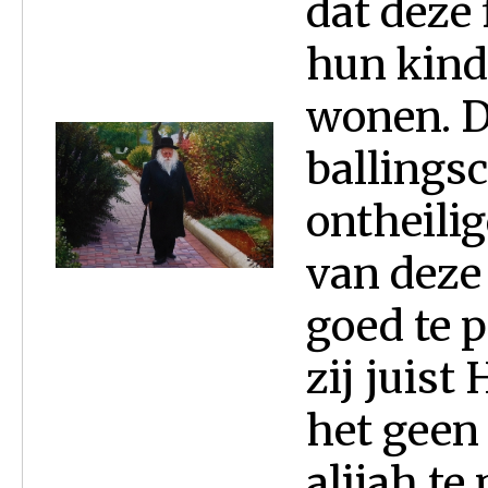
dat deze
hun kinde
wonen. D
ballingsc
ontheili
van deze
goed te 
zij juist
het geen
alijah te