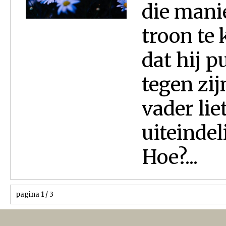
die manie
troon te 
dat hij p
tegen zij
vader lie
uiteindel
Hoe?...
pagina 1 / 3