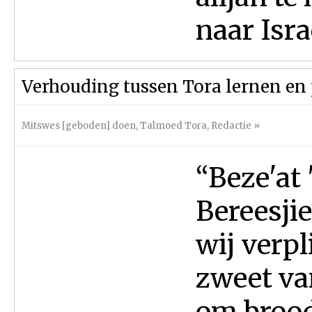
naar Isra
Verhouding tussen Tora lernen en
Mitswes [geboden] doen
,
Talmoed Tora
,
Redactie
»
“Beze'at 
Bereesjie
wij verp
zweet va
om brood 