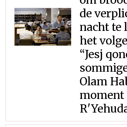
de verpl
nacht te 
het volg
“Jesj qon
sommige 
Olam Hab
moment – 
R'Yehuda 