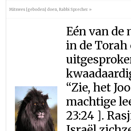
Mitswes [geboden] doen
,
Rabbi Sprecher
»
Eén van de 
in de Torah
uitgesproke
kwaadaardig
“Zie, het Jo
machtige l
23:24 ]. Rasj
Israël zichz