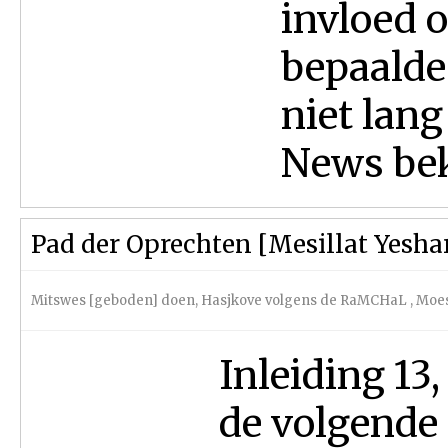
invloed 
bepaalde
niet lan
News bek
Pad der Oprechten [Mesillat Yesha
Mitswes [geboden] doen
,
Hasjkove volgens de RaMCHaL
,
Moes
Inleiding 13,
de volgende