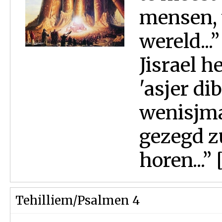
mensen, 
wereld...
Jisrael 
'asjer d
wenisjma'
gezegd zu
horen...” 
Tehilliem/Psalmen 4