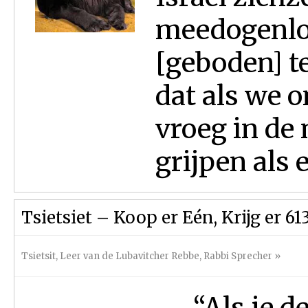
meedogenlo
[geboden] te
dat als we 
vroeg in de
grijpen als 
Tsietsiet – Koop er Eén, Krijg er 61
Tsietsit
,
Leer van de Lubavitcher Rebbe
,
Rabbi Sprecher
»
“Als je de