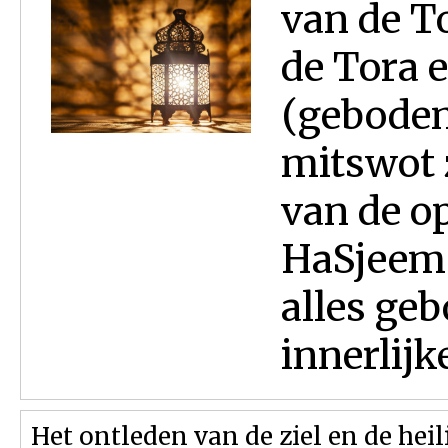
van de T
de Tora 
(geboden
mitswot 
van de o
HaSjeem 
alles geb
innerlijk
Het ontleden van de ziel en de heil