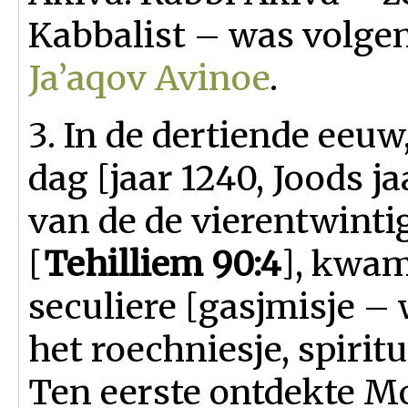
Kabbalist – was volge
Ja’aqov Avinoe
.
3. In de dertiende eeu
dag [jaar 1240, Joods j
van de de vierentwint
[
Tehilliem 90:4
], kwam
seculiere [gasjmisje – 
het roechniesje, spirit
Ten eerste ontdekte M