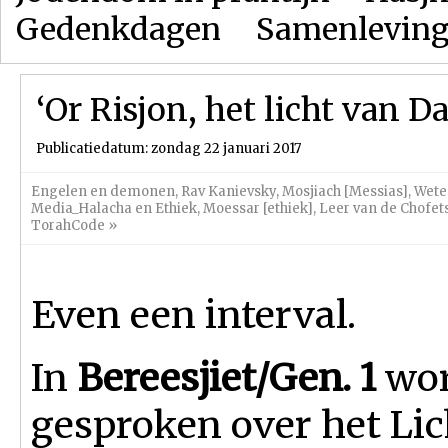
Gedenkdagen
Samenlevin
‘Or Risjon, het licht van D
Publicatiedatum: zondag 22 januari 2017
Engelen en demonen
,
Rav Kanievsky
,
Mosjiach [Messias]
,
Wete
Media_Halacha en Ethiek
,
Moessar [ethiek]
,
Leer van de Chofet
TorahCode
»
Even een interval.
In
Bereesjiet/Gen. 1
wor
gesproken over het Lic