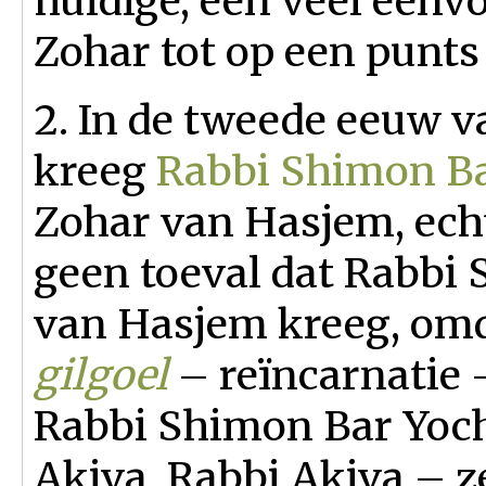
huidige, een veel eenv
Zohar tot op een punts 
2. In de tweede eeuw v
kreeg
Rabbi Shimon Ba
Zohar van Hasjem, echt
geen toeval dat Rabbi
van Hasjem kreeg, omda
gilgoel
– reïncarnatie 
Rabbi Shimon Bar Yoch
Akiva. Rabbi Akiva – z