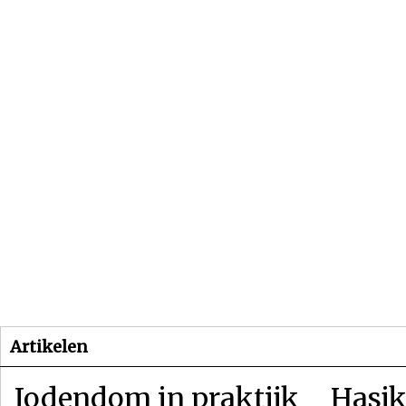
Beginpagina
Artikelen
Dossiers
Artikelen
Jodendom in praktijk
Hasjk