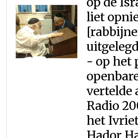
op de Isr
liet opn
[rabbijn
uitgeleg
- op het 
openbare
vertelde
Radio 20
het Ivri
Hador Har