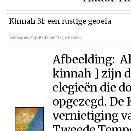
Kinnah 31: een rustige geoela
Rav Kanievsky
,
Redactie
,
Tisja Be'av
»
Afbeelding: Al
kinnah ] zijn 
elegieën die d
opgezegd. De 
vernietiging v
Tweede Tempel