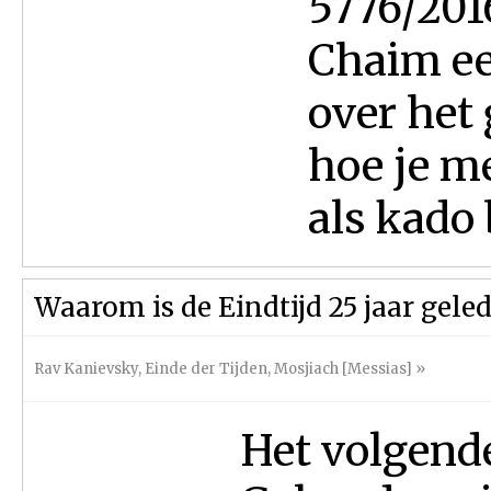
5776/201
Chaim ee
over het
hoe je m
als kado 
Waarom is de Eindtijd 25 jaar gel
Rav Kanievsky
,
Einde der Tijden
,
Mosjiach [Messias]
»
Het volgend