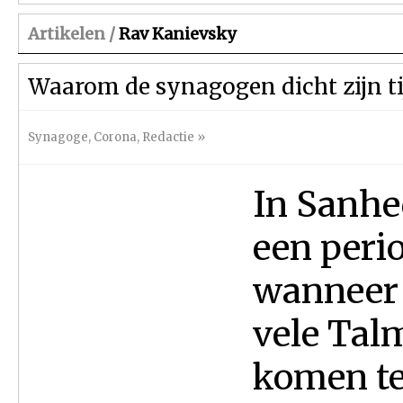
Artikelen /
Rav Kanievsky
Waarom de synagogen dicht zijn t
Synagoge
,
Corona
,
Redactie
»
In Sanhed
een peri
wanneer 
vele Tal
komen te 