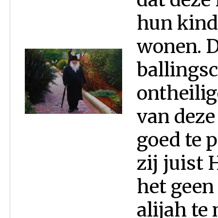
hun kinde
wonen. D
ballingsc
ontheili
van deze
goed te 
zij juist
het geen
alijah te