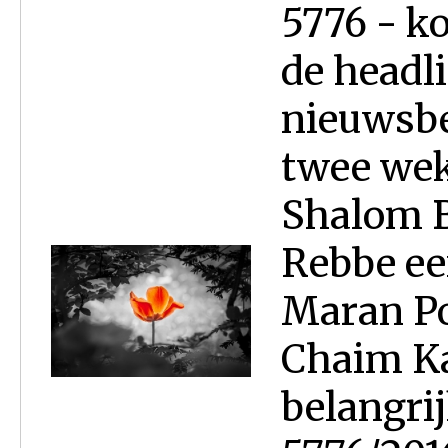
5776 - k
de headl
nieuwsbe
twee wek
Shalom B
Rebbe ee
Maran P
Chaim Ka
belangri