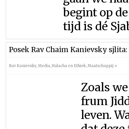
begint op de
tijd is dé Sja
Posek Rav Chaim Kanievsky sjlita: 
Rav Kanievsky
,
Media_Halacha en Ethiek
,
Maatschappij
»
Zoals we
frum Jidd
leven. Wa
dat deze