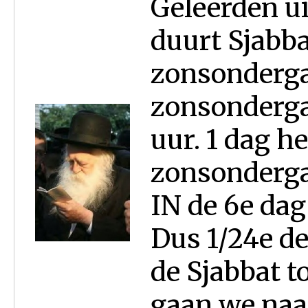
Geleerden ui
duurt Sjabba
zonsonderga
zonsondergan
uur. 1 dag h
zonsonderga
IN de 6e dag
Dus 1/24e de
de Sjabbat 
gaan we naar