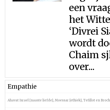
een vraa
het Witte
‘Divrei S
wordt do
Chaim sj
over...
Empathie
Ahavat Israel [naaste liefde]
,
Moessar [ethiek]
,
Tefillot en Bro