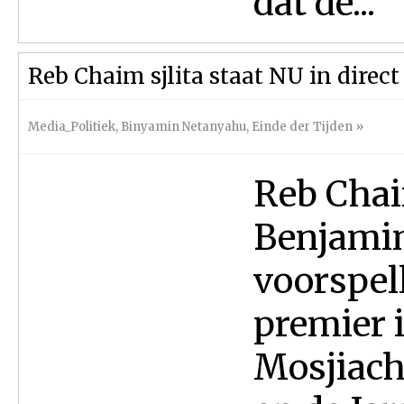
dat de...
Reb Chaim sjlita staat NU in direc
Media_Politiek
,
Binyamin Netanyahu
,
Einde der Tijden
»
Reb Chai
Benjami
voorspell
premier 
Mosjiach 