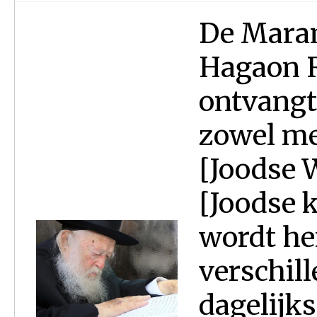
De Maran
Hagaon R
ontvangt 
zowel me
[Joodse W
[Joodse k
wordt he
verschill
dagelijk