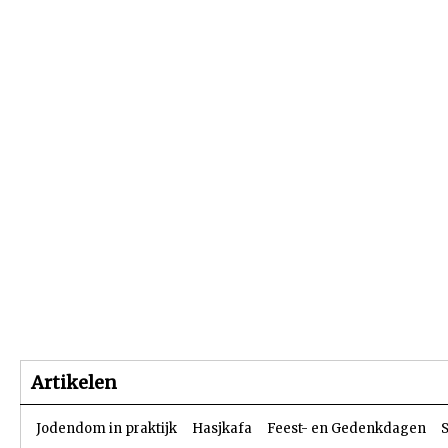
Beginpagina
Artikelen
Dossiers
Artikelen
Jodendom in praktijk
Hasjkafa
Feest- en Gedenkdagen