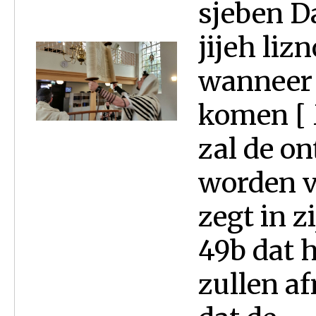
sjeben D
jijeh lizn
wanneer 
komen [ 
zal de o
worden vo
zegt in 
49b dat 
zullen a