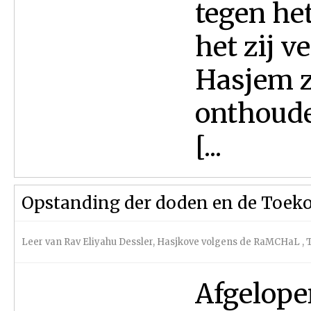
tegen het
het zij v
Hasjem z
onthouden
[...
Opstanding der doden en de Toek
Leer van Rav Eliyahu Dessler
,
Hasjkove volgens de RaMCHaL
,
Afgelope