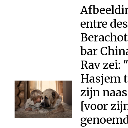
Afbeeldi
entre de
Berachot
bar Chin
Rav zei: 
Hasjem t
zijn naa
[voor zij
genoemd.