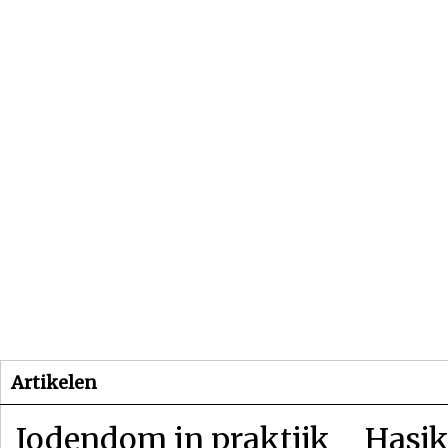
Beginpagina
Artikelen
Dossiers
Artikelen
Jodendom in praktijk
Hasjk