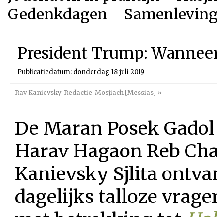
Gedenkdagen
Samenlevin
President Trump: Wanneer
Publicatiedatum: donderdag 18 juli 2019
Rav Kanievsky
,
Redactie
,
Mosjiach [Messias]
»
De Maran Posek Gadol
Harav Hagaon Reb Ch
Kanievsky Sjlita ontva
dagelijks talloze vrage