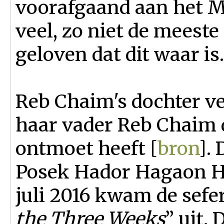
voorafgaand aan het M
veel, zo niet de meeste
geloven dat dit waar is.
Reb Chaim's dochter ver
haar vader Reb Chaim d
ontmoet heeft [
bron
].
Posek Hador Hagaon H
juli 2016 kwam de sefer
the Three Weeks
” uit. 