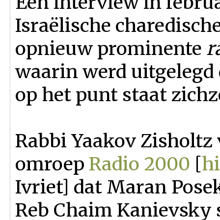
Een interview in februar
Israëlische charedische
opnieuw prominente
r
waarin werd uitgelegd 
op het punt staat zichz
Rabbi Yaakov Zisholtz 
omroep
Radio 2000
[
hi
Ivriet] dat Maran Pos
Reb Chaim Kanievsky s