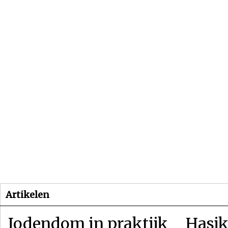
Beginpagina
Artikelen
Dossiers
Artikelen
Jodendom in praktijk
Hasjk