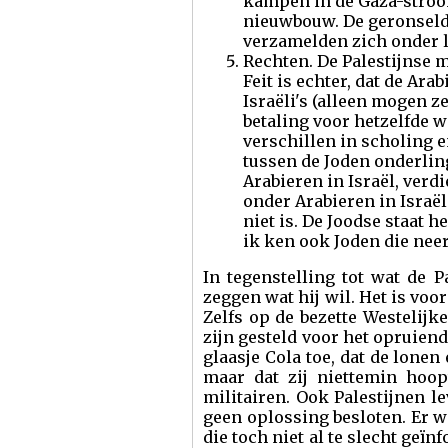
kampen in de Gaza-stroo
nieuwbouw. De geronseld
verzamelden zich onder le
Rechten. De Palestijnse m
Feit is echter, dat de Ara
Israëli's (alleen mogen ze
betaling voor hetzelfde w
verschillen in scholing
tussen de Joden onderli
Arabieren in Israël, ver
onder Arabieren in Israël 
niet is. De Joodse staat 
ik ken ook Joden die nee
In tegenstelling tot wat de P
zeggen wat hij wil. Het is voo
Zelfs op de bezette Westelij
zijn gesteld voor het opruien
glaasje Cola toe, dat de lon
maar dat zij niettemin hoop
militairen. Ook Palestijnen l
geen oplossing besloten. Er w
die toch niet al te slecht geï