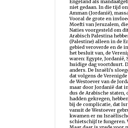
Engeland als mandaatgebi
niet gedaan. In die tijd 
Amman (Jordanië), massaa
Vooral de grote en invloe
Moefti van Jeruzalem, die
Naties voorgesteld om dit
Arabisch Palestina hebbe
(Palestine) alleen in de 
gebied veroverde en de 
het besluit van, de Vereni
waren: Egypte, Jordanië, S
huidige dag voortduurt. D
anders. De Israëli's sloe
dat volgens de Verenigde 
de Westoever van de Jorda
maar door Jordanië dat in
dus de Arabische staten, 
hadden gekregen, hebben b
bij de complicatie, dat I
vanuit de Westoever gebru
kwamen er nu Israëlische
schietschijf te fungeren
Maar daar is vrede voor 