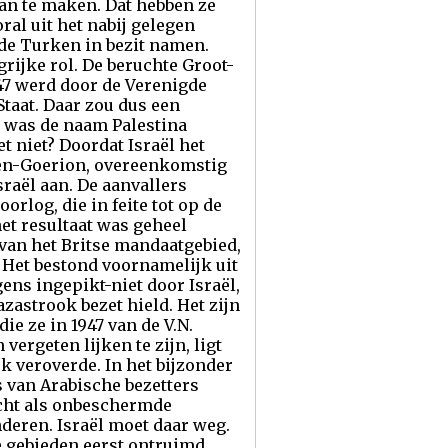
van te maken. Dat hebben ze
ral uit het nabij gelegen
 de Turken in bezit namen.
grijke rol. De beruchte Groot-
947 werd door de Verenigde
Staat. Daar zou dus een
n was de naam Palestina
t niet? Doordat Israël het
Ben-Goerion, overeenkomstig
Israël aan. De aanvallers
orlog, die in feite tot op de
et resultaat was geheel
l van het Britse mandaatgebied,
. Het bestond voornamelijk uit
ens ingepikt-niet door Israël,
zastrook bezet hield. Het zijn
ie ze in 1947 van de V.N.
ergeten lijken te zijn, ligt
ok veroverde. In het bijzonder
s van Arabische bezetters
acht als onbeschermde
deren. Israël moet daar weg.
e gebieden eerst ontruimd