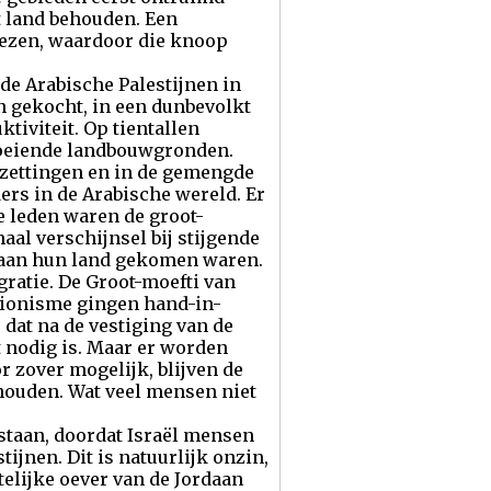
t land behouden. Een
iezen, waardoor die knoop
 de Arabische Palestijnen in
en gekocht, in een dunbevolkt
tiviteit. Op tientallen
bloeiende landbouwgronden.
rzettingen en in de gemengde
ers in de Arabische wereld. Er
 leden waren de groot-
al verschijnsel bij stijgende
jk aan hun land gekomen waren.
ratie. De Groot-moefti van
-zionisme gingen hand-in-
 dat na de vestiging van de
t nodig is. Maar er worden
r zover mogelijk, blijven de
houden. Wat veel mensen niet
tstaan, doordat Israël mensen
tijnen. Dit is natuurlijk onzin,
elijke oever van de Jordaan