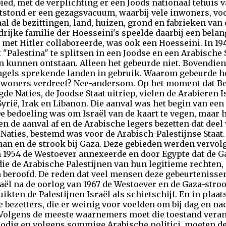
ed, met de verplichting er een Joods nationaal tehuis 
ontstond er een gezagsvacuum, waarbij vele inwoners, voo
l de bezittingen, land, huizen, grond en fabrieken van
drijke familie der Hoesseini's speelde daarbij een belan
 met Hitler collaboreerde, was ook een Hoesseini. In 1
 "Palestina" te splitsen in een Joodse en een Arabische 
n kunnen ontstaan. Alleen het gebeurde niet. Bovendie
Engels sprekende landen in gebruik. Waarom gebeurde he
inwoners verdreef? Nee-andersom. Op het moment dat 
gde Naties, de Joodse Staat uitriep, vielen de Arabieren 
yrië, Irak en Libanon. Die aanval was het begin van een o
e bedoeling was om Israël van de kaart te vegen, maar h
gen de aanval af en de Arabische legers bezetten dat dee
Naties, bestemd was voor de Arabisch-Palestijnse Staat
an en de strook bij Gaza. Deze gebieden werden vervolg
 1954 de Westoever annexeerde en door Egypte dat de Ga
die de Arabische Palestijnen van hun legitieme rechten, d
eroofd. De reden dat veel mensen deze gebeurtenissen v
sraël na de oorlog van 1967 de Westoever en de Gaza-stro
ikten de Palestijnen Israël als schietschijf. En in plaat
 bezetters, die er weinig voor voelden om bij dag en n
. Volgens de meeste waarnemers moet die toestand veran
nodig en volgens sommige Arabische politici, moeten d