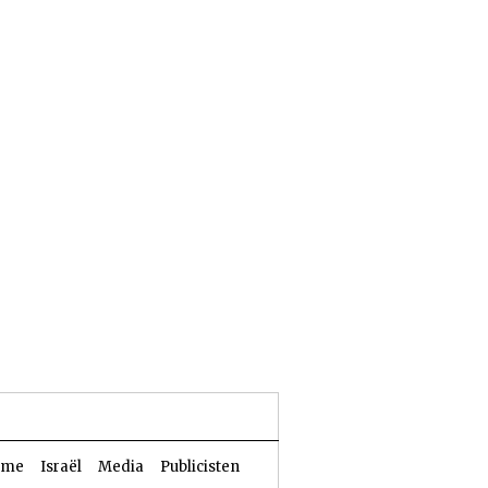
24 Aw 5786 | 07 augustus 2026
sme
Israël
Media
Publicisten