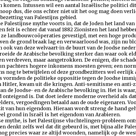
 komen. Intussen wil een aantal Israëlische politici di
oop dus, die ons echter niet uit het oog mag doen verl
 bezetting van Palestijns gebied.
e Palestijnse mythe voorts in, dat de Joden het land van
en feit is echter dat vanaf 1882 Zionisten het land hebb
 ze landbouwcoöperaties gevestigd, met een hoge produk
wen de grond braak lag en verwaarloosd was, zijn nu 
n ook van deze welvaart-in de buurt van de Joodse nede
roeide de Arabische bevolking sterker dan waar ook eld
n verdreven, maar aangetrokken. De enigen, die schade
hun pachters hogere inkomens moesten geven; een norma
ns nog te betwijfelen of deze grondbezitters wel eerli
s vormden de politieke oppositie tegen de Joodse immig
n HitIer, kwam uit die kringen. Anti-semitisme en anti
n de Joodse- en de Arabische bevolking in. Het is waar,
nd onteigend is. Dat doet iedere moderne overheid als da
 elders, vergoedingen betaald aan de oude eigenaren. Voo
zit van hun eigendom. Hieraan wordt streng de hand ge
eel grond in Israël is het eigendom van Arabieren.
se mythe, is het Palestijnse vluchtelingen-probleem on
en denkt zelfs wel dat dit gebeurd is, met bijna alle Pales
g precies waar ze altijd woonden, namelijk op de west