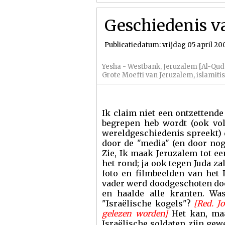
Geschiedenis v
Publicatiedatum: vrijdag 05 april 20
Yesha - Westbank
,
Jeruzalem [Al-Qud
Grote Moefti van Jeruzalem
,
islamiti
Ik claim niet een ontzettende 
begrepen heb wordt (ook volg
wereldgeschiedenis spreekt) 
door de "media" (en door nog
Zie, Ik maak Jeruzalem tot e
het rond; ja ook tegen Juda za
foto en filmbeelden van het 
vader werd doodgeschoten doo
en haalde alle kranten. Wa
"Israëlische kogels"?
[Red. J
gelezen worden]
Het kan, ma
Israëlische soldaten zijn gew