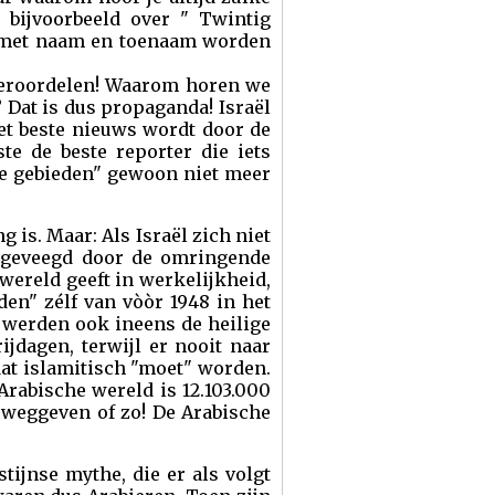
 bijvoorbeeld over " Twintig
s met naam en toenaam worden
veroordelen! Waarom horen we
Dat is dus propaganda! Israël
et beste nieuws wordt door de
te de beste reporter die iets
nse gebieden" gewoon niet meer
 is. Maar: Als Israël zich niet
n geveegd door de omringende
wereld geeft in werkelijkheid,
n" zélf van vòòr 1948 in het
 werden ook ineens de heilige
jdagen, terwijl er nooit naar
dat islamitisch "moet" worden.
Arabische wereld is 12.103.000
 weggeven of zo! De Arabische
stijnse mythe, die er als volgt