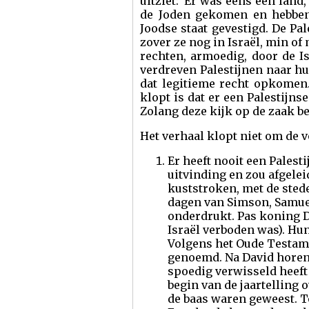
uitziet:"Er was eens een land
de Joden gekomen en hebben 
Joodse staat gevestigd. De P
zover ze nog in Israël, min o
rechten, armoedig, door de Is
verdreven Palestijnen naar hu
dat legitieme recht opkomen.
klopt is dat er een Palestijns
Zolang deze kijk op de zaak be
Het verhaal klopt niet om de 
Er heeft nooit een Palest
uitvinding en zou afgeleid
kuststroken, met de steden
dagen van Simson, Samuel
onderdrukt. Pas koning D
Israël verboden was). Hun
Volgens het Oude Testame
genoemd. Na David horen w
spoedig verwisseld heeft
begin van de jaartelling 
de baas waren geweest. T