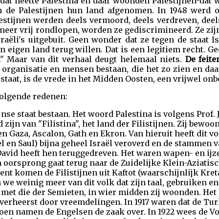
, dat heette Palestina en daar woonden Palestijnen-dat 
de Palestijnen hun land afgenomen. In 1948 werd o
alestijnen werden deels vermoord, deels verdreven, dee
f meer vrij rondlopen, worden ze gediscrimineerd. Ze zi
raëli's uitgebuit. Geen wonder dat ze tegen de staat I
n eigen land terug willen. Dat is een legitiem recht. G
" Maar van dit verhaal deugt helemaal niets.
De feite
e organisatie en mensen bestaan, die het zo zien en daa
staat, is de vrede in het Midden Oosten, een vrijwel on
volgende redenen:
ijnse staat bestaan. Het woord Palestina is volgens Prof.
 zijn van "Filistina", het land der Filistijnen. Zij bewo
 Gaza, Ascalon, Gath en Ekron. Van hieruit heeft dit volk
 en Saul) bijna geheel Israël veroverd en de stammen v
avid heeft hen teruggedreven. Het waren wapen- en ij
 oorsprong gaat terug naar de Zuidelijke Klein-Aziatisc
nt komen de Filistijnen uit Kaftot (waarschijnlijk Kret
e weinig meer van dit volk dat zijn taal, gebruiken en
 met die der Semieten, in wier midden zij woonden. Het 
overheerst door vreemdelingen. In 1917 waren dat de Tur
oen namen de Engelsen de zaak over. In 1922 wees de V