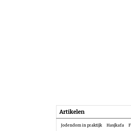
Beginpagina
Artike
Artikelen
Jodendom in praktijk
Hasjkafa
F