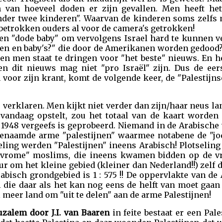
en van hoeveel doden er zijn gevallen. Men heeft het
nder twee kinderen". Waarvan de kinderen soms zelf
betrokken ouders al voor de camera's getrokken!
en "dode baby" om vervolgens Israel hard te kunnen 
ren en baby's?" die door de Amerikanen worden gedood? 
 en men staat te dringen voor "het beste" nieuws. En h
en dit nieuws mag niet "pro Israël" zijn. Dus de eers
n voor zijn krant, komt de volgende keer, de "Palestij
verklaren. Men kijkt niet verder dan zijn/haar neus lang
h vandaag opstelt, zou het totaal van de kaart worde
 1948 vergeefs is geprobeerd. Niemand in de Arabische 
enaamde arme "palestijnen" waarmee notabene de "jode
eling werden "Palestijnen" ineens Arabisch! Plotseling
"vrome" moslims, die ineens kwamen bidden op de vri
 om het kleine gebied (kleiner dan Nederland!!) zelf 
abisch grondgebied is 1 : 575 !! De oppervlakte van de 
 die daar als het kan nog eens de helft van moet gaan
 meer land om "uit te delen" aan de arme Palestijnen!
zalem door J.I. van Baaren
in feite bestaat er een Pale