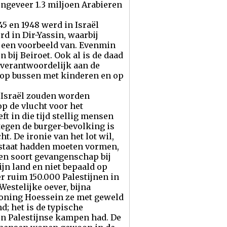
ongeveer 1.3 miljoen Arabieren
5 en 1948 werd in Israël
d in Dir-Yassin, waarbij
 een voorbeeld van. Evenmin
bij Beiroet. Ook al is de daad
-verantwoordelijk aan de
n op bussen met kinderen en op
t Israël zouden worden
op de vlucht voor het
t in die tijd stellig mensen
tegen de burger-bevolking is
. De ironie van het lot wil,
e staat hadden moeten vormen,
een soort gevangenschap bij
jn land en niet bepaald op
r ruim 150.000 Palestijnen in
estelijke oever, bijna
 Koning Hoessein ze met geweld
; het is de typische
een Palestijnse kampen had. De