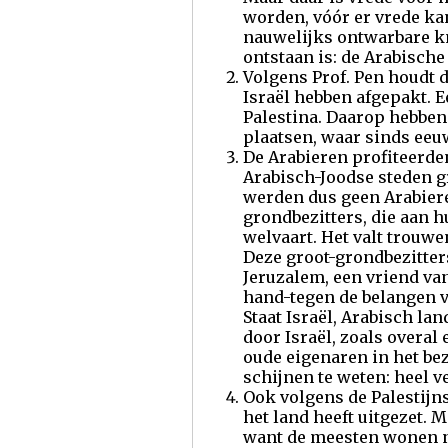
worden, vóór er vrede kan
nauwelijks ontwarbare kn
ontstaan is: de Arabische
Volgens Prof. Pen houdt d
Israël hebben afgepakt. E
Palestina. Daarop hebben
plaatsen, waar sinds eeu
De Arabieren profiteerde
Arabisch-Joodse steden g
werden dus geen Arabiere
grondbezitters, die aan 
welvaart. Het valt trouwe
Deze groot-grondbezitter
Jeruzalem, een vriend va
hand-tegen de belangen va
Staat Israël, Arabisch la
door Israël, zoals overal
oude eigenaren in het be
schijnen te weten: heel v
Ook volgens de Palestijn
het land heeft uitgezet. M
want de meesten wonen no