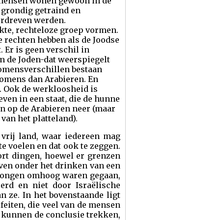
e mensen wonen gewoon in de
 grondig getraind en
verdreven werden.
ukte, rechteloze groep vormen.
eke rechten hebben als de Joodse
. Er is geen verschil in
an de Joden-dat weerspiegelt
omensverschillen bestaan
komens dan Arabieren. En
. Ook de werkloosheid is
leven in een staat, die de hunne
ken op de Arabieren neer (maar
an het platteland).
f vrij land, waar iedereen mag
te voelen en dat ook te zeggen.
ort dingen, hoewel er grenzen
even onder het drinken van een
sprongen omhoog waren gegaan,
erd en niet door Israëlische
n ze. In het bovenstaande ligt
feiten, die veel van de mensen
We kunnen de conclusie trekken,