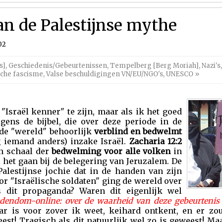
an de Palestijnse mythe
02
s]
,
Geschiedenis/Gebeurtenissen
,
Tempelberg [Berg Moriah]
,
Nazi's
sche fascisme
,
Valse beschuldigingen VN/EU/NGO's
,
UNESCO
»
"Israël kenner" te zijn, maar als ik het goed
ens de bijbel, die over deze periode in de
de "wereld" behoorlijk
verblind en bedwelmt
 iemand anders) inzake Israël.
Zacharia 12:2
en schaal der
bedwelming voor alle volken
in
l het gaan bij de belegering van Jeruzalem. De
Palestijnse jochie dat in de handen van zijn
r "Israëlische soldaten" ging de wereld over
s dit propaganda? Waren dit eigenlijk wel
odendom-online: over de waarheid van deze gebeurteni
ar is voor zover ik weet, keihard ontkent, en er zo
eest! Tragisch als dit natuurlijk wel zo is geweest! Ma