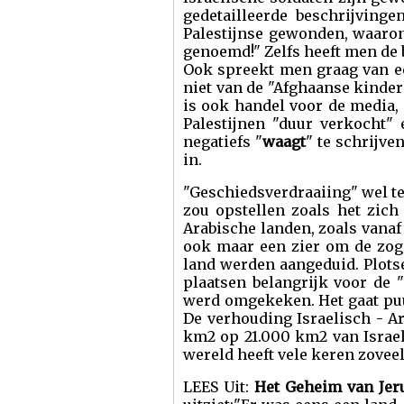
gedetailleerde beschrijving
Palestijnse gewonden, waaro
genoemd!" Zelfs heeft men de 
Ook spreekt men graag van e
niet van de "Afghaanse kinde
is ook handel voor de media,
Palestijnen "duur verkocht" 
negatiefs "
waagt
" te schrijve
in.
"Geschiedsverdraaiing" wel te 
zou opstellen zoals het zic
Arabische landen, zoals vanaf
ook maar een zier om de zog
land werden aangeduid. Plots
plaatsen belangrijk voor de 
werd omgekeken. Het gaat puur
De verhouding Israelisch - Ar
km2 op 21.000 km2 van Israel
wereld heeft vele keren zoveel
LEES Uit:
Het Geheim van Jeru