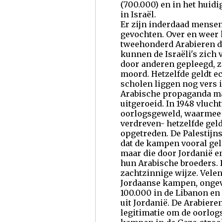
(700.000) en in het huidi
in Israël.
Er zijn inderdaad mensen 
gevochten. Over en weer 
tweehonderd Arabieren d
kunnen de Israëli's zich
door anderen gepleegd, z
moord. Hetzelfde geldt e
scholen liggen nog vers 
Arabische propaganda maa
uitgeroeid. In 1948 vluch
oorlogsgeweld, waarmee d
verdreven- hetzelfde gel
opgetreden. De Palestijn
dat de kampen vooral gel
maar die door Jordanië e
hun Arabische broeders. 
zachtzinnige wijze. Velen
Jordaanse kampen, ongeve
100.000 in de Libanon en
uit Jordanië. De Arabier
legitimatie om de oorlogs