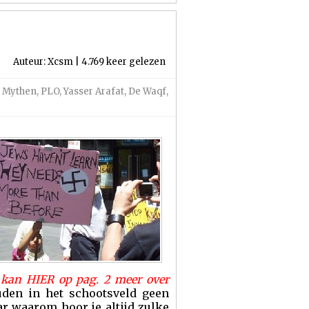
Auteur: Xcsm | 4.769 keer gelezen
,
Mythen
,
PLO
,
Yasser Arafat
,
De Waqf
,
s kan
HIER op pag. 2
meer over
uden in het schootsveld geen
ar waarom hoor je altijd zulke