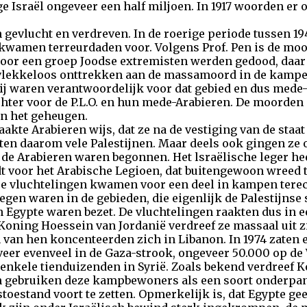
ge Israël ongeveer een half miljoen. In 1917 woorden er 
gevlucht en verdreven. In de roerige periode tussen 194
kwamen terreurdaden voor. Volgens Prof. Pen is de moor
oor een groep Joodse extremisten werden gedood, daar
 vlekkeloos onttrekken aan de massamoord in de kampen 
ij waren verantwoordelijk voor dat gebied en dus mede
chter voor de P.L.O. en hun mede-Arabieren. De moorde
in het geheugen.
kte Arabieren wijs, dat ze na de vestiging van de staa
tten daarom vele Palestijnen. Maar deels ook gingen ze 
e Arabieren waren begonnen. Het lsraëlische leger heef
dt voor het Arabische Legioen, dat buitengewoon wreed 
se vluchtelingen kwamen voor een deel in kampen terecht
egen waren in de gebieden, die eigenlijk de Palestijns
n Egypte waren bezet. De vluchtelingen raakten dus in 
Koning Hoessein van Jordanië verdreef ze massaal uit zi
 van hen koncenteerden zich in Libanon. In 1974 zaten e
er evenveel in de Gaza-strook, ongeveer 50.000 op de W
 enkele tienduizenden in Syrië. Zoals bekend verdreef
en gebruiken deze kampbewoners als een soort onderpand
toestand voort te zetten. Opmerkelijk is, dat Egypte g