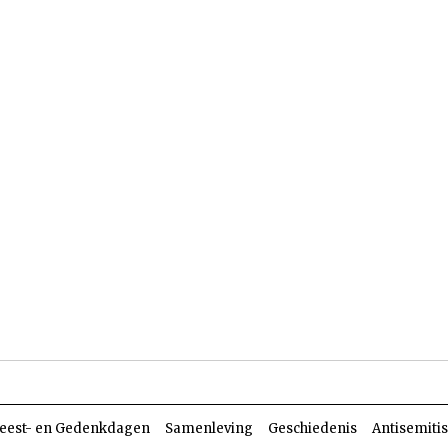
len
Dossiers
Parasja
eest- en Gedenkdagen
Samenleving
Geschiedenis
Antisemiti