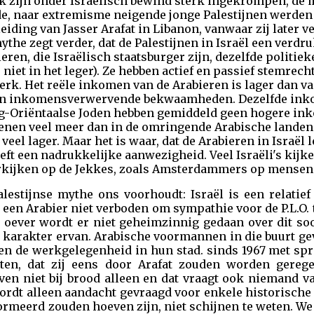
k zijn onder Israëlisch bewind sterk ingekrompen, d
e, naar extremisme neigende jonge Palestijnen werden
iding van Jasser Arafat in Libanon, vanwaar zij later 
ythe zegt verder, dat de Palestijnen in Israël een verdr
bieren, die Israëlisch staatsburger zijn, dezelfde politi
 niet in het leger). Ze hebben actief en passief stemrecht
erk. Het reële inkomen van de Arabieren is lager dan v
 en inkomensverwervende bekwaamheden. Dezelfde ink
ng-Oriëntaalse Joden hebben gemiddeld geen hogere in
dienen veel meer dan in de omringende Arabische landen
veel lager. Maar het is waar, dat de Arabieren in Israël 
heeft een nadrukkelijke aanwezigheid. Veel Israëli's kij
rkijken op de Jekkes, zoals Amsterdammers op mensen v
alestijnse mythe ons voorhoudt: Israël is een relatie
r een Arabier niet verboden om sympathie voor de P.L.O. 
ke oever wordt er niet geheimzinnig gedaan over dit so
d karakter ervan. Arabische voormannen in die buurt g
en en de werkgelegenheid in hun stad. sinds 1967 met 
ten, dat zij eens door Arafat zouden worden gerege
even niet bij brood alleen en dat vraagt ook niemand va
ordt alleen aandacht gevraagd voor enkele historische 
nformeerd zouden hoeven zijn, niet schijnen te weten. 