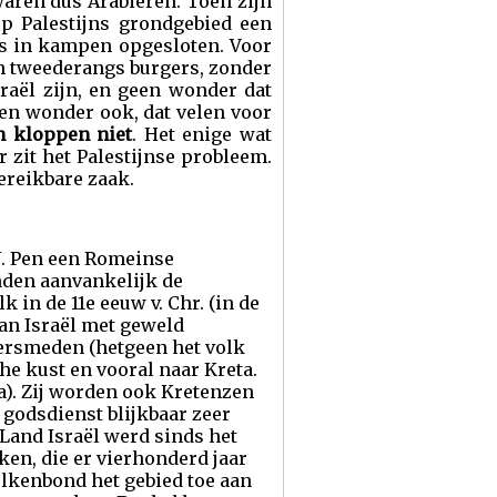
waren dus Arabieren. Toen zijn
p Palestijns grondgebied een
ls in kampen opgesloten. Voor
jn tweederangs burgers, zonder
sraël zijn, en geen wonder dat
een wonder ook, dat velen voor
n kloppen niet
. Het enige wat
r zit het Palestijnse probleem.
bereikbare zaak.
 J. Pen een Romeinse
onden aanvankelijk de
 in de 11e eeuw v. Chr. (in de
an Israël met geweld
zersmeden (hetgeen het volk
he kust en vooral naar Kreta.
a). Zij worden ook Kretenzen
 godsdienst blijkbaar zeer
Land Israël werd sinds het
ken, die er vierhonderd jaar
olkenbond het gebied toe aan