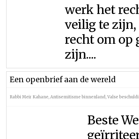
werk het rech
veilig te zijn
recht om op g
zijn....
Een openbrief aan de wereld
Rabbi Meir Kahane
,
Antisemitisme binnenland
,
Valse beschuld
Beste We
geïrritee