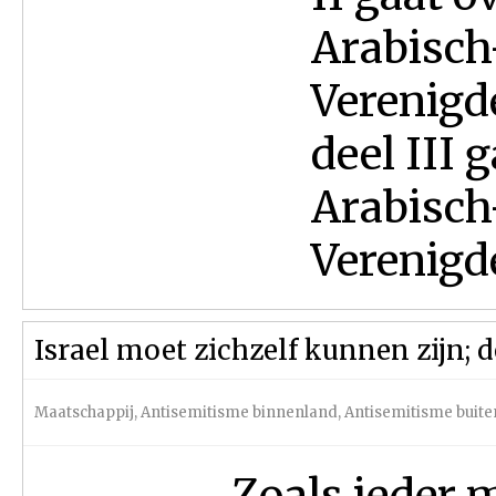
Arabisch-
Verenigd
deel III 
Arabisch
Verenigde
Israel moet zichzelf kunnen zijn; 
Maatschappij
,
Antisemitisme binnenland
,
Antisemitisme buite
Zoals ieder m