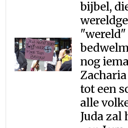
bijbel, d
wereldge
"wereld"
bedwelmt
nog iema
Zacharia
tot een 
alle volk
Juda zal 