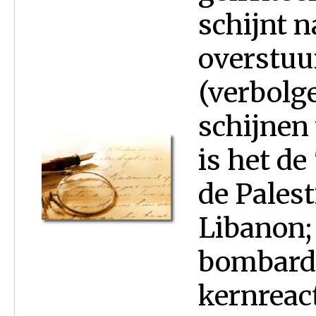
schijnt n
overstuur
(verbolg
schijnen 
is het d
de Palest
Libanon;
bombard
kernreac