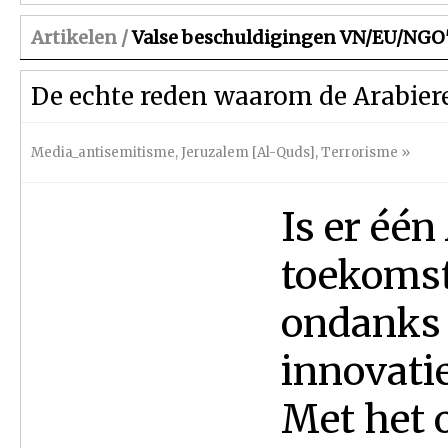
Artikelen /
Valse beschuldigingen VN/EU/NGO'
De echte reden waarom de Arabier
Media_antisemitisme
,
Jeruzalem [Al-Quds]
,
Terrorisme
»
Is er één
toekomst
ondanks 
innovati
Met het 