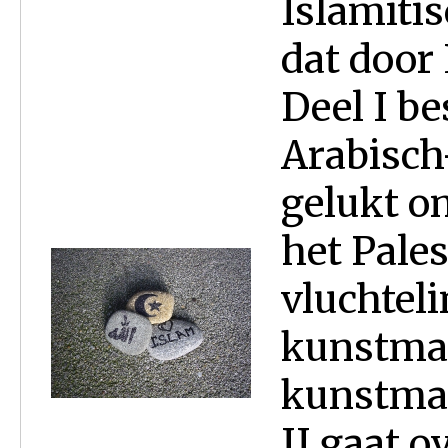
Islamitis
dat door 
Deel I be
Arabisch
gelukt o
het Pales
vluchtel
kunstmat
kunstmat
II gaat o