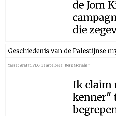
de Jom K
campagne.
die zegev
Geschiedenis van de Palestijnse m
Yasser Arafat
,
PLO
,
Tempelberg [Berg Moriah]
»
Ik claim 
kenner" t
begrepen