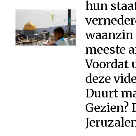
hun staa
vernederd
waanzin 
meeste a
Voordat u
deze vide
Duurt ma
Gezien? 
Jeruzalem 