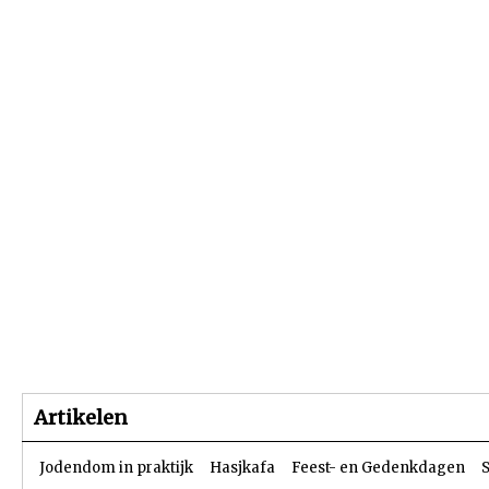
Beginpagina
Artikelen
Dossiers
Artikelen
Jodendom in praktijk
Hasjkafa
Feest- en Gedenkdagen