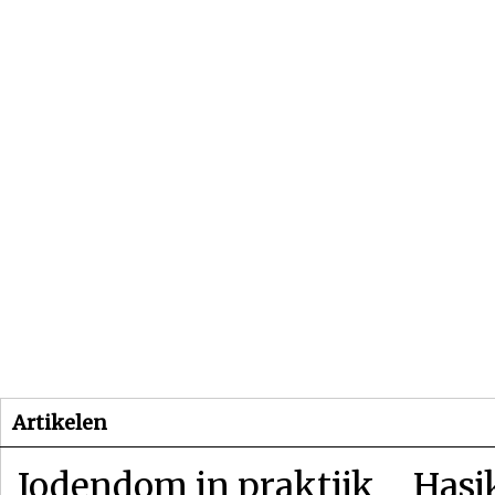
Beginpagina
Artikelen
Dossiers
Artikelen
Jodendom in praktijk
Hasj