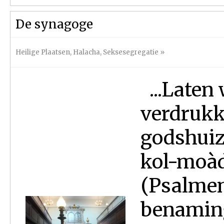
De synagoge
Heilige Plaatsen
,
Halacha
,
Seksesegregatie
»
...Laten 
verdrukk
godshuize
kol-moàde
(Psalmen
benaming