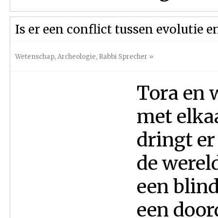
Is er een conflict tussen evolutie
Wetenschap
,
Archeologie
,
Rabbi Sprecher
»
Tora en 
met elka
dringt er
de wereld
een blin
een door