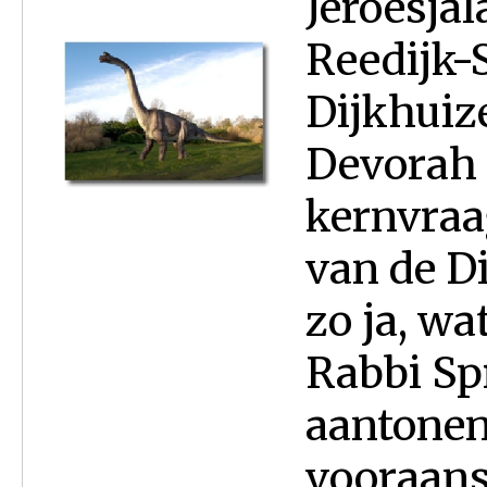
Jeroesja
Reedijk-
Dijkhuize
Devorah I
kernvraa
van de D
zo ja, wa
Rabbi Sp
aantonen
vooraans