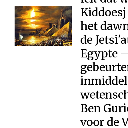
Kiddoesj 
het dawn
de Jetsi'
Egypte –
gebeurte
inmiddel
wetensch
Ben Gurio
voor de V