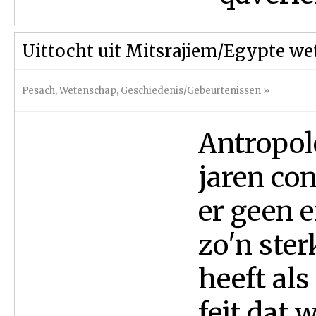
Uittocht uit Mitsrajiem/Egypte we
Pesach
,
Wetenschap
,
Geschiedenis/Gebeurtenissen
»
Antropol
jaren co
er geen e
zo'n ster
heeft als
feit dat 