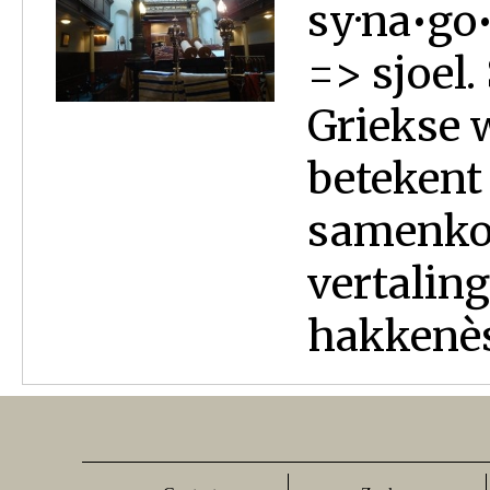
sy·na•go
=> sjoel
Griekse 
betekent
samenkom
vertalin
hakkenèsè