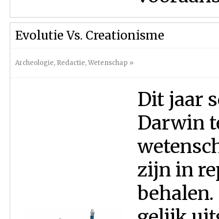
Evolutie Vs. Creationisme
Archeologie
,
Redactie
,
Wetenschap
»
Dit jaar 
Darwin te
wetensch
zijn in r
behalen.
gelijk u