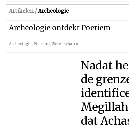
Artikelen /
Archeologie
Archeologie ontdekt Poeriem
Archeologie
,
Poeriem
,
Wetenschap
»
Nadat he
de grenz
identific
Megillah
dat Achas