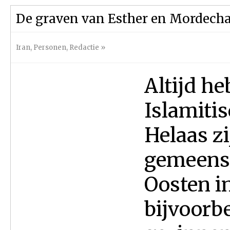
De graven van Esther en Mordecha
Iran
,
Personen
,
Redactie
»
Altijd he
Islamiti
Helaas zi
gemeens
Oosten i
bijvoorbe