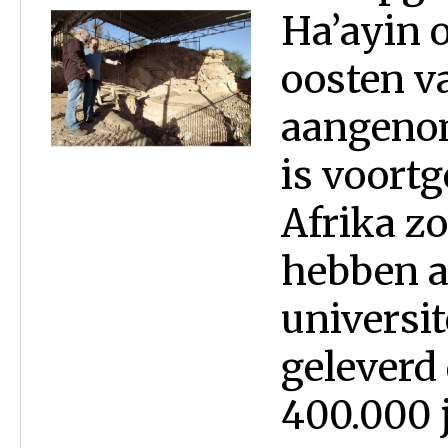
Ha’ayin 
oosten v
aangeno
is voort
Afrika zo
hebben a
universit
geleverd
400.000 j