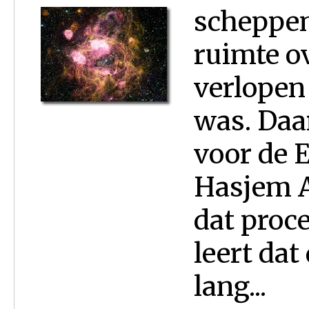
scheppen
ruimte o
verlopen 
was. Daa
voor de E
Hasjem A
dat proce
leert dat
lang...