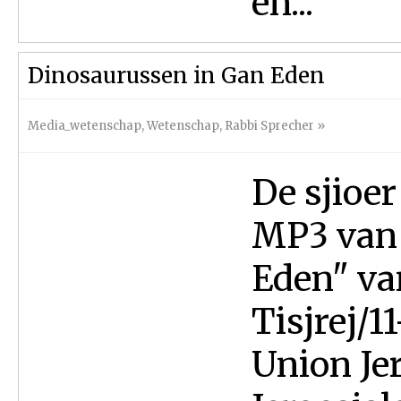
en...
Dinosaurussen in Gan Eden
Media_wetenschap
,
Wetenschap
,
Rabbi Sprecher
»
De sjioer
MP3 van 
Eden" va
Tisjrej/
Union Jer