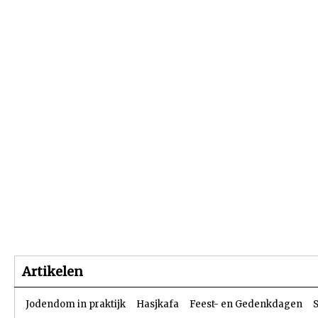
Beginpagina
Artikelen
Dossiers
Artikelen
Jodendom in praktijk
Hasjkafa
Feest- en Gedenkdagen