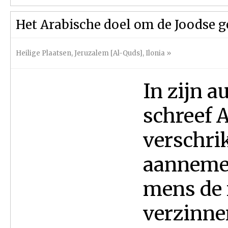
Het Arabische doel om de Joodse g
Heilige Plaatsen
,
Jeruzalem [Al-Quds]
,
Ilonia
»
In zijn 
schreef 
verschri
aannemen
mens de 
verzinnen