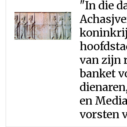
"In die d
Achasjver
koninkrij
hoofdstad
van zijn 
banket vo
dienaren,
en Media
vorsten v