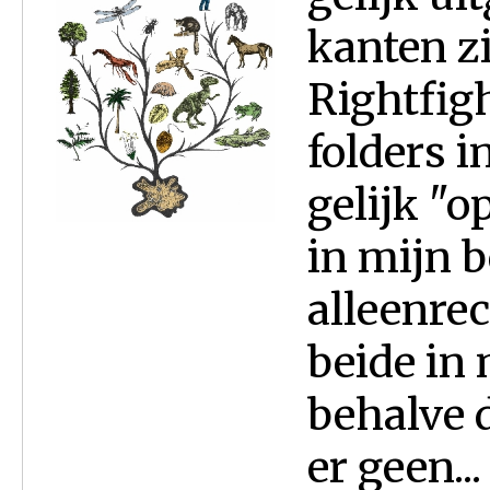
kanten zi
Rightfig
folders i
gelijk "o
in mijn b
alleenrec
beide in
behalve d
er geen...