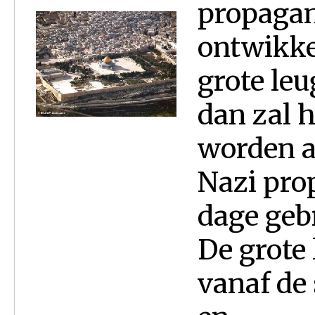
propagan
ontwikkel
grote le
dan zal 
worden a
Nazi pro
dage gebr
De grote
vanaf de