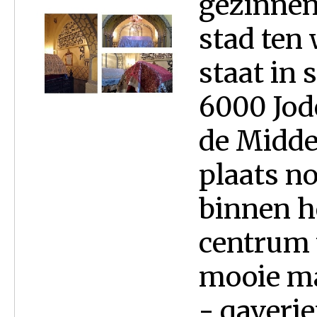
gezinnen
stad ten 
staat in 
6000 Jod
de Midde
plaats n
binnen h
centrum v
mooie ma
- qaverie