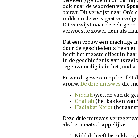
betekent) genoemd omdat hij
ook naar de woorden van
Spre
bouwt. Dit verwijst naar On's
redde en de vers gaat vervol
Dit verwijst naar de echtgenot
verwoestte zowel hem als haar
Dat een vrouw een machtige in
door de geschiedenis heen en 
heeft het meeste effect in haa
in de geschiedenis van Israel 
tegenwoordig is in het Joodse 
Er wordt gewezen op het feit d
vrouw.
De drie mitswes
die me
Niddah
(wetten van de ge
Challah
(het bakken van 
Hadlakat Nerot
(het aans
Deze drie mitswes vertegenwoo
als het maatschappelijke.
Niddah heeft betrekking 