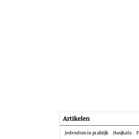
Beginpagina
Artike
Artikelen
Jodendom in praktijk
Hasjkafa
F