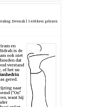
rtaling: Devorah | 3.458 keer gelezen
viram en
Sidrah is de
aam ook niet
 houden dat
zond verstand
, of het nu
Sanhedrin
as gered.
ijzing naar
noemd ("On"
wen, want hij
nder