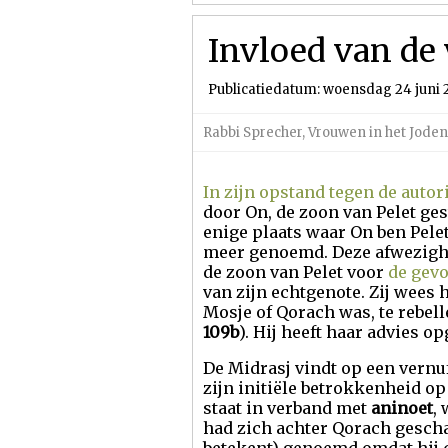
Invloed van de
Publicatiedatum: woensdag 24 juni
Rabbi Sprecher
,
Vrouwen in het Jod
In zijn opstand tegen de autor
door On, de zoon van Pelet ges
enige plaats waar On ben Pelet
meer genoemd. Deze afwezighe
de zoon van Pelet voor
de gevo
van zijn echtgenote. Zij wees 
Mosje of Qorach was, te rebelle
109b
). Hij heeft haar advies 
De Midrasj vindt op een vernu
zijn initiële betrokkenheid op
staat in verband met
aninoet
,
had zich achter Qorach gescha