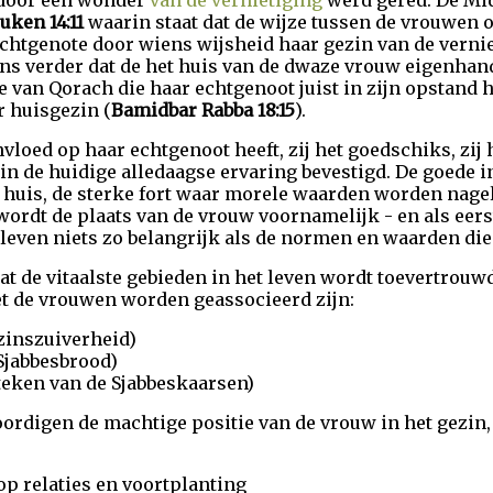
 door een wonder
van de vernietiging
werd gered. De Mid
uken 14:11
waarin staat dat de wijze tussen de vrouwen 
 echtgenote door wiens wijsheid haar gezin van de verni
gens verder dat de het huis van de dwaze vrouw eigenh
e van Qorach die haar echtgenoot juist in zijn opstand 
 huisgezin (
Bamidbar Rabba 18:15
).
vloed op haar echtgenoot heeft, zij het goedschiks, zij
in de huidige alledaagse ervaring bevestigd. De goede 
r huis, de sterke fort waar morele waarden worden nagel
wordt de plaats van de vrouw voornamelijk - en als eers
leven niets zo belangrijk als de normen en waarden die z
at de vitaalste gebieden in het leven wordt toevertrouw
t de vrouwen worden geassocieerd zijn:
zinszuiverheid)
Sjabbesbrood)
teken van de Sjabbeskaarsen)
rdigen de machtige positie van de vrouw in het gezin, 
op relaties en voortplanting