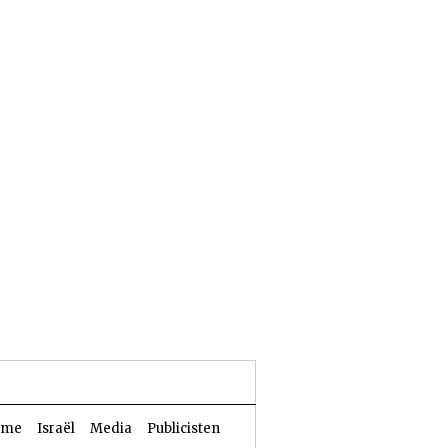
24 Aw 5786 | 07 augustus 2026
sme
Israël
Media
Publicisten