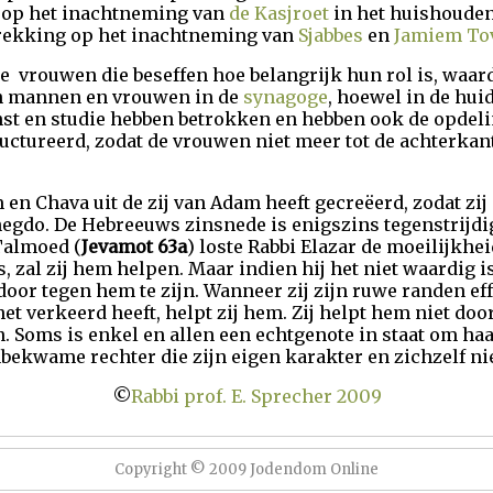
g op het inachtneming van
de Kasjroet
in het huishoude
trekking op het inachtneming van
Sjabbes
en
Jamiem To
 vrouwen die beseffen hoe belangrijk hun rol is, waar
an mannen en vrouwen in de
synagoge
, hoewel in de hu
st en studie hebben betrokken en hebben ook de opdeli
ructureerd, zodat de vrouwen niet meer tot de achterka
en Chava uit de zij van Adam heeft gecreëerd, zodat zij
'negdo. De Hebreeuws zinsnede is enigszins tegenstrijdig
 Talmoed (
Jevamot 63a
) loste Rabbi Elazar de moeilijkhe
 zal zij hem helpen. Maar indien hij het niet waardig is,
door tegen hem te zijn. Wanneer zij zijn ruwe randen eff
et verkeerd heeft, helpt zij hem. Zij helpt hem niet do
. Soms is enkel en allen een echtgenote in staat om haa
bekwame rechter die zijn eigen karakter en zichzelf nie
©
Rabbi prof. E. Sprecher 2009
Copyright © 2009 Jodendom Online