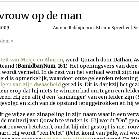
 vrouw op de man
 2009
Auteur: Rabbijn prof. Efraim Sprecher | Ve
endom
»
iteit van Mosje en Aharon
, werd Qorach door Dathan, A
teund (
Bamidbar/Num. 16:1
). Het openingsvers van deze 
 wordt vermeld. In de rest van het verhaal wordt zijn n
id is opmerkelijk, waardoor onze geleerden rekening
lgen van zijn dwaasheid
gered is. Dit is dankzij het ge
hem erop dat hij niets te winnen had om tegen een leider
ren. Hij zou altijd een ‘aanhanger' van een leider zijn (
opgevolgd en zich van de opstand teruggetrokken en hij w
ftige wijze een zinspeling in zijn naam waarin een verw
 de muiterij van Qorach te vinden is. Hij wordt "On" ge
 wat rouwen betekent), omdat hij niet gestopt is met rou
ard. Hij wordt "ben Pelet" (Pelet komt van
pele
, wat wo