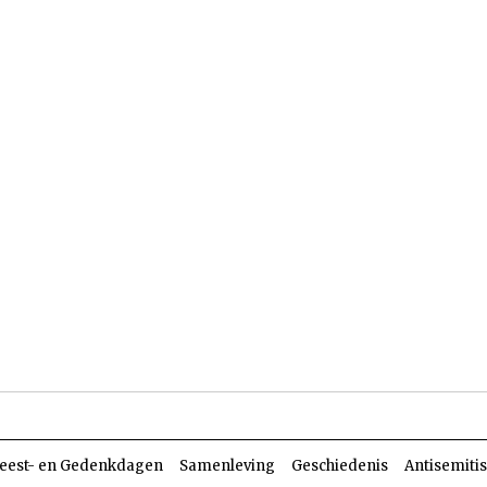
len
Dossiers
Parasja
eest- en Gedenkdagen
Samenleving
Geschiedenis
Antisemiti