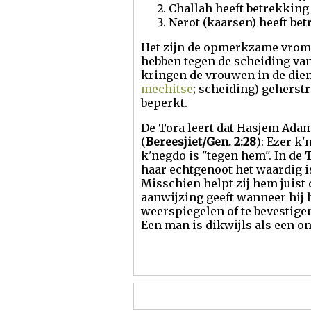
Challah heeft betrekkin
Nerot (kaarsen) heeft be
Het zijn de opmerkzame vrome
hebben tegen de scheiding v
kringen de vrouwen in de dien
mechitse
; scheiding) geherst
beperkt.
De Tora leert dat Hasjem Adam 
(
Bereesjiet/Gen. 2:28
): Ezer k
k'negdo is "tegen hem". In de
haar echtgenoot het waardig is,
Misschien helpt zij hem juist 
aanwijzing geeft wanneer hij h
weerspiegelen of te bevestigen
Een man is dikwijls als een on