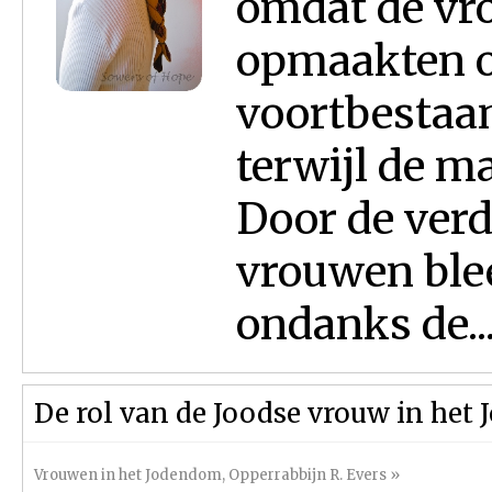
omdat de vr
opmaakten o
voortbestaan
terwijl de 
Door de ver
vrouwen blee
ondanks de..
De rol van de Joodse vrouw in het
Vrouwen in het Jodendom
,
Opperrabbijn R. Evers
»