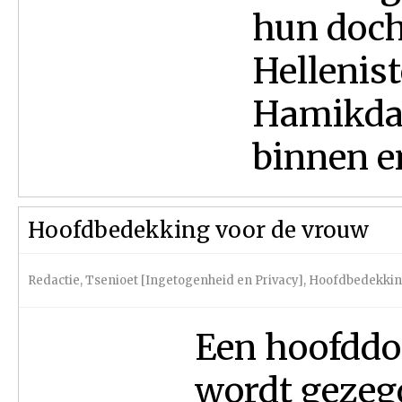
hun doch­
Hellenis
Hamikdas
binnen en
Hoofdbedekking voor de vrouw
Redactie
,
Tsenioet [Ingetogenheid en Privacy]
,
Hoofdbedekki
Een hoofddo
wordt gezeg