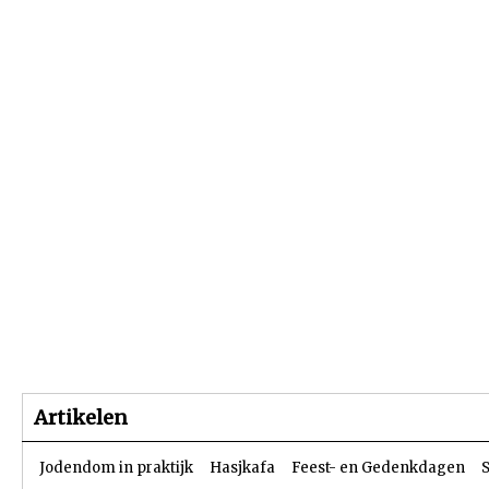
Beginpagina
Artikelen
Dossiers
Artikelen
Jodendom in praktijk
Hasjkafa
Feest- en Gedenkdagen