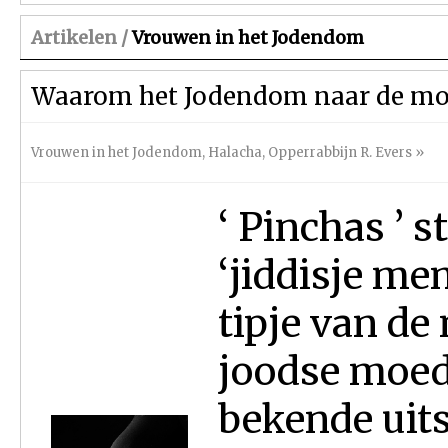
Artikelen /
Vrouwen in het Jodendom
Waarom het Jodendom naar de mo
Vrouwen in het Jodendom
,
Halacha
,
Opperrabbijn R. Evers
»
‘ Pinchas ’ s
‘jiddisje me
tipje van de
joodse moede
bekende uit