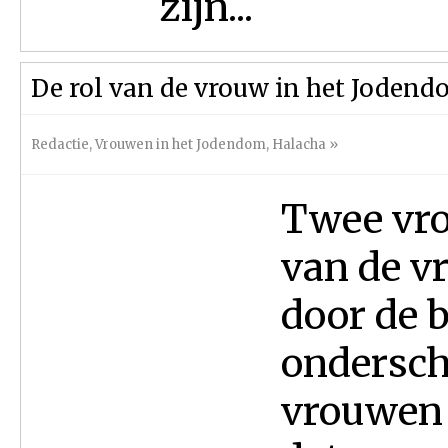
zijn...
De rol van de vrouw in het Joden
Redactie
,
Vrouwen in het Jodendom
,
Halacha
»
Twee vro
van de v
door de 
onderscha
vrouwen 