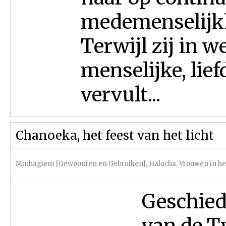
medemenselijkhe
Terwijl zij in 
menselijke, lie
vervult...
Chanoeka, het feest van het licht
Minhagiem [Gewoonten en Gebruiken]
,
Halacha
,
Vrouwen in h
Geschied
van de T