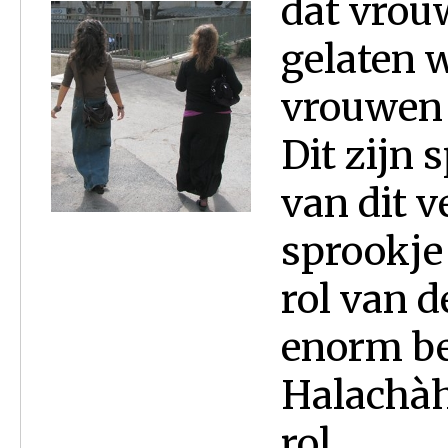
dat vrou
gelaten 
vrouwen 
Dit zijn 
van dit v
sprookje 
rol van 
enorm bel
Halachàh
rol...