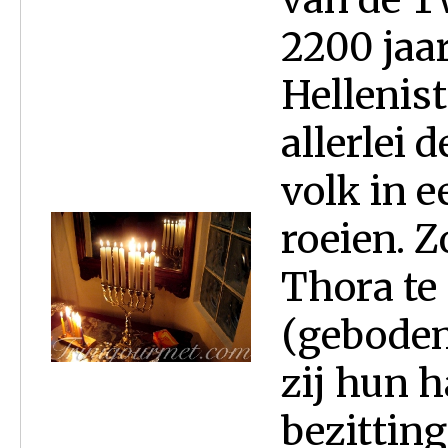
2200 jaa
Hellenis
allerlei 
volk in e
roeien. Z
Thora te
(geboden)
zij hun h
bezitting