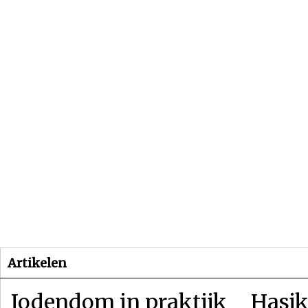
Beginpagina
Artikelen
Dossiers
Artikelen
Jodendom in praktijk
Hasjk