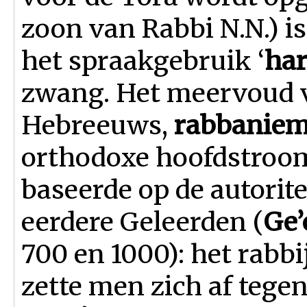
zoon van Rabbi N.N.) is 
het spraakgebruik ‘
ha
zwang. Het meervoud v
Hebreeuws,
rabbanie
orthodoxe hoofdstroom
baseerde op de autorit
eerdere Geleerden (
Ge’
700 en 1000): het rab
zette men zich af tege