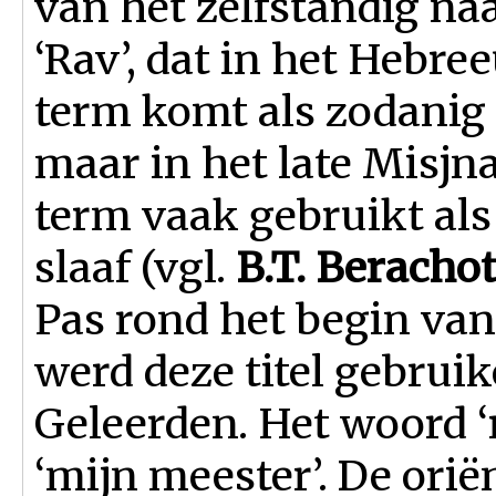
van het zelfstandig n
‘Rav’, dat in het Hebre
term komt als zodanig n
maar in het late Misj
term vaak gebruikt als
slaaf (vgl.
B.T. Beracho
Pas rond het begin van 
werd deze titel gebruik
Geleerden. Het woord ‘r
‘mijn meester’. De orië