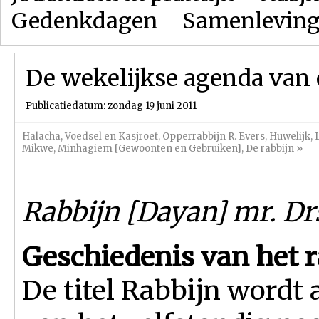
Gedenkdagen
Samenlevin
De wekelijkse agenda van 
Publicatiedatum: zondag 19 juni 2011
Halacha
,
Voedsel en Kasjroet
,
Opperrabbijn R. Evers
,
Huwelijk
,
Mikwe
,
Minhagiem [Gewoonten en Gebruiken]
,
De rabbijn
»
Rabbijn [Dayan] mr. Drs
Geschiedenis van het 
De titel Rabbijn wordt 