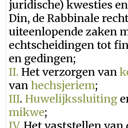
juridische) kwesties e
Din, de Rabbinale rech
uiteenlopende zaken m
echtscheidingen tot fi
en gedingen;
II.
Het verzorgen van
k
van
hechsjeriem
;
III
.
Huwelijkssluiting
e
mikwe
;
IV
. Het vaststellen van