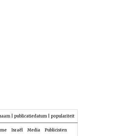
24 Aw 5786 | 07 augustus 2026
naam
|
publicatiedatum
|
populariteit
sme
Israël
Media
Publicisten