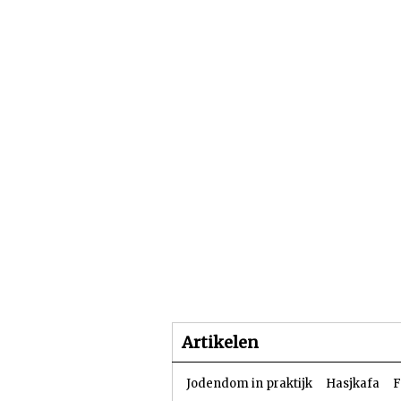
Beginpagina
Artike
Artikelen
Jodendom in praktijk
Hasjkafa
F