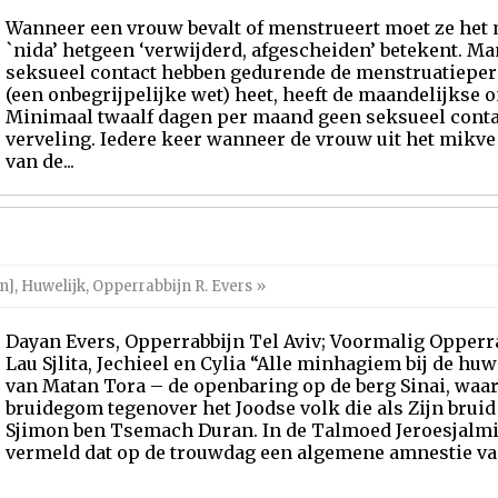
Wanneer een vrouw bevalt of menstrueert moet ze het
`nida’ hetgeen ‘verwijderd, afgescheiden’ betekent. 
seksueel contact hebben gedurende de menstruatieper
(een onbegrijpelijke wet) heet, heeft de maandelijkse 
Minimaal twaalf dagen per maand geen seksueel conta
verveling. Iedere keer wanneer de vrouw uit het mikve
van de...
n]
,
Huwelijk
,
Opperrabbijn R. Evers
»
Dayan Evers, Opperrabbijn Tel Aviv; Voormalig Opperra
Lau Sjlita, Jechieel en Cylia “Alle minhagiem bij de huw
van Matan Tora – de openbaring op de berg Sinai, waar
bruidegom tegenover het Joodse volk die als Zijn bruid
Sjimon ben Tsemach Duran. In de Talmoed Jeroesjalmi 
vermeld dat op de trouwdag een algemene amnestie van