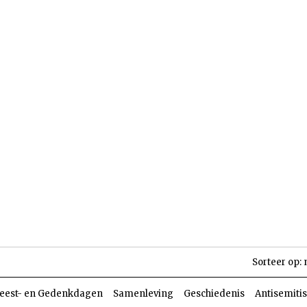
len
Dossiers
Parasja
Sorteer op:
eest- en Gedenkdagen
Samenleving
Geschiedenis
Antisemiti