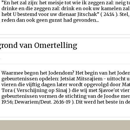
”En het zal zijn: het meisje tot wie ik zeggen zal: neig 
drinke en die zeggen zal: drink en ook uw kamelen zal
hebt U bestemd voor uw dienaar Jitschak” ( 24:14 ). Ste
reden dan ook geen gunst had gevonden...
grond van Omertelling
»
Waarmee begon het Jodendom? Het begin van het Jode
gebeurtenissen opdelen: Jetsiat Mitsrajiem - uittocht u
vieren die vijftig dagen later wordt opgevolgd door Ma
Tora ( Verschijning op Sinaj ) die wij met Sjavoe'ot vie
gebeurtenissen vormen de stichting van de Joodse mens
19:56; Dewariem/Deut. 26:16-19 ). Dit werd het beste in d