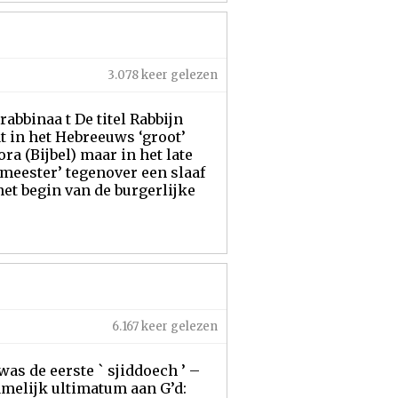
3.078 keer gelezen
rabbinaa t De titel Rabbijn
t in het Hebreeuws ‘groot’
ra (Bijbel) maar in het late
meester’ tegenover een slaaf
 het begin van de burgerlijke
6.167 keer gelezen
was de eerste ` sjiddoech ’ –
tamelijk ultimatum aan G’d: