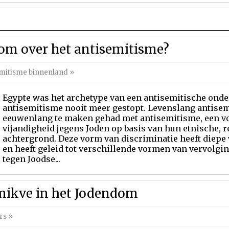
om over het antisemitisme?
mitisme binnenland
»
Egypte was het archetype van een antisemitische onde
antisemitisme nooit meer gestopt. Levenslang antise
eeuwenlang te maken gehad met antisemitisme, een v
vijandigheid jegens Joden op basis van hun etnische, re
achtergrond. Deze vorm van discriminatie heeft diepe 
en heeft geleid tot verschillende vormen van vervolgi
tegen Joodse...
t mikve in het Jodendom
rs
»