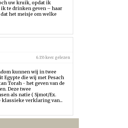
toch uw kruik, opdat ik
 ik te drinken geven – haar
l, dat het meisje om welke
6.155 keer gelezen
ndom kunnen wij in twee
it Egypte die wij met Pesach
tan Torah - het geven van de
ren. Deze twee
en als natie ( Sjmot/Ex.
e klassieke verklaring van...