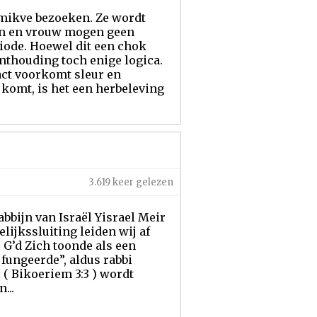
 mikve bezoeken. Ze wordt
Man en vrouw mogen geen
iode. Hoewel dit een chok
onthouding toch enige logica.
ct voorkomt sleur en
 komt, is het een herbeleving
3.619 keer gelezen
bbijn van Israël Yisrael Meir
elijkssluiting leiden wij af
 G’d Zich toonde als een
 fungeerde”, aldus rabbi
( Bikoeriem 3:3 ) wordt
...