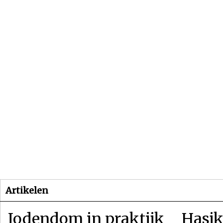
Beginpagina
Artikelen
Dossiers
Artikelen
Jodendom in praktijk
Hasjk