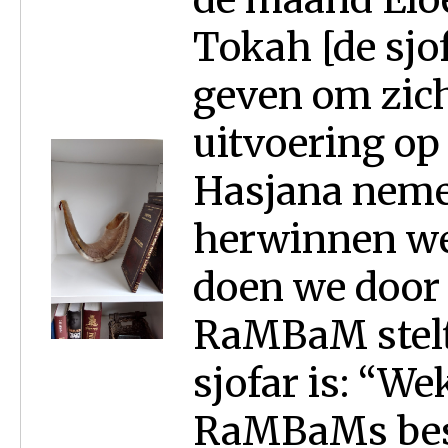
Tokah [de sjof
geven om zic
uitvoering op
Hasjana neme
herwinnen we 
doen we door 
RaMBaM stelt
sjofar is: “We
RaMBaMs besc