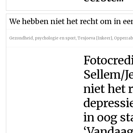
We hebben niet het recht om in een
Gezondheid, psychologie en sport
,
Tesjoeva [Inkeer]
,
Opperrabb
Fotocred
Sellem/J
niet het 
depressi
in oog s
‘Vandaag 