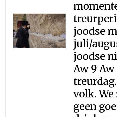
momenten
treurper
joodse m
juli/augu
joodse n
Aw 9 Aw i
treurdag
volk. We 
geen goe