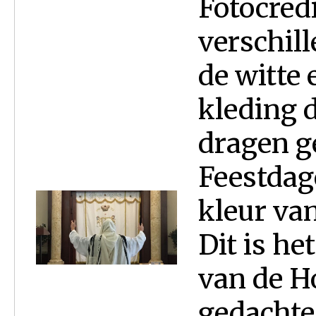
Fotocred
verschil
de witte 
kleding 
dragen g
Feestdag
kleur va
Dit is he
van de H
gedachte