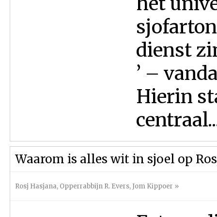
het univ
sjofarto
dienst z
’ – vand
Hierin st
centraal...
Waarom is alles wit in sjoel op Ro
Rosj Hasjana
,
Opperrabbijn R. Evers
,
Jom Kippoer
»