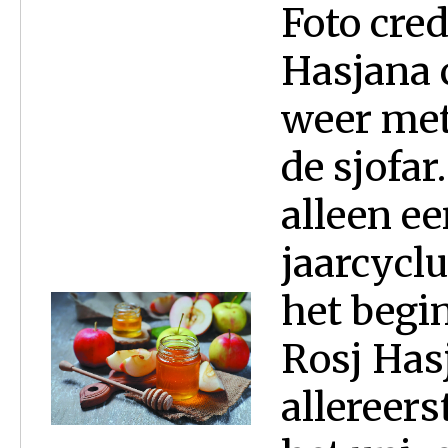
Foto cred
Hasjana c
weer met
de sjofar
alleen e
jaarcyclu
het begin
Rosj Has
allereers