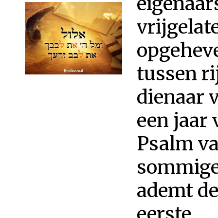
eigenaars
vrijgelat
opgeheve
tussen r
dienaar v
een jaar 
Psalm va
sommigen
ademt de
eerste...