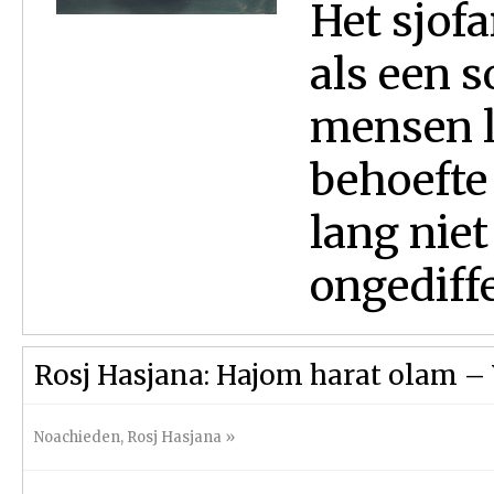
Het sjofa
als een s
mensen le
behoefte 
lang niet
ongediffe
Rosj Hasjana: Hajom harat olam –
Noachieden
,
Rosj Hasjana
»