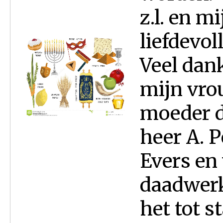
z.l. en mi
liefdevo
Veel dan
mijn vro
moeder d
heer A. P
Evers en 
daadwerk
het tot 