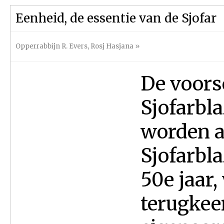
Eenheid, de essentie van de Sjofar
Opperrabbijn R. Evers
,
Rosj Hasjana
»
De voors
Sjofarbl
worden a
Sjofarbla
50e jaar,
terugkee