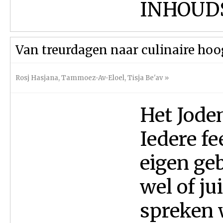
INHOUDS
Van treurdagen naar culinaire ho
Rosj Hasjana
,
Tammoez-Av-Eloel
,
Tisja Be'av
»
Het Jode
Iedere fe
eigen ge
wel of jui
spreken 