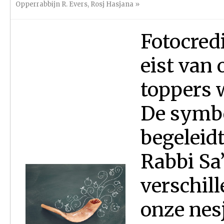
Opperrabbijn R. Evers
,
Rosj Hasjana
»
Fotocred
eist van 
toppers 
De symbo
begeleidt
Rabbi Sa’
verschill
onze nes