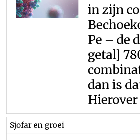
in zijn 
Bechoekotai
Pe – de d
getal] 7
combinati
dan is dat het
Hierover 
Sjofar en groei