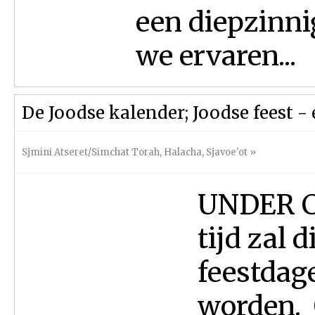
een diepzinni
we ervaren...
De Joodse kalender; Joodse feest -
Sjmini Atseret/Simchat Torah
,
Halacha
,
Sjavoe'ot
»
UNDER 
tijd zal 
feestdag
worden. 