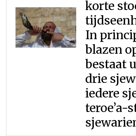
korte sto
tijdseenh
In princ
blazen op
bestaat u
drie sje
iedere sj
teroe’a-s
sjewariem