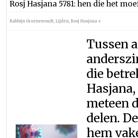
Rosj Hasjana 5781: hen die het moe
Rabbijn Groenewoudt
,
Lijden
,
Rosj Hasjana
»
Tussen al
anderszi
die betr
Hasjana,
meteen da
delen. De
hem vaker