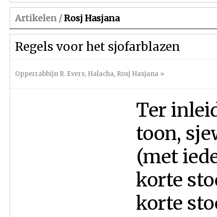
Artikelen /
Rosj Hasjana
Regels voor het sjofarblazen
Opperrabbijn R. Evers
,
Halacha
,
Rosj Hasjana
»
Ter inlei
toon, sje
(met iede
korte sto
korte sto