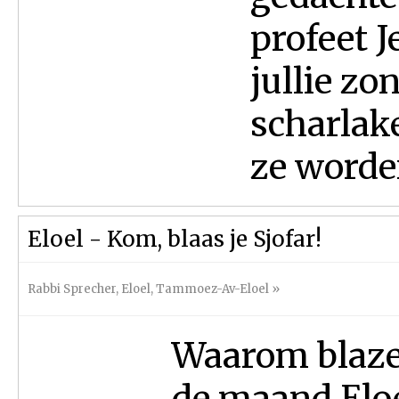
profeet J
jullie zo
scharlake
ze worden
Eloel - Kom, blaas je Sjofar!
Rabbi Sprecher
,
Eloel
,
Tammoez-Av-Eloel
»
Waarom blaze
de maand Eloel