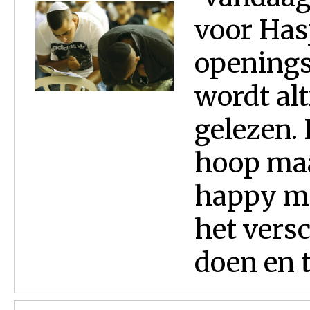
voor Hasj
openings
wordt alt
gelezen. 
hoop maa
happy me
het vers
doen en t