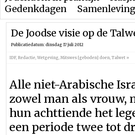
Gedenkdagen
Samenlevin
De Joodse visie op de Talw
Publicatiedatum: dinsdag 17 juli 2012
IDF
,
Redactie
,
Wetgeving
,
Mitswes [geboden] doen
,
Talwet
»
Alle niet-Arabische Isra
zowel man als vrouw, 
hun achttiende het leg
een periode twee tot dri