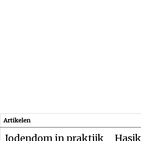
Beginpagina
Artikelen
Dossiers
Artikelen
Jodendom in praktijk
Hasjk