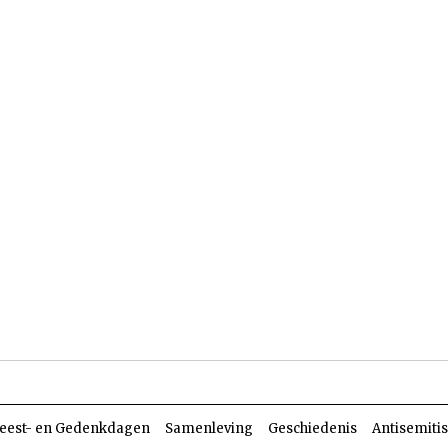
len
Dossiers
Parasja
eest- en Gedenkdagen
Samenleving
Geschiedenis
Antisemiti