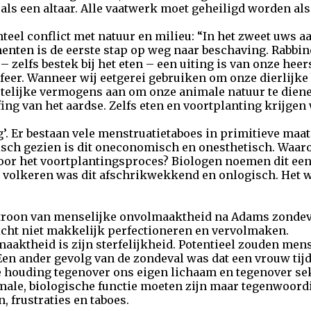
s als een altaar. Alle vaatwerk moet geheiligd worden als
eel conflict met natuur en milieu: “In het zweet uws aa
enten is de eerste stap op weg naar beschaving. Rabbine
 zelfs bestek bij het eten – een uiting is van onze heer
e sfeer. Wanneer wij eetgerei gebruiken om onze dierlijke
telijke vermogens aan om onze animale natuur te dien
ing van het aardse. Zelfs eten en voortplanting krijgen 
lig’. Er bestaan vele menstruatietaboes in primitieve maa
isch gezien is dit oneconomisch en onesthetisch. Waar
oor het voortplantingsproces? Biologen noemen dit een 
e volkeren was dit afschrikwekkend en onlogisch. Het 
 patroon van menselijke onvolmaaktheid na Adams zonde
zicht niet makkelijk perfectioneren en vervolmaken.
aaktheid is zijn sterfelijkheid. Potentieel zouden me
en ander gevolg van de zondeval was dat een vrouw tijd
houding tegenover ons eigen lichaam en tegenover seks
ale, biologische functie moeten zijn maar tegenwoordi
 frustraties en taboes.