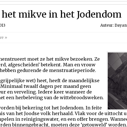
, het mikve in het Jodendom
013
Auteur: Dayan 
we
»
menstrueert moet ze het mikve bezoeken. Ze
erd, afgescheiden’ betekent. Man en vrouw
hebben gedurende de menstruatieperiode.
rijpelijke wet) heet, heeft de maandelijkse
. Minimaal twaalf dagen per maand geen
ur en verveling. Iedere keer wanneer de
het een herbeleving van de wittebroodsweken.
rden bij bekering tot het Jodendom. In feite
s van het Joodse volk herhaald. Vlak voor de uittocht 
pelen in reinigingswater, en een offer brengen. Wanne
rden binnengebracht, moeten deze ‘getouweld’ worden. 