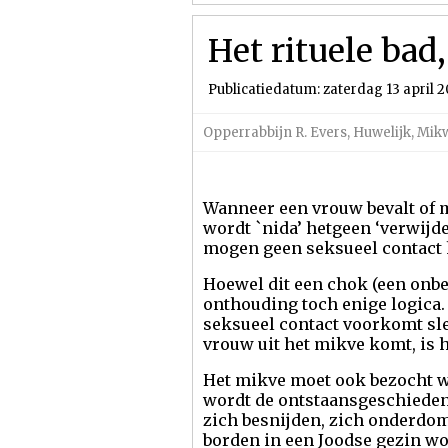
Het rituele bad
Publicatiedatum: zaterdag 13 april 2
Opperrabbijn R. Evers
,
Huwelijk
,
Mik
Wanneer een vrouw bevalt of 
wordt `nida’ hetgeen ‘verwijd
mogen geen seksueel contact 
Hoewel dit een chok (een onbeg
onthouding toch enige logica
seksueel contact voorkomt sle
vrouw uit het mikve komt, is 
Het mikve moet ook bezocht wo
wordt de ontstaansgeschiedeni
zich besnijden, zich onderdom
borden in een Joodse gezin wo