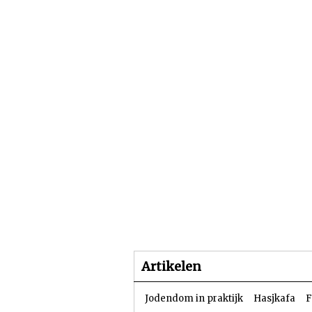
Beginpagina
Artike
Artikelen
Jodendom in praktijk
Hasjkafa
F