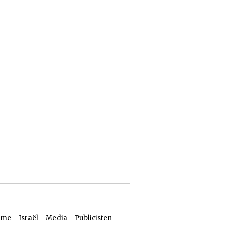
24 Aw 5786 | 07 augustus 2026
sme
Israël
Media
Publicisten