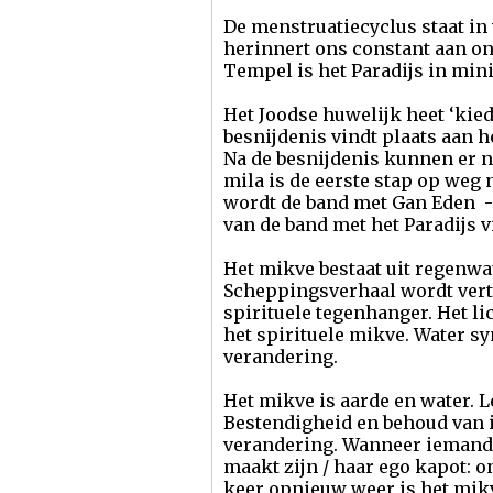
De menstruatiecyclus staat in
herinnert ons constant aan o
Tempel is het Paradijs in min
Het Joodse huwelijk heet ‘kie
besnijdenis vindt plaats aan 
Na de besnijdenis kunnen er n
mila is de eerste stap op weg 
wordt de band met Gan Eden -
van de band met het Paradijs v
Het mikve bestaat uit regenwat
Scheppingsverhaal wordt vertel
spirituele tegenhanger. Het l
het spirituele mikve. Water sy
verandering.
Het mikve is aarde en water. 
Bestendigheid en behoud van i
verandering. Wanneer iemand he
maakt zijn / haar ego kapot: o
keer opnieuw weer is het mik