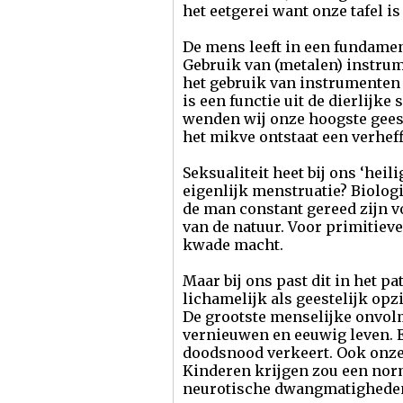
het eetgerei want onze tafel i
De mens leeft in een fundament
Gebruik van (metalen) instrum
het gebruik van instrumenten –
is een functie uit de dierlijk
wenden wij onze hoogste gees
het mikve ontstaat een verheff
Seksualiteit heet bij ons ‘hei
eigenlijk menstruatie? Biolog
de man constant gereed zijn v
van de natuur. Voor primitiev
kwade macht.
Maar bij ons past dit in het
lichamelijk als geestelijk op
De grootste menselijke onvolm
vernieuwen en eeuwig leven. E
doodsnood verkeert. Ook onze 
Kinderen krijgen zou een norm
neurotische dwangmatigheden,