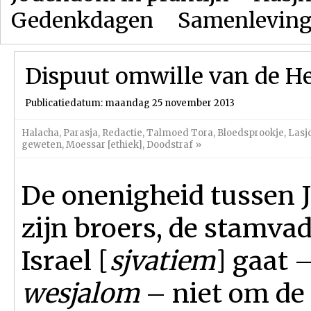
Gedenkdagen
Samenlevin
Dispuut omwille van de H
Publicatiedatum: maandag 25 november 2013
Halacha
,
Parasja
,
Redactie
,
Talmoed Tora
,
Bloedsprookje
,
Lasj
geweten
,
Moessar [ethiek]
,
Doodstraf
»
De onenigheid tussen J
zijn broers, de stamva
Israel [
sjvatiem
] gaat 
wesjalom
– niet om de r