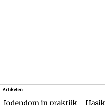
Beginpagina
Artikelen
Dossiers
Artikelen
Jodendom in praktijk
Hasjk