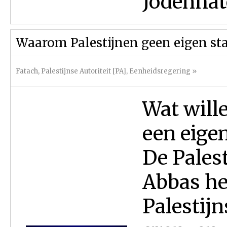
Jodenhate
Waarom Palestijnen geen eigen sta
Fatach
,
Palestijnse Autoriteit [PA]
,
Eenheidsregering
»
Wat wille
een eigen
De Pales
Abbas he
Palestijn