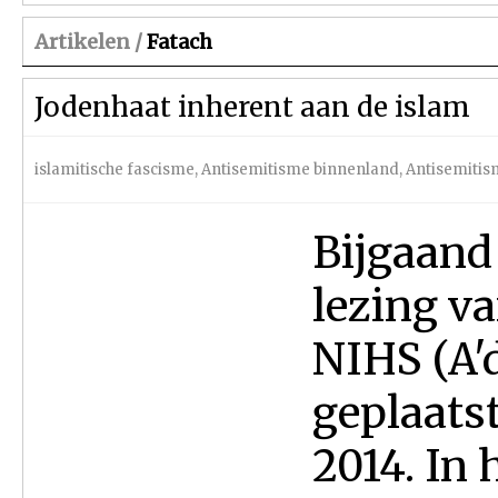
Artikelen /
Fatach
Jodenhaat inherent aan de islam
islamitische fascisme
,
Antisemitisme binnenland
,
Antisemitis
Bijgaand 
lezing v
NIHS (A'
geplaatst
2014. In 