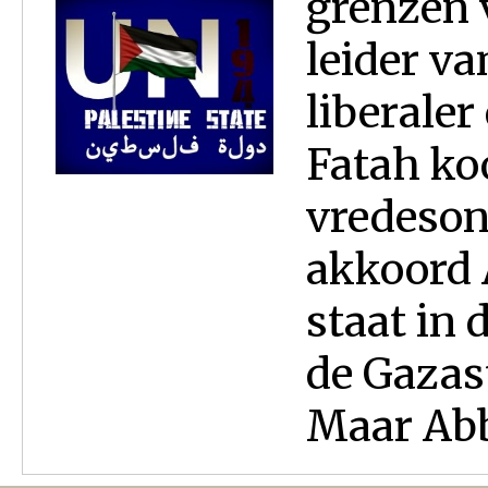
grenzen 
leider va
liberale
Fatah ko
vredeson
akkoord 
staat in 
de Gazas
Maar Abba