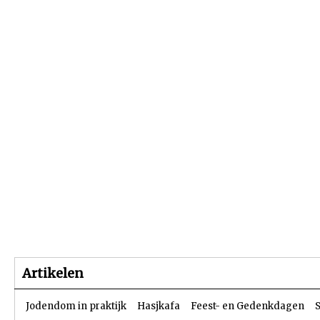
Beginpagina
Artikelen
Dossiers
Artikelen
Jodendom in praktijk
Hasjkafa
Feest- en Gedenkdagen