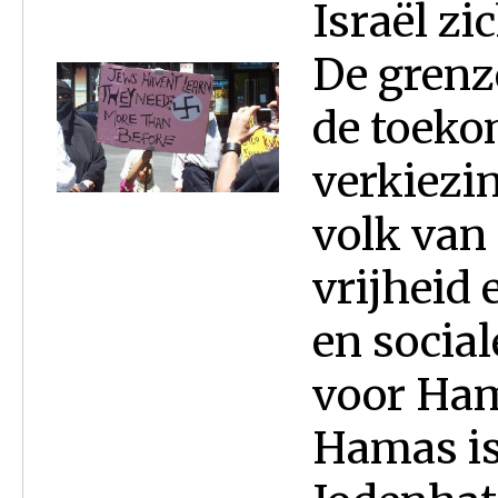
Israël zi
De grenz
de toeko
verkiezi
volk van
vrijheid
en social
voor Ham
Hamas is