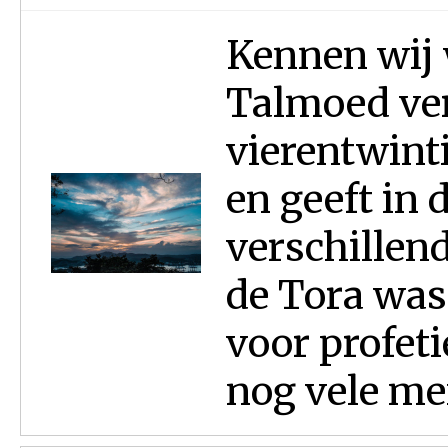
Kennen wij 
Tal­moed ver
vierentwint
en geeft in 
verschillen
de Tora was
voor profet
nog vele me