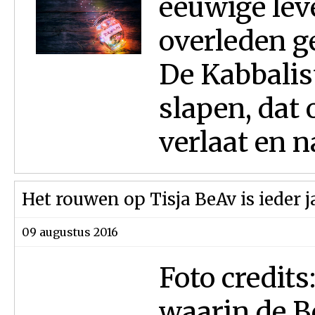
eeuwige lev
overleden ge
De Kabbalis
slapen, dat 
verlaat en n
Het rouwen op Tisja BeAv is ieder j
09 augustus 2016
Foto credits
waarin de B