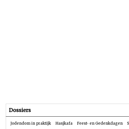
Beginpagina
Artikelen
Dossiers
Dossiers
Jodendom in praktijk
Hasjkafa
Feest- en Gedenkdagen