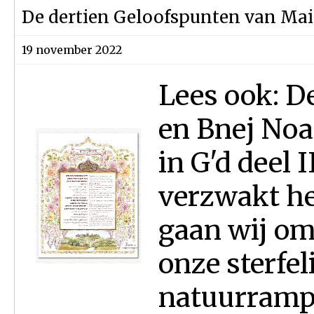
De dertien Geloofspunten van Ma
19 november 2022
Lees ook: D
en Bnej Noac
in G'd deel 
verzwakt het
gaan wij om 
onze sterfe
natuurrampen