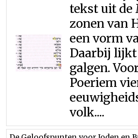
tekst uit de
zonen van 
een vorm va
Daarbij lijk
galgen. Voo
Poeriem vie
eeuwigheids
volk....
De Geloofspunten voor Joden en B