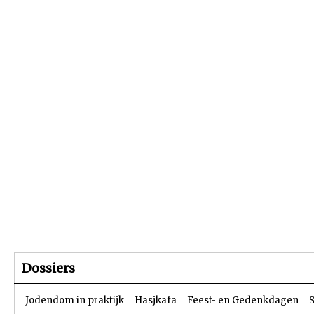
Beginpagina
Artikelen
Dossiers
Dossiers
Jodendom in praktijk
Hasjkafa
Feest- en Gedenkdagen