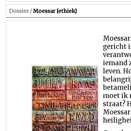
Dossier /
Moessar [ethiek]
Moessar 
gericht 
verantwo
iemand z
leven. H
belangri
betameli
moet ik 
straat? 
Moessar 
heilighei