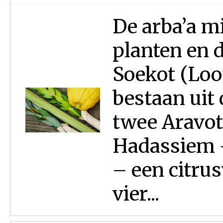
De arba’a m
planten en d
Soekot (Loo
bestaan uit
twee Aravot
Hadassiem –
– een citru
vier...