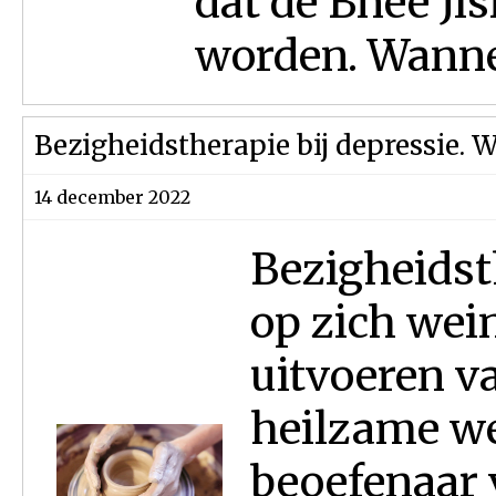
dat de Bnee Jis
worden. Wannee
Bezigheidstherapie bij depressie. 
14 december 2022
Bezigheidst
op zich wein
uitvoeren v
heilzame w
beoefenaar v