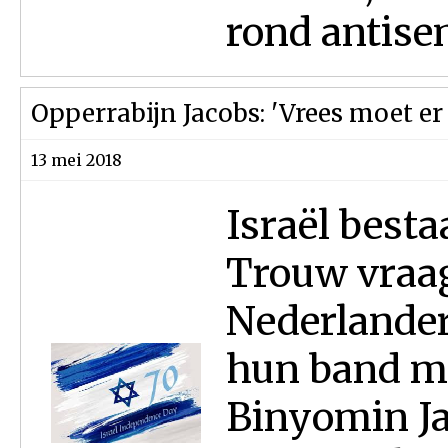
rond antisem
Opperrabijn Jacobs: 'Vrees moet er z
13 mei 2018
Israël besta
Trouw vraag
Nederlander
hun band me
Binyomin Jac