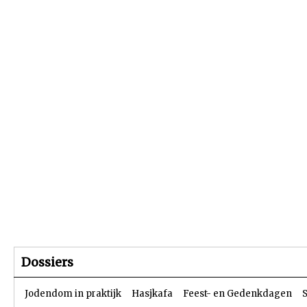
Beginpagina
Artikelen
Dossiers
Dossiers
Jodendom in praktijk
Hasjkafa
Feest- en Gedenkdagen