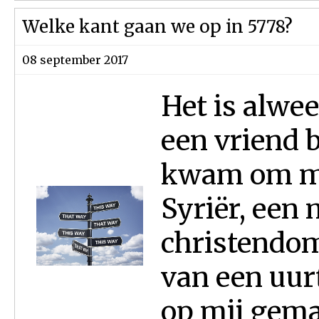
Welke kant gaan we op in 5778?
08 september 2017
Het is alwee
een vriend b
kwam om mij
Syriër, een 
christendom
van een uur
op mij gemaa