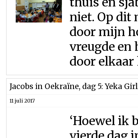
thuis en sja
niet. Op dit
door mijn h
vreugde en 
door elkaar 
Jacobs in Oekraïne, dag 5: Yeka Gir
11 juli 2017
‘Hoewel ik 
vierde dag 