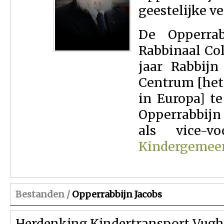
geestelijke v
De Opperrab
Rabbinaal Co
jaar Rabbij
Centrum [het
in Europa] t
Opperrabbijn 
als vice-v
Kindergemee
Bestanden /
Opperrabbijn Jacobs
Herdenking Kindertransport Vught