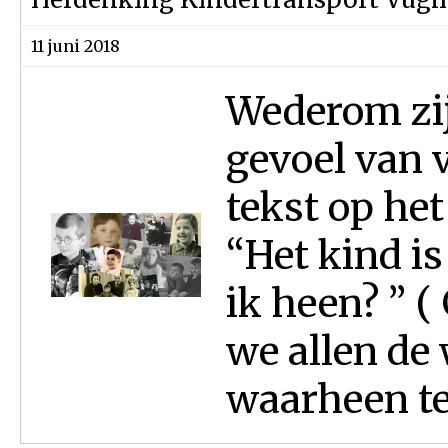
11 juni 2018
Wederom zij
gevoel van 
tekst op he
“Het kind is
ik heen? ” (
we allen de 
waarheen te 