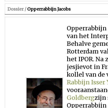
Dossier /
Opperrabbijn Jacobs
Opperrabbijn 
van het Inter
Behalve gem
Rotterdam va
het IPOR. Na 
jesjievot in F
kollel van de
Rabbijn Isse
vooraanstaan
Goldberg
zijn
Opperrabbijn 