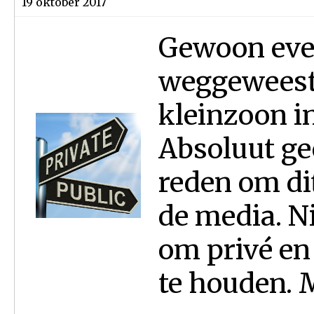
19 oktober 2017
Gewoon even
weggeweest.
kleinzoon i
Absoluut ge
reden om dit
de media. N
om privé en 
te houden. M