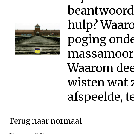
beantwoord
hulp? Waaro
poging ond
massamoord 
Waarom deed
wisten wat 
afspeelde, te
Terug naar normaal