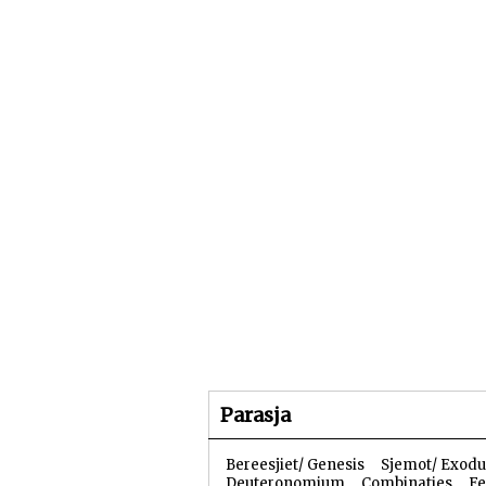
Beginpagina
Artike
Parasja
Bereesjiet/ Genesis
Sjemot/ Exodu
Deuteronomium
Combinaties
Fe