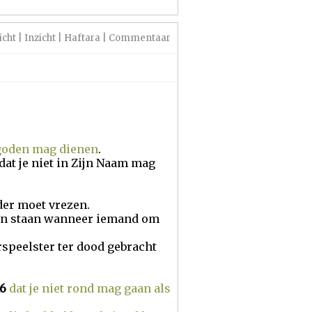
icht
|
Inzicht
|
Haftara
|
Commentaar
 goden mag dienen
.
dat je niet in Zijn Naam mag
der moet vrezen.
ven staan wanneer iemand om
rspeelster ter dood gebracht
16
dat je niet rond mag gaan als