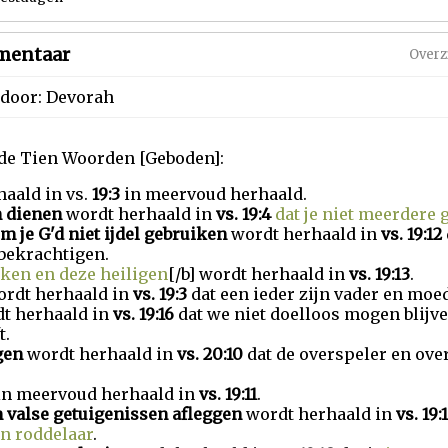
entaar
Overz
| door: Devorah
 de Tien Woorden [Geboden]:
aald in vs.
19:3
in meervoud herhaald.
n dienen
wordt herhaald in
vs. 19:4
dat je niet meerdere
m je G'd niet ijdel gebruiken
wordt herhaald in
vs. 19:12
 bekrachtigen.
nken en deze heiligen
[/b] wordt herhaald in
vs. 19:13
.
ordt herhaald in
vs. 19:3
dat een ieder zijn vader en moe
t herhaald in
vs. 19:16
dat we niet doelloos mogen blij
t.
gen
wordt herhaald in
vs. 20:10
dat de overspeler en ove
in meervoud herhaald in
vs. 19:11
.
en valse getuigenissen afleggen
wordt herhaald in
vs. 19:
en roddelaar
.