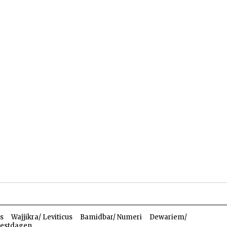
len
Dossiers
Parasja
s
Wajjikra/ Leviticus
Bamidbar/ Numeri
Dewariem/
estdagen