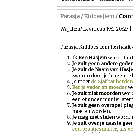
Parasja /
Kidoesjiem
/
Comm
Wajjikra/ Leviticus 19:1–20:27 
Parasja Kiddoesjiem herhaalt
Ik Ben Hasjem
wordt herh
Je zult geen andere gode
Je zult de Naam van Hasje
zweren door je leugen te
Je moet
de Sjabbat herde
Eer je vader en moeder
w
Je zult niet moorden
word
een of ander manier sterf
Je zult geen overspel ple
moeten worden.
Je mag niet stelen
wordt 
Je zult over je naaste ge
een praatjesmaker, als e