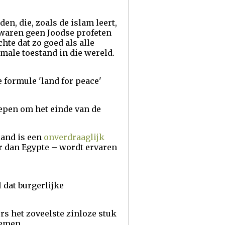
n, die, zoals de islam leert,
 waren geen Joodse profeten
hte dat zo goed als alle
male toestand in die wereld.
de formule 'land for peace'
oepen om het einde van de
land is een
onverdraaglijk
er dan Egypte – wordt ervaren
 dat burgerlijke
s het zoveelste zinloze stuk
oemen.