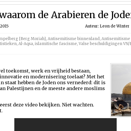
 waarom de Arabieren de Jod
 2015
Auteur: Leon de Winter |
mpelberg [Berg Moriah]
,
Antisemitisme binnenland
,
Antisemitisme 
tistieken
,
Al-Aqsa
,
islamitische fascisme
,
Valse beschuldigingen VN/
el toekomst, werk en vrijheid bestaan,
innovatie en modernisering toelaat? Met het
 staat hebben de Joden ons vernederd: dit is
an Palestijnen en de meeste andere moslims
 eerst deze video bekijken. Niet wachten.
t.