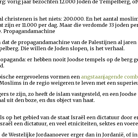
: vorig jaar bezochten 12.000 Joden de Tempelberg, ofwe
 christenen is het niets: 200.000. En het aantal moslim
at zijn er 11.000 per dag. Maar die verdomde 33 joden pe
ee. Propagandamachine
dat de propagandamachine van de Palestijnen al jaren op
lberg. Die willen de Joden slopen, is het verhaal.
ropaganda: er hebben nooit Joodse tempels op de berg ge
d.
rabische eergevoelens vormen een
angstaanjagende comb
 Moslims in de regio weigeren te leven met een superieu
s te zijn, zo heeft de islam vastgesteld, en een Joodse 
al uit den boze, en dus object van haat.
als op het gebied van de staat Israël een dictatuur door
sraël een dictatuur, en veel etniciteiten, sektes en voere
p de Westelijke Jordaanoever erger dan in Jordanië, of 