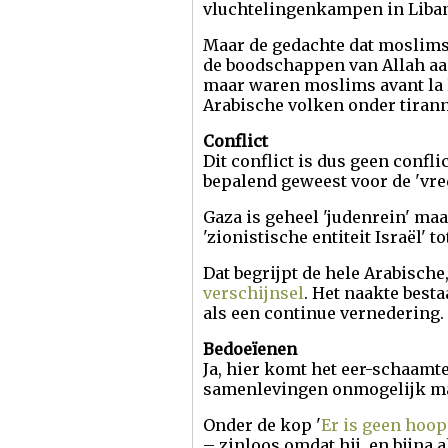
vluchtelingenkampen in Liban
Maar de gedachte dat moslims 
de boodschappen van Allah aan
maar waren moslims avant la le
Arabische volken onder tiranne
Conflict
Dit conflict is dus geen confli
bepalend geweest voor de 'vre
Gaza is geheel 'judenrein' maa
'zionistische entiteit Israël' t
Dat begrijpt de hele Arabische
verschijnsel
. Het naakte best
als een continue vernedering.
Bedoeïenen
Ja, hier komt het eer-schaamt
samenlevingen onmogelijk maa
Onder de kop '
Er is geen hoop
– zinloos omdat hij, en bijna