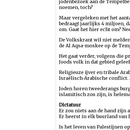
jodenbezoek aan de Tempelberg
noemen, toch?
Maar vergeleken met het aantal
bedraagt jaarlijks 4 miljoen, d
om. Gaat het hier echt om? N
De Volkskrant wil niet melden 
de Al Aqsa-moskee op de Tempe
Het gaat verder, volgens die p
Joods volk in dat gebied geleef
Religieuze ijver en tribale A
Israëlisch-Arabische conflict.
Joden horen tweederangs burger
islamitisch zou zijn, is helema
Dictatuur
Er zou niets aan de hand zijn 
Er heerst in elk buurland van I
Is het leven van Palestijnen o