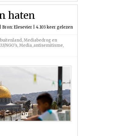
en haten
 Bron: Elesevier | 4.103 keer gelezen
buitenland
,
Mediabedrog en
EU/NGO's
,
Media_antisemitisme
,