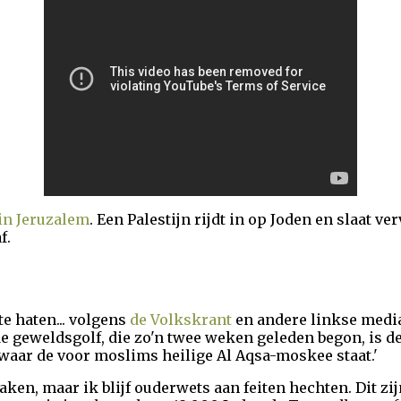
in Jeruzalem
. Een Palestijn rijdt in op Joden en slaat 
f.
te haten... volgens
de Volkskrant
en andere linkse media
de geweldsgolf, die zo'n twee weken geleden begon, is 
aar de voor moslims heilige Al Aqsa-moskee staat.'
aken, maar ik blijf ouderwets aan feiten hechten. Dit zij