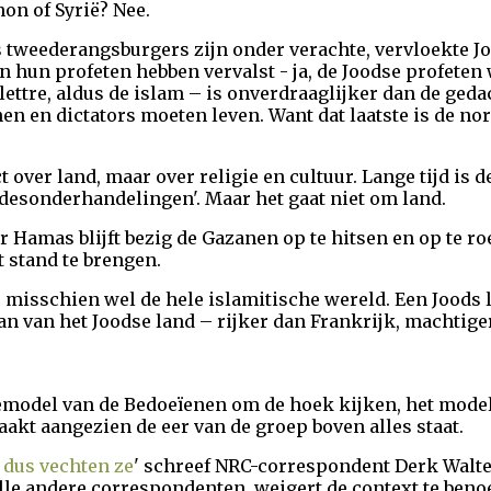
on of Syrië? Nee.
tweederangsburgers zijn onder verachte, vervloekte Jode
 hun profeten hebben vervalst - ja, de Joodse profeten
ttre, aldus de islam – is onverdraaglijker dan de gedac
n en dictators moeten leven. Want dat laatste is de nor
ct over land, maar over religie en cultuur. Lange tijd is 
desonderhandelingen'. Maar het gaat niet om land.
r Hamas blijft bezig de Gazanen op te hitsen en op te r
ot stand te brengen.
, misschien wel de hele islamitische wereld. Een Joods 
aan van het Joodse land – rijker dan Frankrijk, machtig
emodel van de Bedoeïenen om de hoek kijken, het model
kt aangezien de eer van de groep boven alles staat.
 dus vechten ze
' schreef NRC-correspondent Derk Walter
 alle andere correspondenten, weigert de context te ben