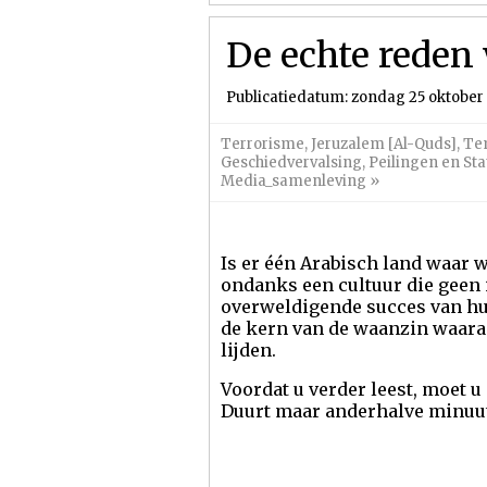
De echte reden
Publicatiedatum: zondag 25 oktober
Terrorisme
,
Jeruzalem [Al-Quds]
,
Te
Geschiedvervalsing
,
Peilingen en Sta
Media_samenleving
»
Is er één Arabisch land waar w
ondanks een cultuur die geen 
overweldigende succes van hun
de kern van de waanzin waara
lijden.
Voordat u verder leest, moet u
Duurt maar anderhalve minuu