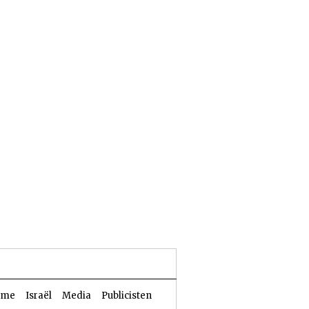
24 Aw 5786 | 07 augustus 2026
sme
Israël
Media
Publicisten