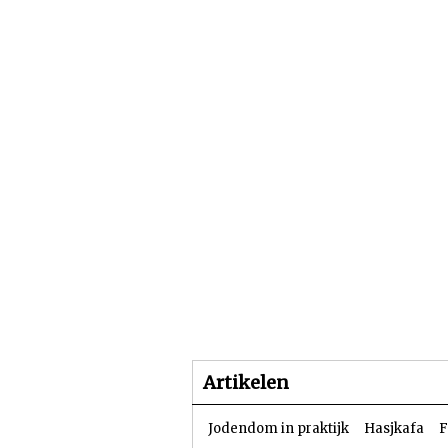
Beginpagina
Artike
Artikelen
Jodendom in praktijk
Hasjkafa
F