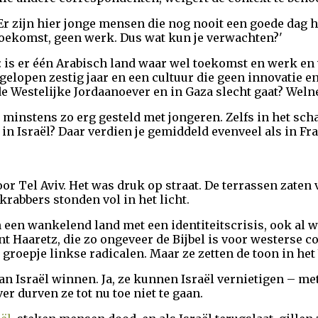
 'Er zijn hier jonge mensen die nog nooit een goede dag 
oekomst, geen werk. Dus wat kun je verwachten?'
: is er één Arabisch land waar wel toekomst en werk en 
gelopen zestig jaar en een cultuur die geen innovatie e
 de Westelijke Jordaanoever en in Gaza slecht gaat? Weln
t minstens zo erg gesteld met jongeren. Zelfs in het scha
n Israël? Daar verdien je gemiddeld evenveel als in Fra
oor Tel Aviv. Het was druk op straat. De terrassen zaten
rabbers stonden vol in het licht.
an een wankelend land met een identiteitscrisis, ook al 
t Haaretz, die zo ongeveer de Bijbel is voor westerse 
groepje linkse radicalen. Maar ze zetten de toon in het
n Israël winnen. Ja, ze kunnen Israël vernietigen – met 
er durven ze tot nu toe niet te gaan.