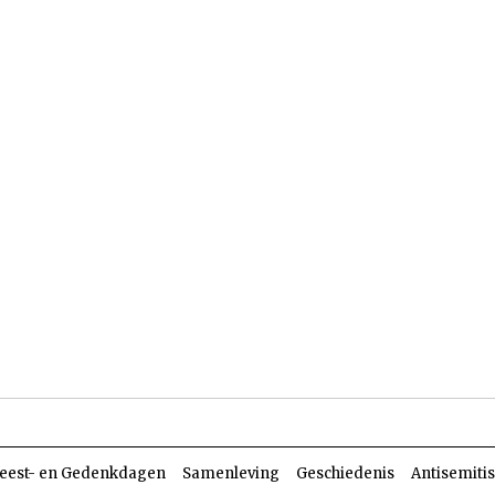
len
Dossiers
Parasja
eest- en Gedenkdagen
Samenleving
Geschiedenis
Antisemiti