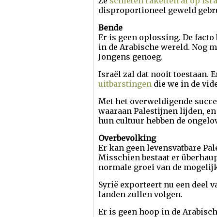
Ze
schieten raketten af op Isr
disproportioneel geweld gebr
Bende
Er is geen oplossing. De facto 
in de Arabische wereld. Nog me
Jongens genoeg.
Israël zal dat nooit toestaan.
uitbarstingen
die we in de vid
Met het overweldigende succes
waaraan Palestijnen lijden, e
hun cultuur hebben de ongelo
Overbevolking
Er kan geen levensvatbare Pale
Misschien bestaat er überhaup
normale groei van de mogeli
Syrië exporteert nu een deel 
landen zullen volgen.
Er is geen hoop in de Arabisc