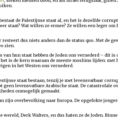
aël
, steken mensen dood, en als Israël terugslaat, gillen 
uiken.
bestaat de Palestijnse staat al, en het is dezelfde corrup
er staat? Wat willen ze ermee? Ze willen een leger om I
 Er resteert dus niets anders dan de status quo. Met de 
eo zien.
 van hun staat hebben de Joden ons vernederd – dit is
n het is de kern waaraan de meeste moslims lijden: met
vigen in het Westen ons vernederd.
stijnse staat bestaan, tenzij je met levensvatbaar corr
t geen levensvatbare Arabische staat. De catastrofale o
jkheden onmogelijk gemaakt.
van zijn overbevolking naar Europa. De opgefokte jonge
he wereld, Derk Walters, en dus haten ze de Joden. Binn