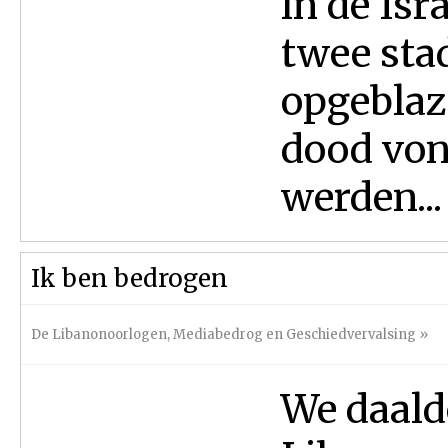
in de Isr
twee sta
opgeblaze
dood von
werden...
Ik ben bedrogen
De Libanonoorlogen
,
Mediabedrog en Geschiedvervalsing
»
We daalde