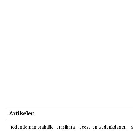
Beginpagina
Artikelen
Dossiers
Artikelen
Jodendom in praktijk
Hasjkafa
Feest- en Gedenkdagen