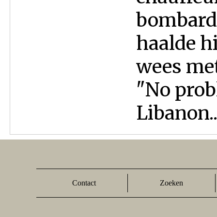
bombardm
haalde hi
wees met
"No prob
Libanon..
Contact
Zoeken