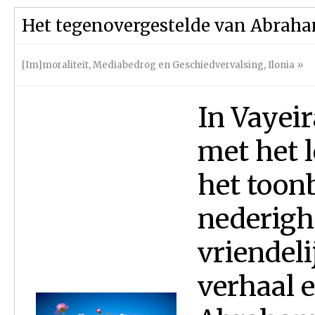
Het tegenovergestelde van Abraha
[Im]moraliteit
,
Mediabedrog en Geschiedvervalsing
,
Ilonia
»
In Vayeir
met het 
het toonb
nederigh
vriendel
verhaal e