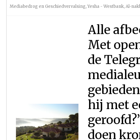
Mediabedrog en Geschiedvervalsing
,
Yesha - Westbank
,
Al-nak
Alle afb
Met open
de Telegr
medialeu
gebieden
hij met e
geroofd?”
doen kro