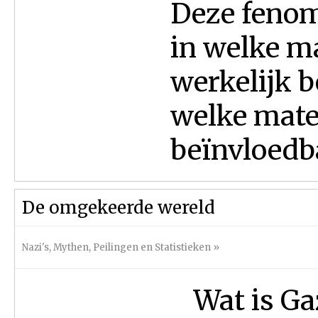
Deze fenome
in welke m
werkelijk b
welke mate
beïnvloedba
De omgekeerde wereld
Nazi's
,
Mythen
,
Peilingen en Statistieken
»
Wat is Ga