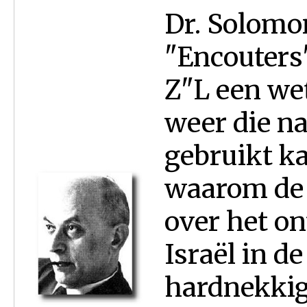
Dr. Solomo
"Encouters
Z"L een we
weer die n
gebruikt k
waarom de 
over het o
Israël in d
hardnekkig