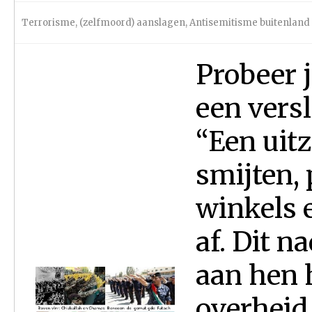
Terrorisme
,
(zelfmoord) aanslagen
,
Antisemitisme buitenland
Probeer j
een versl
“Een uit
smijten,
winkels 
af. Dit n
aan hen 
overheid 