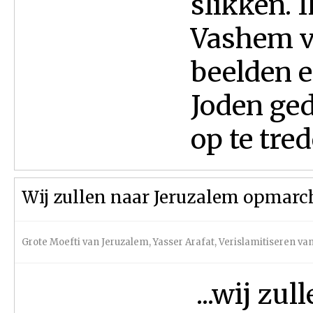
slikken. 
Vashem v
beelden 
Joden ge
op te tred
Wij zullen naar Jeruzalem opmarche
Grote Moefti van Jeruzalem
,
Yasser Arafat
,
Verislamitiseren v
...wij zu