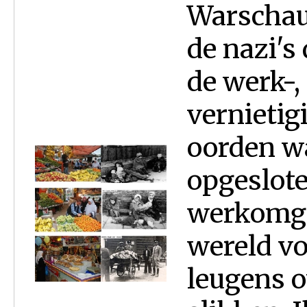
Warschau 
de nazi's
de werk-,
vernietig
oorden w
opgeslote
werkomgev
wereld vo
leugens o