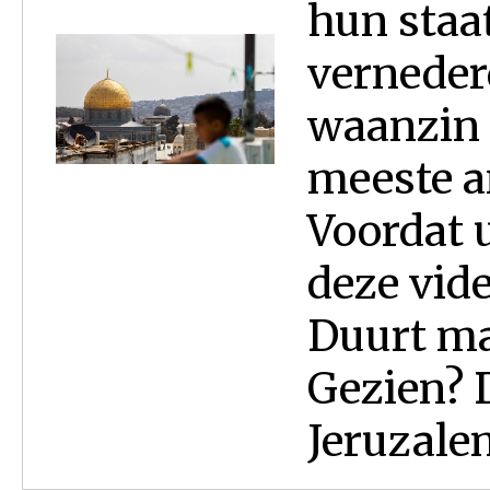
hun staa
vernederd
waanzin 
meeste a
Voordat u
deze vide
Duurt ma
Gezien? 
Jeruzalem 