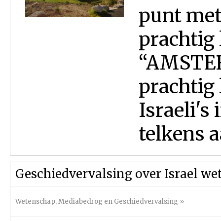
punt met
prachtig 
“AMSTERD
prachtig
Israeli's
telkens a
Geschiedvervalsing over Israel we
Wetenschap
,
Mediabedrog en Geschiedvervalsing
»