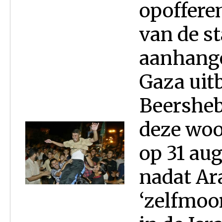
opoffere
van de st
aanhange
Gaza uit
Beersheb
deze woo
op 31 au
nadat Ar
‘zelfmoor