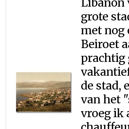
Libanon 
grote st
met nog 
Beiroet a
prachtig 
vakantie
de stad, 
van het "
vroeg ik 
chauffeur