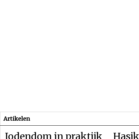
Beginpagina
Artikelen
Dossiers
Artikelen
Jodendom in praktijk
Hasjk