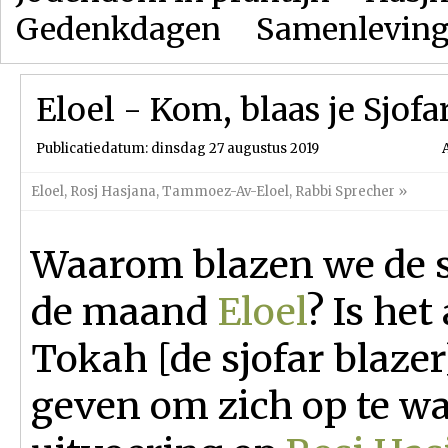
Gedenkdagen
Samenlevin
Eloel - Kom, blaas je Sjofar
Publicatiedatum: dinsdag 27 augustus 2019
Eloel
,
Rosj Hasjana
,
Tammoez-Av-Eloel
,
Rabbi Sprecher
»
Waarom blazen we de s
de maand
Eloel
? Is het
Tokah [de sjofar blazer
geven om zich op te w