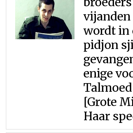
broeders
vijanden
wordt in 
pidjon sj
gevangen
enige voo
Talmoed 
[Grote M
Haar spec