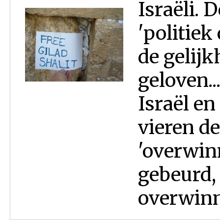
Israëli. 
'politiek
de gelij
geloven..
Israël en
vieren de
'overwin
gebeurd, 
overwinni