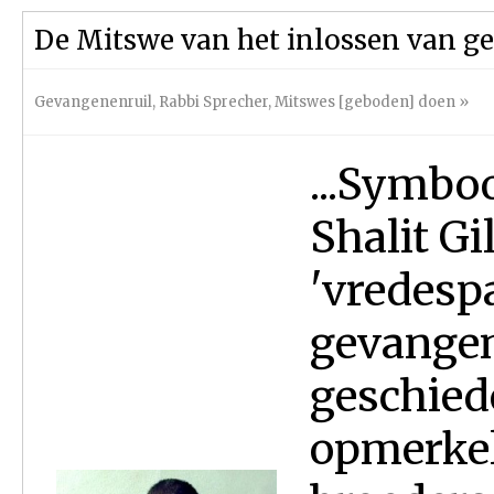
De Mitswe van het inlossen van 
Gevangenenruil
,
Rabbi Sprecher
,
Mitswes [geboden] doen
»
...Symboo
Shalit Gi
'vredespa
gevangen
geschied
opmerkel