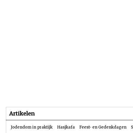
Beginpagina
Artikelen
Dossiers
Artikelen
Jodendom in praktijk
Hasjkafa
Feest- en Gedenkdagen