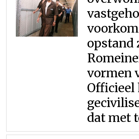
vastgeho
voorkome
opstand 
Romeinen
vormen va
Officieel
gecivilis
dat met t