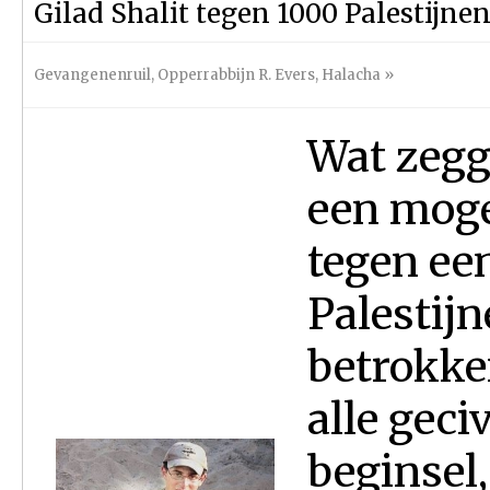
Gilad Shalit tegen 1000 Palestijne
Gevangenenruil
,
Opperrabbijn R. Evers
,
Halacha
»
Wat zegg
een mogel
tegen ee
Palestijn
betrokken
alle geci
beginsel,