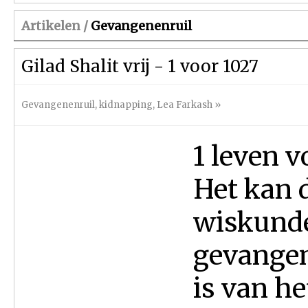
Artikelen /
Gevangenenruil
Gilad Shalit vrij - 1 voor 1027
Gevangenenruil
,
kidnapping
,
Lea Farkash
»
1 leven v
Het kan d
wiskunde,
gevangen
is van he