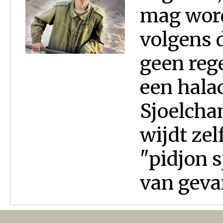
mag wor
volgens d
geen reg
een hala
Sjoelcha
wijdt zel
"pidjon 
van geva