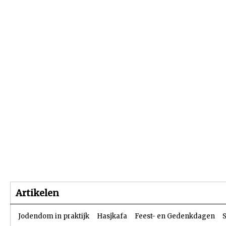
Beginpagina
Artikelen
Dossiers
Artikelen
Jodendom in praktijk
Hasjkafa
Feest- en Gedenkdagen