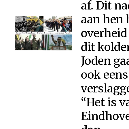
af. Dit n
aan hen 
overheid 
dit kolde
Joden gaa
ook eens 
verslagge
“Het is 
Eindhove