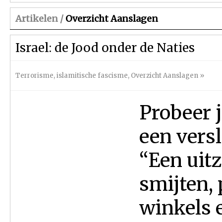
Artikelen /
Overzicht Aanslagen
Israel: de Jood onder de Naties
Terrorisme
,
islamitische fascisme
,
Overzicht Aanslagen
»
Probeer j
een versl
“Een uit
smijten,
winkels 