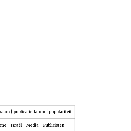
23 Aw 5786 | 06 augustus 2026
naam
|
publicatiedatum
|
populariteit
sme
Israël
Media
Publicisten