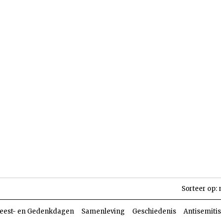
len
Dossiers
Parasja
Sorteer op:
eest- en Gedenkdagen
Samenleving
Geschiedenis
Antisemiti