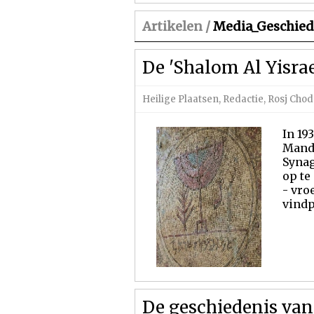
Artikelen /
Media_Geschied
De 'Shalom Al Yisrae
Heilige Plaatsen
,
Redactie
,
Rosj Chod
In 19
Manda
Synag
op te
- vro
vindp
De geschiedenis van