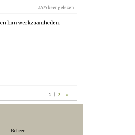
2.575 keer gelezen
ad en hun werkzaamheden.
1
|
2
»
Beheer