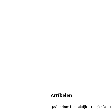
Beginpagina
Artike
Artikelen
Jodendom in praktijk
Hasjkafa
F