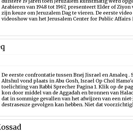
duistere 19 jaren toen Jeruzalem kunstmatig werd opg
Arabieren van 1948 tot 1967, presenteert Elder of Ziyon 
zijn keuze om Jeruzalem Dag te vieren. De eerste vide
videoshow van het Jerusalem Center for Public Affairs [
eq
De eerste confrontatie tussen Bnej Jisrael en Amaleq .
Altshul vond plaats in Abu Gosh, Israel Op Chol Hamo'e
toelichting van Rabbi Sprecher Pagina 1. Klik op de pa
kon door middel van de Aggadah en bronnen van Halac
dat in sommige gevallen van het afwijzen van een niet-
destraseuze gevolgen kan hebben. Niet dat voorzichtig
Mossad