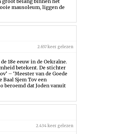
 groot belang binnen het
mooie mausoleum, liggen de
2.657 keer gelezen
 de 18e eeuw in de Oekraïne.
heid betekent. De stichter
 Tov’ – ‘Meester van de Goede
de Baal Sjem Tov een
 zo beroemd dat Joden vanuit
2.434 keer gelezen