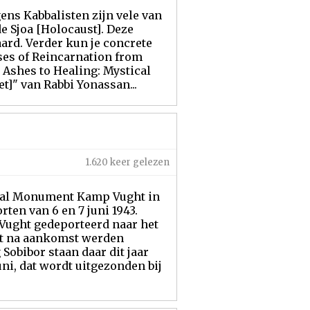
ens Kabbalisten zijn vele van
e Sjoa [Holocaust]. Deze
ard. Verder kun je concrete
ses of Reincarnation from
Ashes to Healing: Mystical
t]" van Rabbi Yonassan...
1.620 keer gelezen
onaal Monument Kamp Vught in
en van 6 en 7 juni 1943.
Vught gedeporteerd naar het
ort na aankomst werden
obibor staan daar dit jaar
i, dat wordt uitgezonden bij