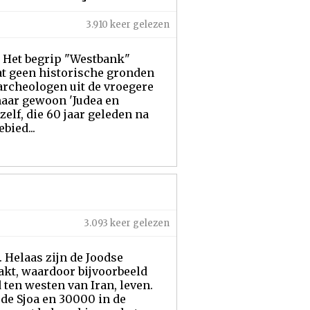
3.910 keer gelezen
] Het begrip "Westbank"
dat geen historische gronden
 archeologen uit de vroegere
aar gewoon 'Judea en
zelf, die 60 jaar geleden na
bied...
3.093 keer gelezen
 Helaas zijn de Joodse
kt, waardoor bijvoorbeeld
ten westen van Iran, leven.
 de Sjoa en 30000 in de