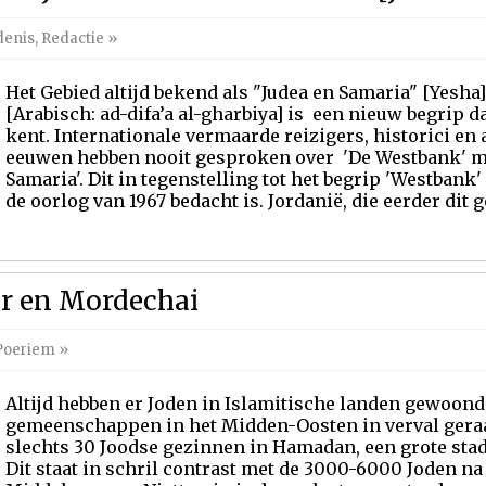
denis
,
Redactie
»
Het Gebied altijd bekend als "Judea en Samaria" [Yesha
[Arabisch: ad-difa’a al-gharbiya] is een nieuw begrip 
kent. Internationale vermaarde reizigers, historici en
eeuwen hebben nooit gesproken over 'De Westbank' m
Samaria'. Dit in tegenstelling tot het begrip 'Westbank' 
de oorlog van 1967 bedacht is. Jordanië, die eerder dit ge
er en Mordechai
Poeriem
»
Altijd hebben er Joden in Islamitische landen gewoond.
gemeenschappen in het Midden-Oosten in verval geraa
slechts 30 Joodse gezinnen in Hamadan, een grote stad 
Dit staat in schril contrast met de 3000-6000 Joden na