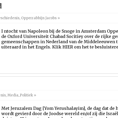
d
schiedenis
,
Opperrabbijn Jacobs
»
I ntocht van Napoleon bij de Snoge in Amsterdam Opper
de Oxford Universiteit Chabad Socitiey over de rijke g
gemeenschappen in Nederland van de Middeleeuwen tot
uiteraard in het Engels. Klik HIER om het te besluister
nis
,
Media_Politiek
»
Met Jeruzalem Dag [Yom Yerushalayim], de dag dat de 
wordt gevierd door de Joodse wereld en/of zij die Israë