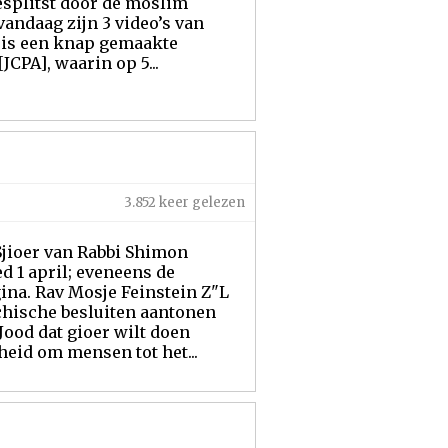
esplitst door de moslim
vandaag zijn 3 video’s van
o is een knap gemaakte
JCPA], waarin op 5...
3.852 keer gelezen
 Sjioer van Rabbi Shimon
d 1 april; eveneens de
gina. Rav Mosje Feinstein Z"L
hische besluiten aantonen
Jood dat gioer wilt doen
heid om mensen tot het...