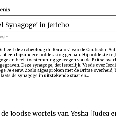
enis
l Synagoge' in Jericho
esj
»
36 heeft de archeoloog dr. Baramki van de Oudheden Auto
at een bijzondere ontdekking gedaan. Hij ontdekte in J
oge en heeft toestemming gekregen van de Britse over
 gegraven. Deze synagoge, dat letterlijk 'Vrede over Israël
ege 7e eeuw. Zoals afgesproken met de Britse overheid, 
laats de synagoge in uitstekende staat en...
 de Joodse wortels van Yesha [Judea 