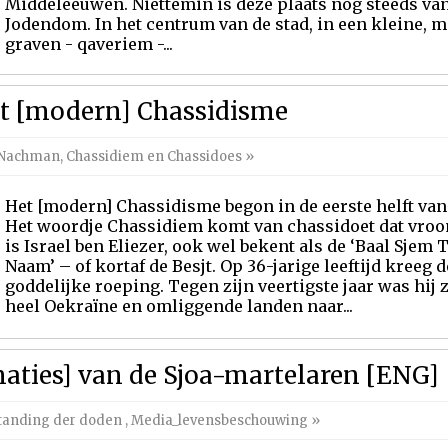
Middeleeuwen. Niettemin is deze plaats nog steeds van
Jodendom. In het centrum van de stad, in een kleine, 
graven - qaveriem -...
et [modern] Chassidisme
i Nachman
,
Chassidiem en Chassidoes
»
Het [modern] Chassidisme begon in de eerste helft van
Het woordje Chassidiem komt van chassidoet dat vroom
is Israel ben Eliezer, ook wel bekent als de ‘Baal Sjem
Naam’ – of kortaf de Besjt. Op 36-jarige leeftijd kreeg 
goddelijke roeping. Tegen zijn veertigste jaar was hij
heel Oekraïne en omliggende landen naar...
naties] van de Sjoa-martelaren [ENG]
tanding der doden
,
Media_levensbeschouwing
»