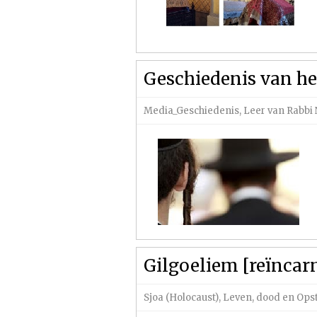
Geschiedenis van h
Media_Geschiedenis
,
Leer van Rabb
Gilgoeliem [reïncar
Sjoa (Holocaust)
,
Leven, dood en Ops