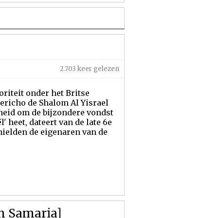
2.703 keer gelezen
riteit onder het Britse
ericho de Shalom Al Yisrael
heid om de bijzondere vondst
' heet, dateert van de late 6e
hielden de eigenaren van de
en Samaria]