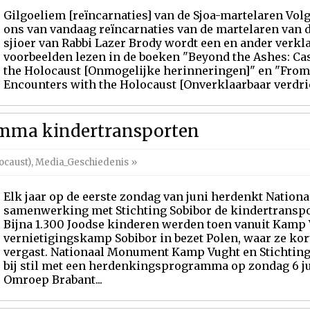
Gilgoeliem [reïncarnaties] van de Sjoa-martelaren Volg
ons van vandaag reïncarnaties van de martelaren van d
sjioer van Rabbi Lazer Brody wordt een en ander verkla
voorbeelden lezen in de boeken "Beyond the Ashes: Ca
the Holocaust [Onmogelijke herinneringen]" en "From 
Encounters with the Holocaust [Onverklaarbaar verdrie
mma kindertransporten
ocaust)
,
Media_Geschiedenis
»
Elk jaar op de eerste zondag van juni herdenkt Nati
samenwerking met Stichting Sobibor de kindertransport
Bijna 1.300 Joodse kinderen werden toen vanuit Kamp 
vernietigingskamp Sobibor in bezet Polen, waar ze k
vergast. Nationaal Monument Kamp Vught en Stichting S
bij stil met een herdenkingsprogramma op zondag 6 jun
Omroep Brabant...