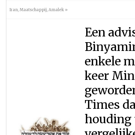
Iran
,
Maatschappij
,
Amalek
»
Een advi
Binyamin
enkele m
keer Mini
geworden
Times da
houding 
vergelijk