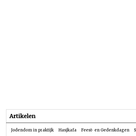
Beginpagina
Artikelen
Dossiers
Artikelen
Jodendom in praktijk
Hasjkafa
Feest- en Gedenkdagen