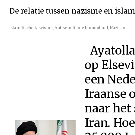
De relatie tussen nazisme en isla
islamitische fascisme
,
Antisemitisme binnenland
,
Nazi's
»
Ayatolla
op Elsevi
een Nede
Iraanse 
naar het
Iran. Hoe