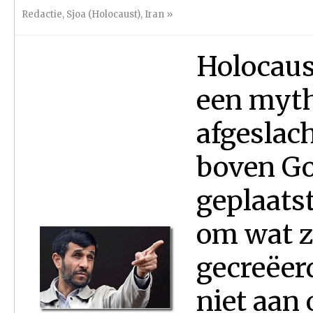
Redactie
,
Sjoa (Holocaust)
,
Iran
»
Holocaus
een myth
afgeslac
boven God
geplaats
om wat z
gecreëerd
niet aan