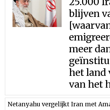
25.000 I
blijven v
[waarvan 
emigreerd
meer dan 
geïnstitu
het land
van het 
Netanyahu vergelijkt Iran met Am