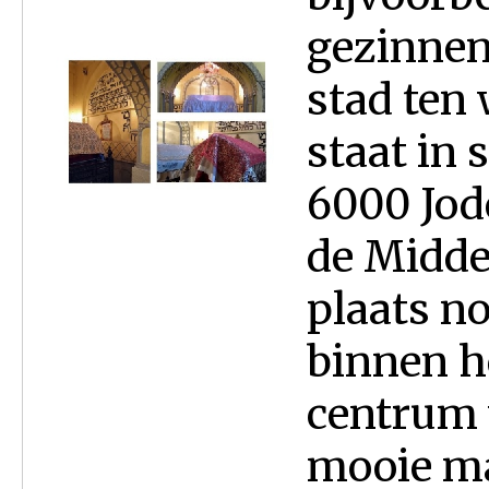
gezinnen
stad ten 
staat in 
6000 Jod
de Midde
plaats n
binnen h
centrum v
mooie ma