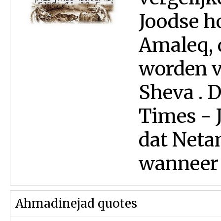
Joodse h
Amaleq, 
worden v
Sheva . 
Times - J
dat Neta
wanneer h
Ahmadinejad quotes