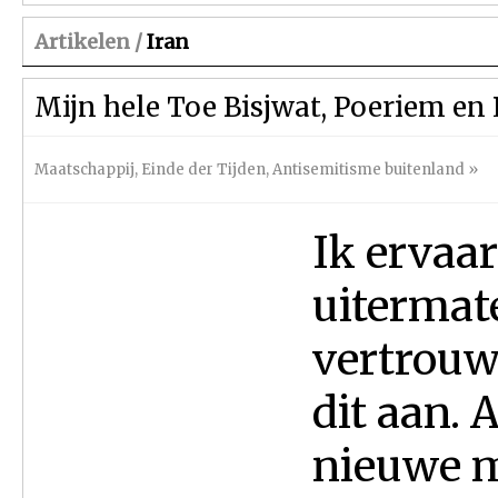
Artikelen /
Iran
Mijn hele Toe Bisjwat, Poeriem en 
Maatschappij
,
Einde der Tijden
,
Antisemitisme buitenland
»
Ik ervaa
uitermat
vertrou
dit aan.
nieuwe m