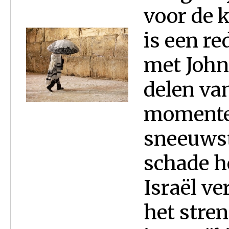
voor de 
is een r
met John 
delen va
momente
sneeuwst
schade h
Israël v
het stren