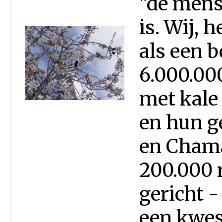
"de mens
is. Wij, h
als een b
6.000.00
met kale 
en hun g
en Chama
200.000 
gericht -
een kwest