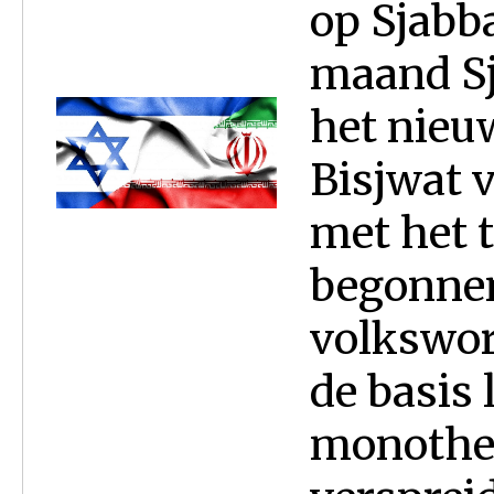
op Sjabb
maand Sj
het nieu
Bisjwat v
met het 
begonnen
volkswor
de basis 
monothei