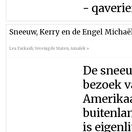
- qaverie
Sneeuw, Kerry en de Engel Michaë
Lea Farkash
,
Verenigde Staten
,
Amalek
»
De sneeu
bezoek v
Amerikaa
buitenlan
is eigenl