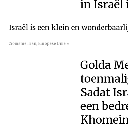
in Israël i
Israël is een klein en wonderbaarli
Zionisme
,
Iran
,
Europese Unie
»
Golda Mei
toenmali
Sadat Isr
een bedr
Khomeini