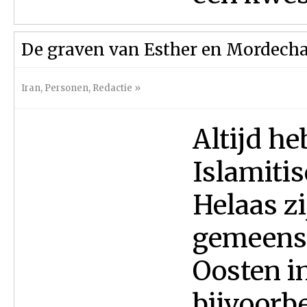
De graven van Esther en Mordecha
Iran
,
Personen
,
Redactie
»
Altijd he
Islamiti
Helaas zi
gemeens
Oosten i
bijvoorbe