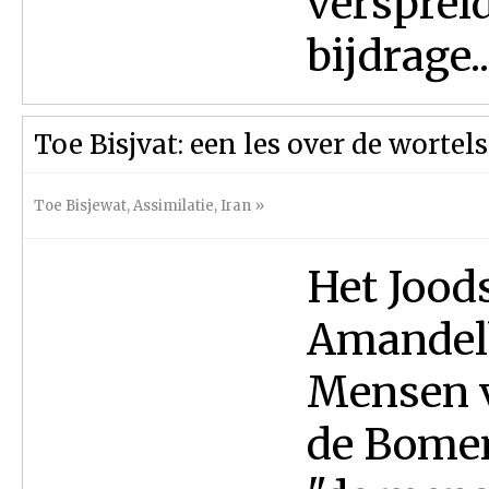
versprei
bijdrage..
Toe Bisjvat: een les over de wortels
Toe Bisjewat
,
Assimilatie
,
Iran
»
Het Joods
Amandelb
Mensen v
de Bomen