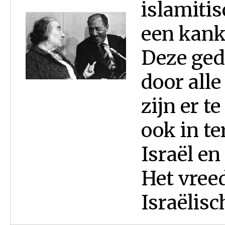
islamitis
een kanke
Deze ged
door alle
zijn er t
ook in t
Israël en
Het vree
Israëlisch