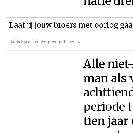
natie drei
Laat jij jouw broers met oorlog gaan, 
Rabbi Sprecher
,
Wetgeving
,
Talwet
»
Alle niet
man als 
achttiend
periode t
tien jaar