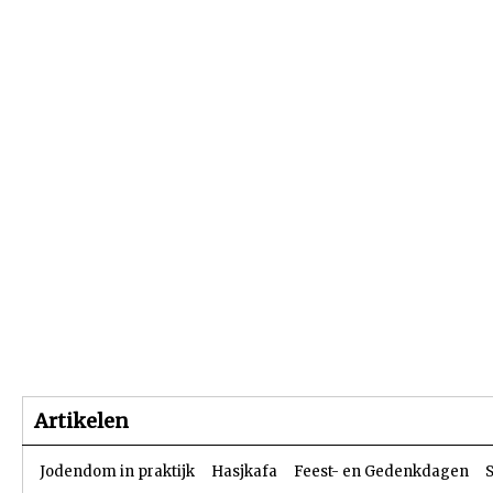
Beginpagina
Artikelen
Dossiers
Artikelen
Jodendom in praktijk
Hasjkafa
Feest- en Gedenkdagen