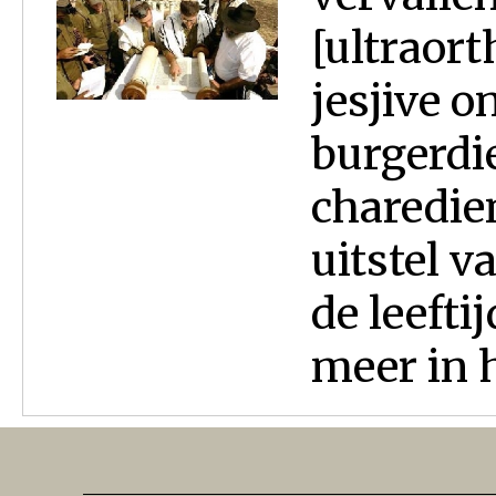
[ultraor
jesjive o
burgerdi
charedie
uitstel v
de leefti
meer in h