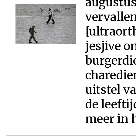
augustus
vervalle
[ultraor
jesjive o
burgerdi
charedie
uitstel v
de leefti
meer in h