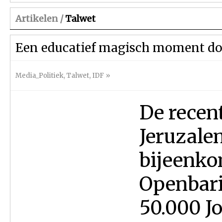
Artikelen /
Talwet
Een educatief magisch moment do
Media_Politiek
,
Talwet
,
IDF
»
De recen
Jeruzale
bijeenko
Openbari
50.000 J