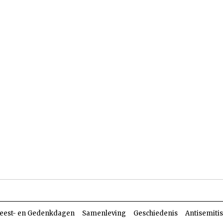
len
Dossiers
Parasja
eest- en Gedenkdagen
Samenleving
Geschiedenis
Antisemiti