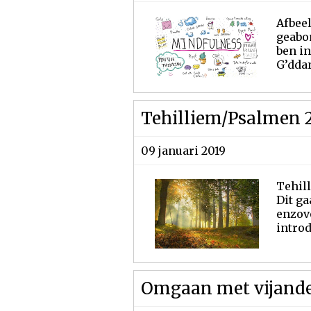
Afbeel
geabon
ben i
G’ddan
Tehilliem/Psalmen 
09 januari 2019
Tehill
Dit ga
enzovo
introdu
Omgaan met vijand