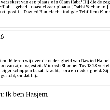
 verzekert van een plaatsje in Olam Haba? Hij die de ze
efilah – gebed - naast elkaar plaatst [ Rabbi Yochanan ]
uxtapositie. Dawied Hamelech eindigde Tehilliem 19 met
16
iem 16 leren wij over de nederigheid van Dawied Hamele
on van zijn majesteit. Midrash Shocher Tov 18:28 verte
 eigenschappen bezat: kracht, Tora en nederigheid. Zij
gericht, omdat hij...
en: Ik ben Hasjem