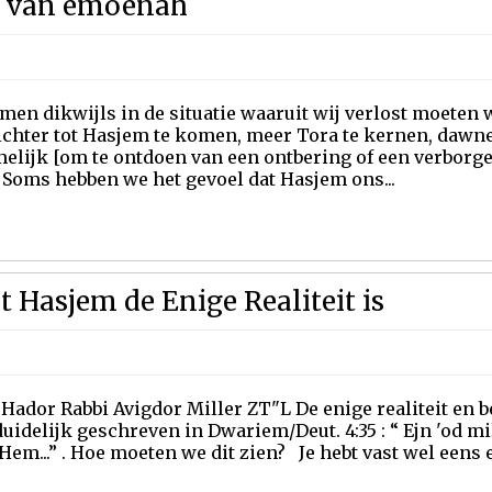
h van emoenah
en dikwijls in de situatie waaruit wij verlost moeten w
ichter tot Hasjem te komen, meer Tora te kernen, dawne
melijk [om te ontdoen van een ontbering of een verbor
 Soms hebben we het gevoel dat Hasjem ons...
 Hasjem de Enige Realiteit is
Hador Rabbi Avigdor Miller ZT"L De enige realiteit en b
duidelijk geschreven in Dwariem/Deut. 4:35 : “ Ejn 'od mi
Hem...” . Hoe moeten we dit zien? Je hebt vast wel eens 