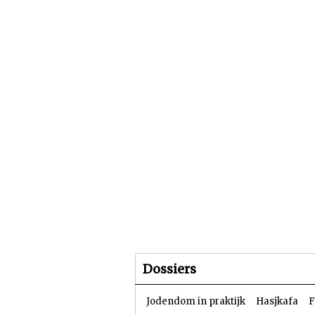
Beginpagina
Artike
Dossiers
Jodendom in praktijk
Hasjkafa
F