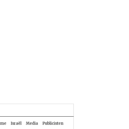
23 Aw 5786 | 06 augustus 2026
sme
Israël
Media
Publicisten