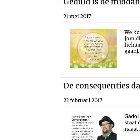
Geduld is de midda
21 mei 2017
We kom
[om d
licha
gaan].
De consequenties dat
23 februari 2017
Gadol 
staat 
naast 