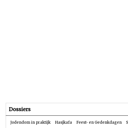
Beginpagina
Artikelen
Dossiers
Dossiers
Jodendom in praktijk
Hasjkafa
Feest- en Gedenkdagen