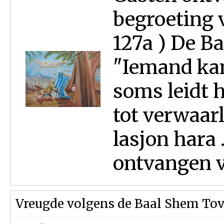
begroeting 
127a ) De Ba
"Iemand kan
soms leidt 
tot verwaar
lasjon hara 
ontvangen va
Vreugde volgens de Baal Shem To