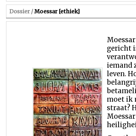
Dossier /
Moessar [ethiek]
Moessar 
gericht 
verantwo
iemand z
leven. H
belangri
betameli
moet ik 
straat? 
Moessar 
heilighei