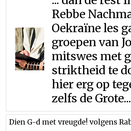
... dan de rest
Rebbe Nachman
Oekraïne les g
groepen van J
mitswes met ge
striktheid te
hier erg op te
zelfs de Grote...
Dien G-d met vreugde! volgens R