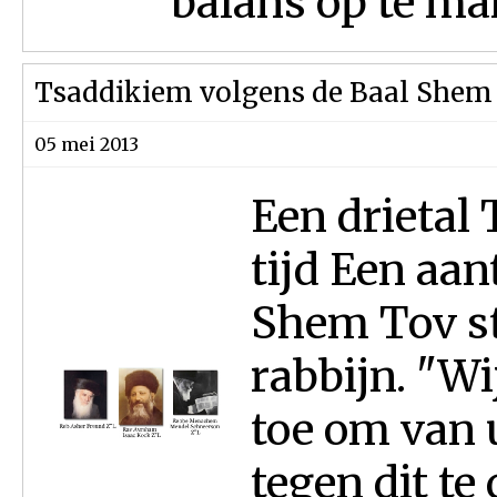
balans op te mak
Tsaddikiem volgens de Baal Shem
05 mei 2013
Een drietal
tijd Een aan
Shem Tov st
rabbijn. "Wi
toe om van u
tegen dit t