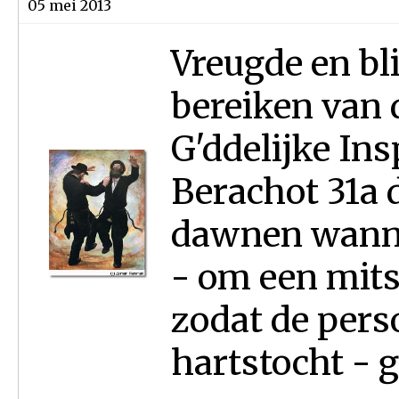
05 mei 2013
Vreugde en bl
bereiken van 
G'ddelijke Ins
Berachot 31a 
dawnen wanne
- om een mits
zodat de pers
hartstocht - g