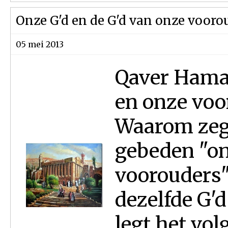
Onze G'd en de G'd van onze vooro
05 mei 2013
Qaver Hama
en onze voo
Waarom zegg
gebeden "on
voorouders"
dezelfde G'
legt het vo