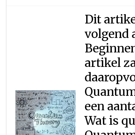
Dit artik
volgend 
Beginnen
artikel 
daaropvo
Quantum
een aanta
Wat is 