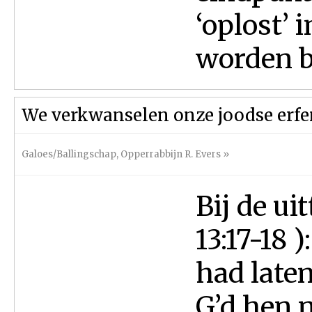
‘oplost’
worden b
We verkwanselen onze joodse erfen
Galoes/Ballingschap
,
Opperrabbijn R. Evers
»
Bij de ui
13:17-18 
had laten
G’d hen n