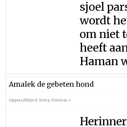
sjoel par
wordt he
om niet 
heeft aa
Haman wa
Amalek de gebeten hond
Opperrabbijn R. Evers
,
Poeriem
»
Herinner