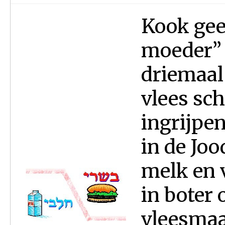
Kook gee
moeder” 
driemaal
vlees sc
ingrijpe
in de Joo
melk en 
in boter 
vleesmaa