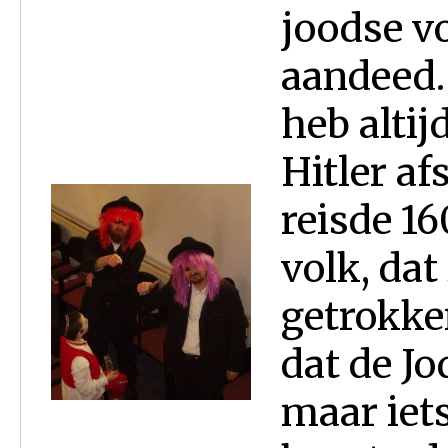
joodse vo
aandeed.
heb altij
Hitler a
reisde 1
volk, dat
getrokken
dat de J
maar iet