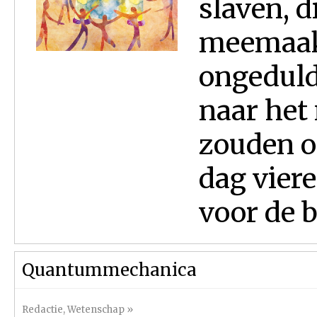
slaven, d
meemaakt
ongeduld
naar het
zouden on
dag viere
voor de b
Quantummechanica
Redactie
,
Wetenschap
»