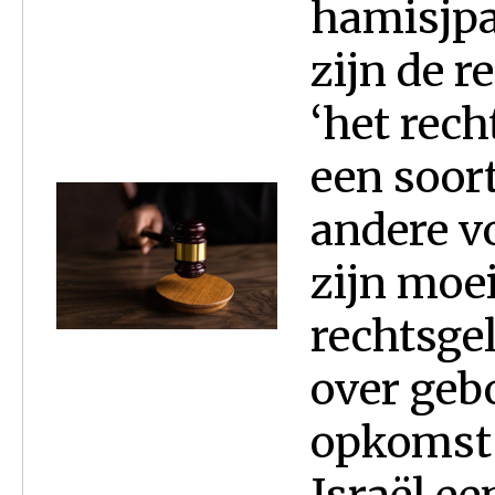
hamisjpat
zijn de r
‘het rech
een soort
andere v
zijn moei
rechtsgel
over geb
opkomst 