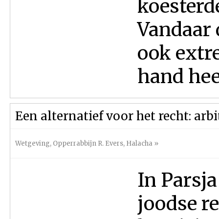
koesterd
Vandaar 
ook extr
hand heef
Een alternatief voor het recht: arb
Wetgeving
,
Opperrabbijn R. Evers
,
Halacha
»
In Parsj
joodse re