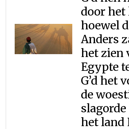
door het 
hoewel da
Anders z
het zien 
Egypte t
G’d het 
de woesti
slagorde 
het land 