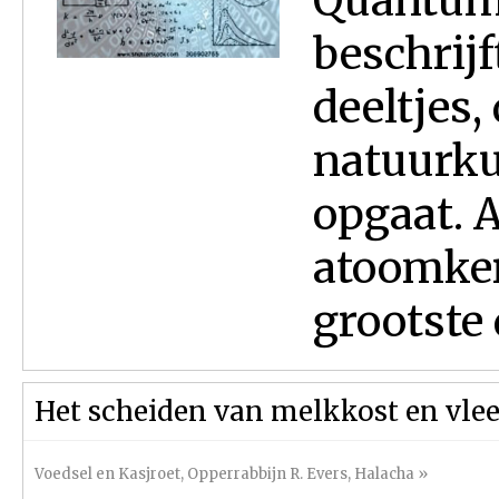
Quantum
beschrijf
deeltjes,
natuurku
opgaat. A
atoomker
grootste d
Het scheiden van melkkost en vlee
Voedsel en Kasjroet
,
Opperrabbijn R. Evers
,
Halacha
»