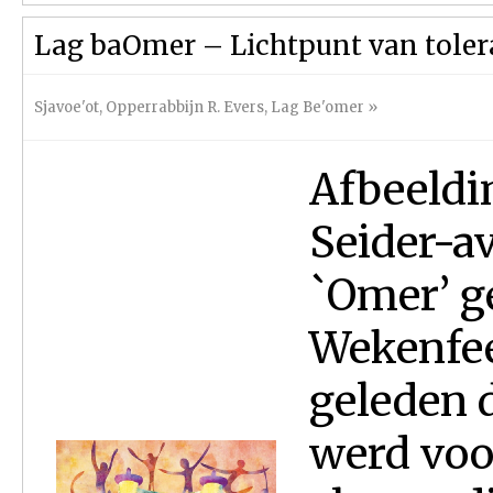
Lag baOmer – Lichtpunt van tolera
Sjavoe'ot
,
Opperrabbijn R. Evers
,
Lag Be'omer
»
Afbeeldi
Seider-a
`Omer’ ge
Wekenfee
geleden 
werd voor