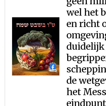
geen mil
wel het 
en richt
omgeving
duidelijk
begrippe
scheppin
de wetgev
het Messi
eindpunt