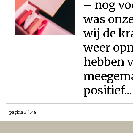
– nog voo
was onze
wij de k
weer opn
hebben v
meegemaa
positief...
pagina 3 / 148