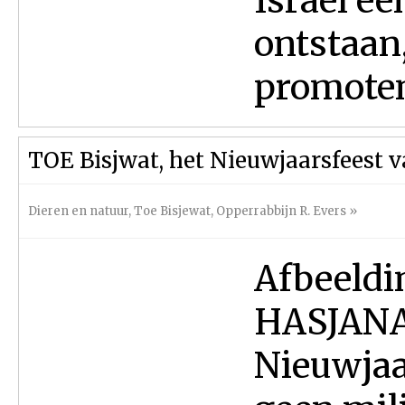
Israël e
ontstaan, 
promoten.
TOE Bisjwat, het Nieuwjaarsfeest 
Dieren en natuur
,
Toe Bisjewat
,
Opperrabbijn R. Evers
»
Afbeeldi
HASJANA 
Nieuwjaa