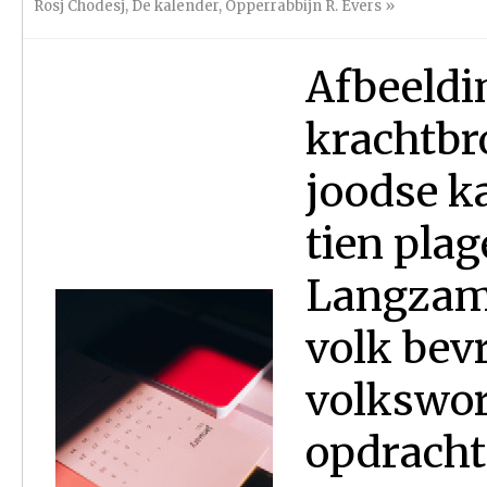
Rosj Chodesj
,
De kalender
,
Opperrabbijn R. Evers
»
Afbeeldi
krachtbr
joodse k
tien plag
Langzame
volk bevr
volkswor
opdracht