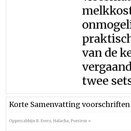
melkkost 
onmogeli
praktisch
van de k
vergaand
twee sets.
Korte Samenvatting voorschriften
Opperrabbijn R. Evers
,
Halacha
,
Poeriem
»