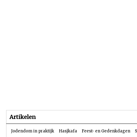
Beginpagina
Artikelen
Dossiers
Artikelen
Jodendom in praktijk
Hasjkafa
Feest- en Gedenkdagen