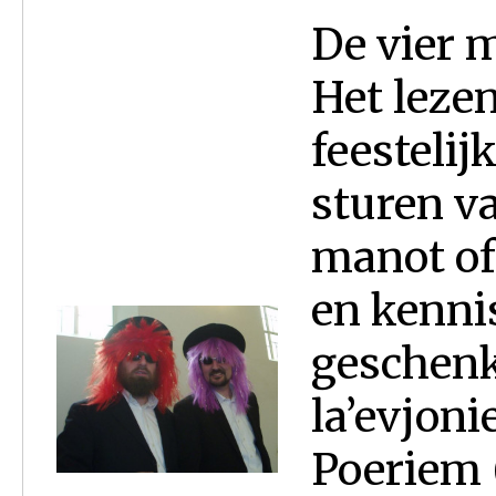
De vier m
Het lezen
feestelij
sturen v
manot of
en kenni
geschenk
la’evjoni
Poeriem 