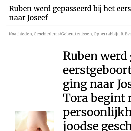
Ruben werd gepasseerd bij het eer
naar Joseef
Noachieden
,
Geschiedenis/Gebeurtenissen
,
Opperrabbijn R. Ev
Ruben werd g
eerstgeboort
ging naar Jo
Tora begint
persoonlijkh
joodse geschi