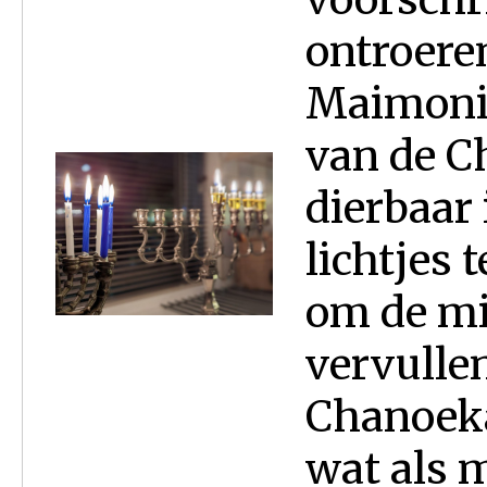
ontroere
Maimonid
van de C
dierbaar 
lichtjes 
om de mi
vervullen
Chanoeka
wat als 