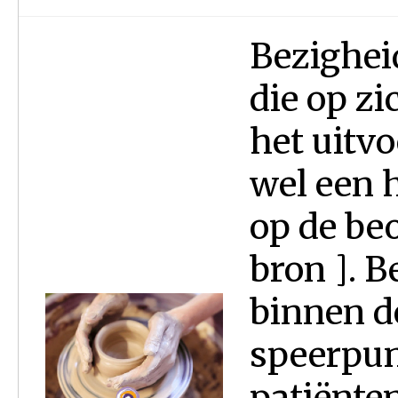
Bezighei
die op zi
het uitv
wel een 
op de be
bron ]. 
binnen d
speerpun
patiënte