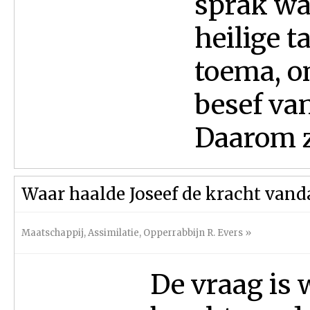
sprak w
heilige t
toema, o
besef van
Daarom za
Waar haalde Joseef de kracht vand
Maatschappij
,
Assimilatie
,
Opperrabbijn R. Evers
»
De vraag is 