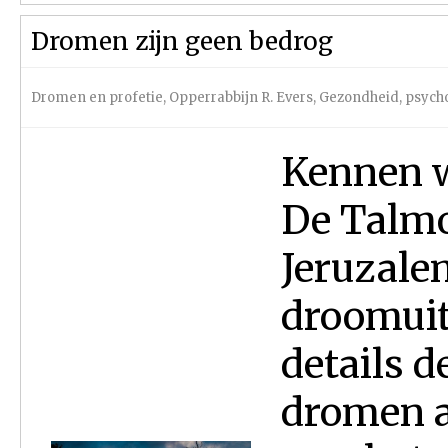
Dromen zijn geen bedrog
Dromen en profetie
,
Opperrabbijn R. Evers
,
Gezondheid, psycho
Kennen w
De Tal­mo
Jeruzale
droomuit
details d
dromen a