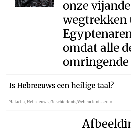
onze vijande
wegtrekken u
Egyptenaren
omdat alle d
omringende l
Is Hebreeuws een heilige taal?
Halacha
,
Hebreeuws
,
Geschiedenis/Gebeurtenissen
»
Afbeeldi