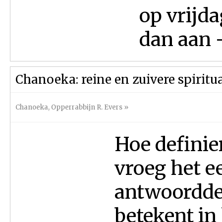
op vrijd
dan aan -
Chanoeka: reine en zuivere spiritu
Chanoeka
,
Opperrabbijn R. Evers
»
Hoe definier
vroeg het ee
antwoordde 
betekent in 