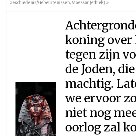
Geschiedenis/Gebeurtenissen
,
Moessar [ethiek]
»
Achtergrond
koning over 
tegen zijn vol
de Joden, die
machtig. Lat
we ervoor zo
niet nog me
oorlog zal ko