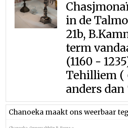
Chasjmonaï
in de Talmo
21b, B.Kam
term vanda
(1160 - 1235
Tehilliem ( 
anders dan "
Chanoeka maakt ons weerbaar tege