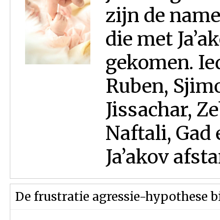
zijn de name
die met Ja’a
gekomen. Ied
Ruben, Sjimo
Jissachar, Z
Naftali, Gad 
Ja’akov afst
De frustratie agressie-hypothese bi