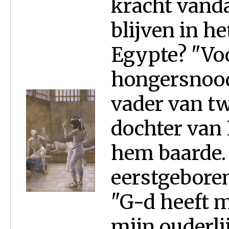
kracht vand
blijven in h
Egypte? "Voo
hongersnood
vader van tw
dochter van 
hem baarde.
eerstgebore
"G-d heeft m
mijn ouderli