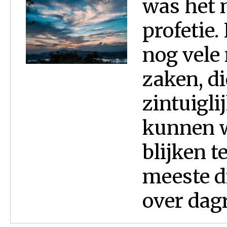
was het 
profetie
nog vele
zaken, di
zintuigl
kunnen w
blijken t
meeste d
over dag