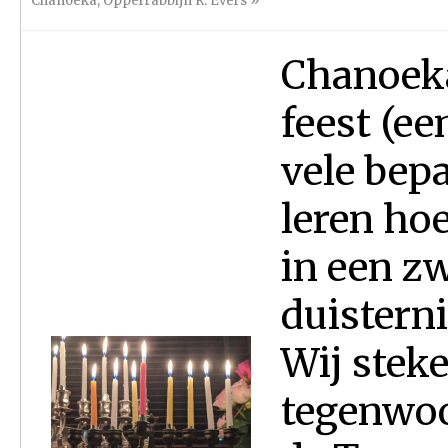
Chanoeka
,
Opperrabbijn R. Evers
»
Chanoeka 
feest (ee
vele bep
leren ho
in een zw
duistern
Wij stek
tegenwoo