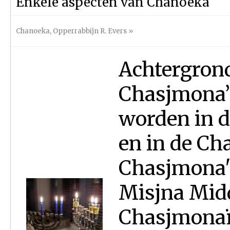
Enkele aspecten van Chanoeka
Chanoeka
,
Opperrabbijn R. Evers
»
Achtergron
Chasjmona’
worden in d
en in de C
Chasjmona'
Misjna Midd
Chasjmonaï