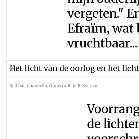
vergeten." E
Efraïm, wat 
vruchtbaar...
Het licht van de oorlog en het lich
Sjabbat
,
Chanoeka
,
Opperrabbijn R. Evers
»
Voorrang
de licht
voorschr