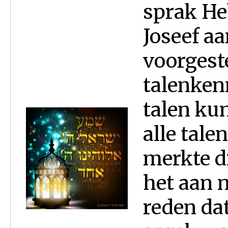
sprak He
Joseef a
voorgeste
talenken
talen ku
alle tale
merkte d
het aan n
reden da