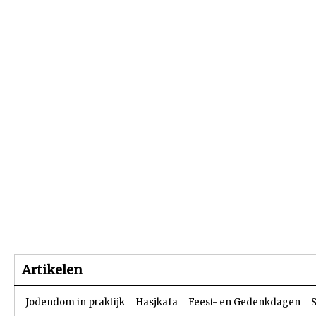
Beginpagina
Artikelen
Dossiers
Artikelen
Jodendom in praktijk
Hasjkafa
Feest- en Gedenkdagen