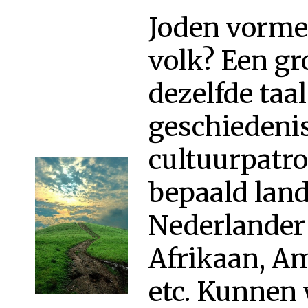
Joden vormen
volk? Een gr
dezelfde taa
geschiedenis
cultuurpatr
bepaald lan
Nederlander 
Afrikaan, Am
etc. Kunnen