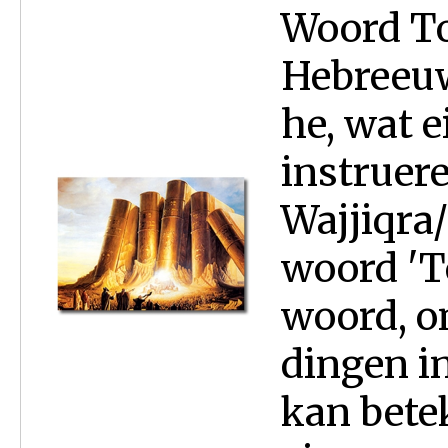
Woord To
Hebreeuw
he, wat e
instruere
Wajjiqra/
woord 'To
woord, o
dingen i
kan bete