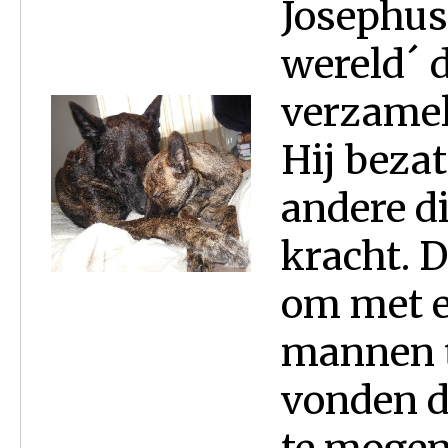
Josephus 
wereld´ 
verzamel
Hij beza
andere d
kracht. 
om met e
mannen t
vonden d