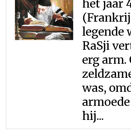
het jaar 
(Frankri
legende 
RaSji ver
erg arm.
zeldzame 
was, omda
armoede 
hij...