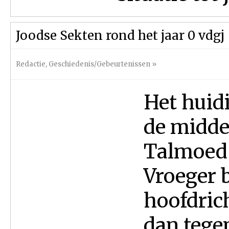
Joodse Sekten rond het jaar 0 vdgj
Redactie
,
Geschiedenis/Gebeurtenissen
»
Het huid
de midde
Talmoed 
Vroeger 
hoofdric
dan tege