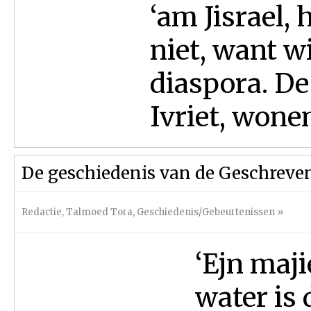
‘am Jisrael, 
niet, want wi
diaspora. D
Ivriet, wonen
De geschiedenis van de Geschreve
Redactie
,
Talmoed Tora
,
Geschiedenis/Gebeurtenissen
»
‘Ejn maji
water is 