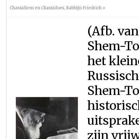
Chassidiem en Chassidoes
,
Rabbijn Friedrich
»
(Afb. van
Shem-Tov
het klein
Russisch
Shem-Tov
historis
uitsprak
zijn vrij