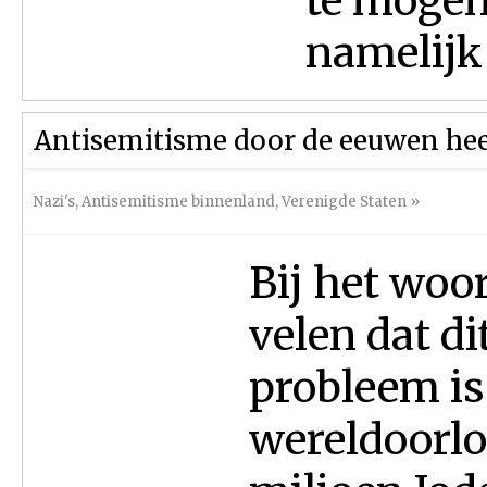
te mogen
namelijk 
Antisemitisme door de eeuwen he
Nazi's
,
Antisemitisme binnenland
,
Verenigde Staten
»
Bij het woo
velen dat d
probleem is
wereldoorlo