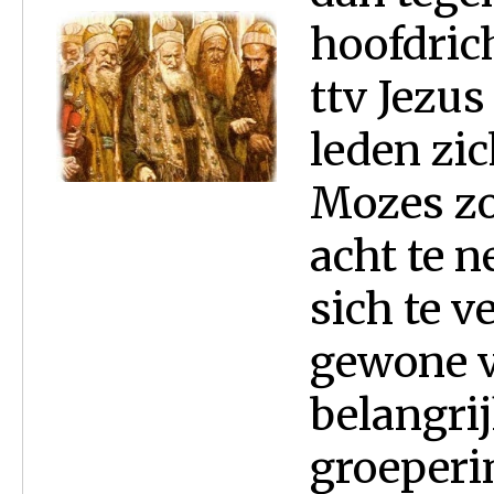
hoofdric
ttv Jezus
leden zic
Mozes zo
acht te 
sich te 
gewone v
belangrij
groeperin