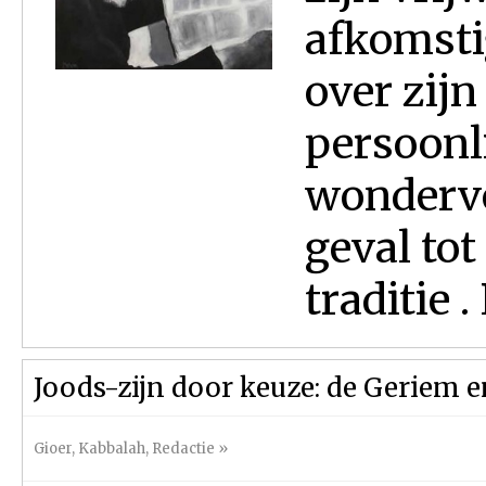
afkomsti
over zijn
persoonli
wonderve
geval tot
traditie .
Joods-zijn door keuze: de Geriem e
Gioer
,
Kabbalah
,
Redactie
»