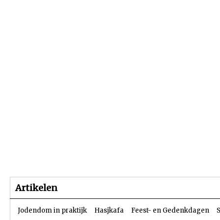
Beginpagina
Artikelen
Dossiers
Artikelen
Jodendom in praktijk
Hasjkafa
Feest- en Gedenkdagen