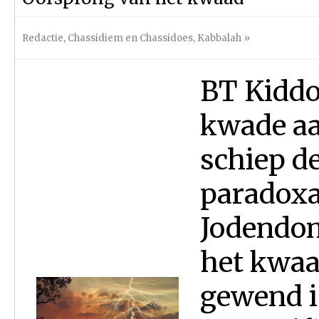
Redactie
,
Chassidiem en Chassidoes
,
Kabbalah
»
BT Kiddoe
kwade aa
schiep d
paradoxal
Jodendom
het kwaa
gewend i