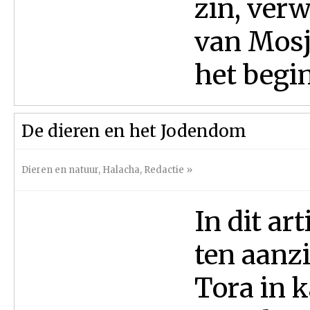
zin, verw
van Mosje
het begin
De dieren en het Jodendom
Dieren en natuur
,
Halacha
,
Redactie
»
In dit ar
ten aanzi
Tora in k