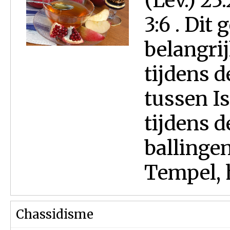
(Lev.) 23
3:6 . Dit
belangri
tijdens 
tussen Is
tijdens d
ballinge
Tempel, h
Chassidisme