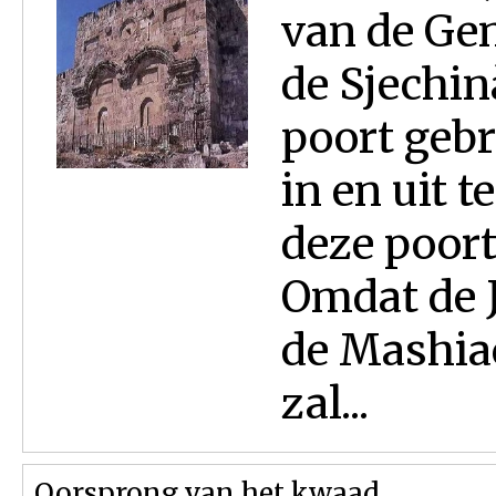
van de Gen
de Sjechin
poort geb
in en uit 
deze poort
Omdat de J
de Mashia
zal...
Oorsprong van het kwaad