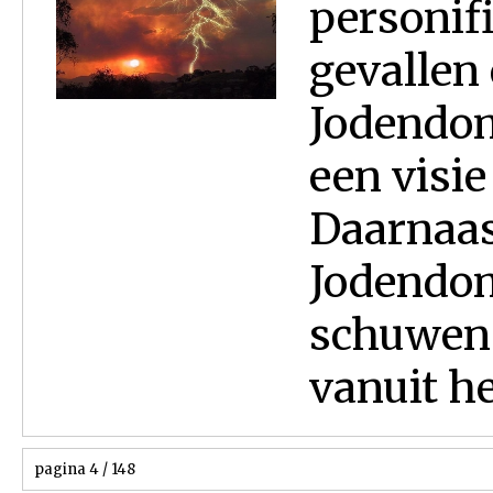
personif
gevallen 
Jodendom
een visi
Daarnaas
Jodendom
schuwen 
vanuit he
pagina 4 / 148