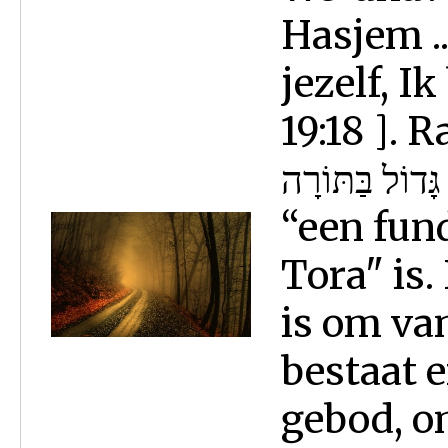
Hasjem ..
jezelf, I
19:18 ]. 
כְּלָל גָּדוֹל בַּתּוֹרָה … klal gad
“een fun
Tora" is
is om van
bestaat e
gebod, om