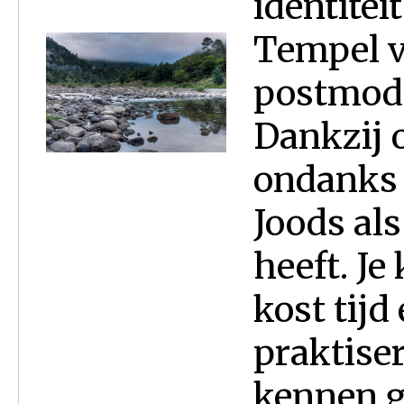
identiteit
Tempel v
postmode
Dankzij o
ondanks 
Joods al
heeft. Je
kost tijd
praktiser
kennen g