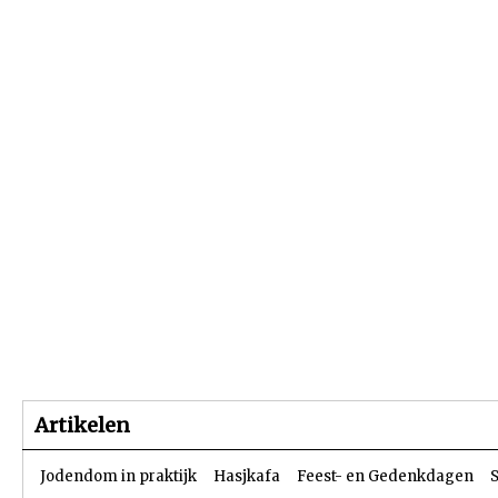
Beginpagina
Artikelen
Dossiers
Artikelen
Jodendom in praktijk
Hasjkafa
Feest- en Gedenkdagen