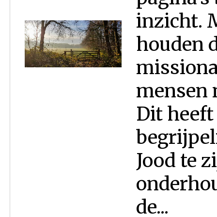
inzicht.
houden d
missionai
mensen n
Dit heef
begrijpel
Jood te z
onderhou
de...