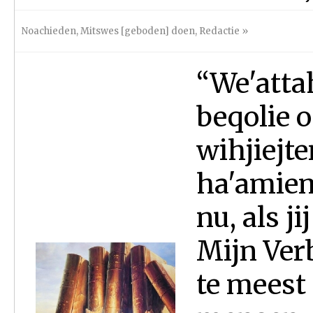
Noachieden
,
Mitswes [geboden] doen
,
Redactie
»
“We'atta
beqolie o
wihjiejt
ha'amiem 
nu, als j
Mijn Verb
te meest 