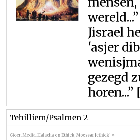
mensen, 
wereld...
Jisrael 
'asjer d
wenisjma'
gezegd zu
horen...” 
Tehilliem/Psalmen 2
Gioer
,
Media_Halacha en Ethiek
,
Moessar [ethiek]
»