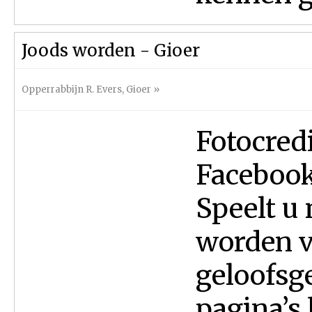
Joods worden - Gioer
Opperrabbijn R. Evers
,
Gioer
»
Fotocred
Facebook
Speelt u 
worden v
geloofsg
pagina’s 