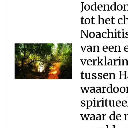
Jodendom]
tot het 
Noachiti
van een 
verklari
tussen Ha
waardoor
spiritue
waar de n