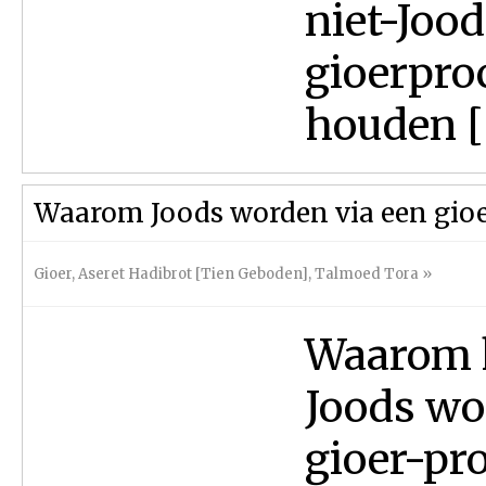
niet-Jood
gioerpro
houden [
Waarom Joods worden via een gio
Gioer
,
Aseret Hadibrot [Tien Geboden]
,
Talmoed Tora
»
Waarom k
Joods wo
gioer-pro