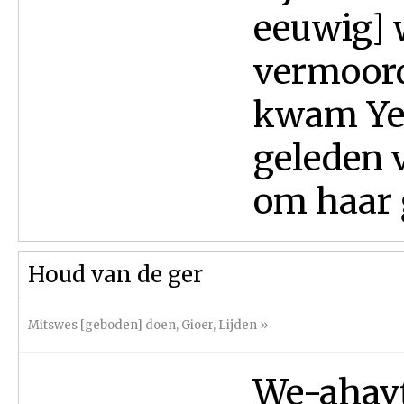
eeuwig] w
vermoord
kwam Ye
geleden 
om haar ĝ
Houd van de ger
Mitswes [geboden] doen
,
Gioer
,
Lijden
»
We-ahavt