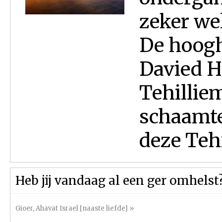
zeker wel
De hoogh
Davied H
Tehillie
schaamtel
deze Tehi
Heb jij vandaag al een ger omhelst
Gioer
,
Ahavat Israel [naaste liefde]
»