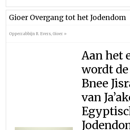
Gioer Overgang tot het Jodendom
Opperrabbijn R. Evers
,
Gioer
»
Aan het 
wordt de 
Bnee Jis
van Ja’a
Egyptisc
Jodendom