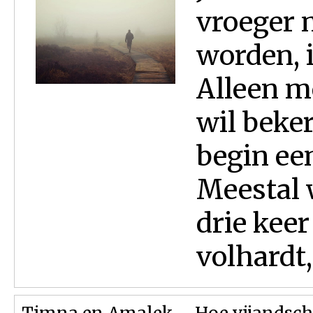
vroeger 
worden, i
Alleen m
wil beker
begin ee
Meestal 
drie kee
volhardt,