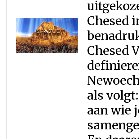
uitgekoz
Chesed in
benadruk
Chesed V
definier
Newoechi
als volg
aan wie j
samengev