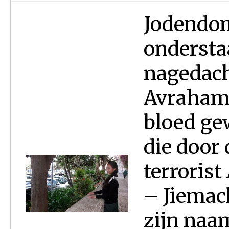
Jodendom
onderstaa
nagedach
Avraham 
bloed ge
die door 
terroris
– Jiemac
zijn naa