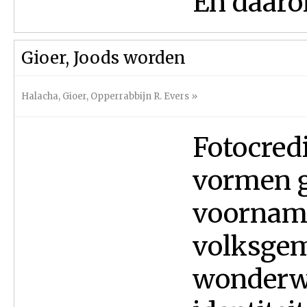
En daarom
Gioer, Joods worden
Halacha
,
Gioer
,
Opperrabbijn R. Evers
»
Fotocred
vormen g
voorname
volksgem
wonderwe