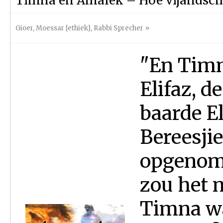
Timna en Amalek – Hoe vijandsch
Gioer
,
Moessar [ethiek]
,
Rabbi Sprecher
»
"En Timn
Elifaz, d
baarde El
Bereesjie
opgenom
zou het 
Timna wa