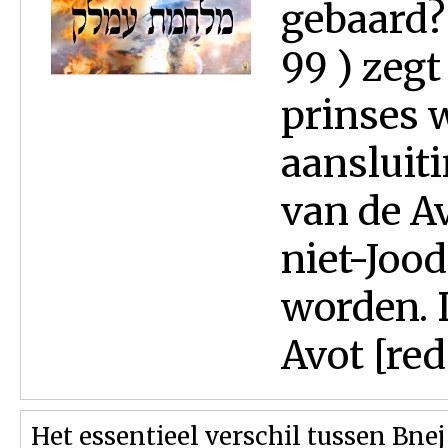
gebaard?
99 ) zeg
prinses 
aansluiti
van de Av
niet-Jood
worden. 
Avot [red.
Het essentieel verschil tussen Bne