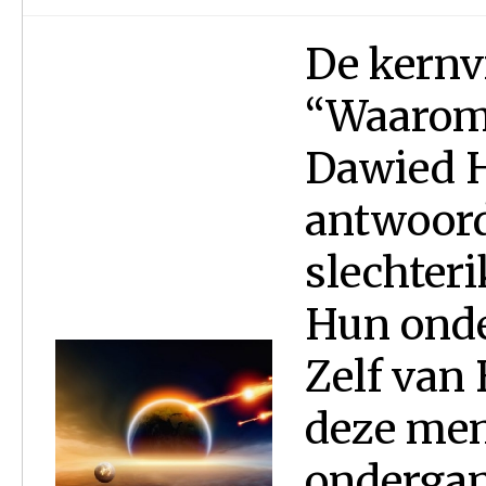
De kernv
“Waarom 
Dawied H
antwoord
slechteri
Hun onde
Zelf van 
deze men
ondergan