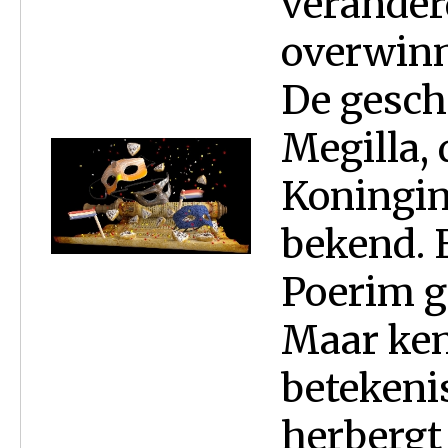
verander
overwinn
De geschi
Megilla, 
Koningin
bekend. E
Poerim g
Maar kent
betekeni
herbergt