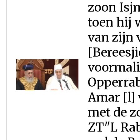
zoon Isjm
toen hij 
van zijn
[Bereesji
voormali
Opperrab
Amar [l] 
met de z
ZT"L Rab