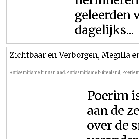
herinneren
geleerden 
dagelijks...
Zichtbaar en Verborgen, Megilla en
Antisemitisme binnenland
,
Antisemitisme buitenland
,
Poerie
Poerim is
aan de z
over de 