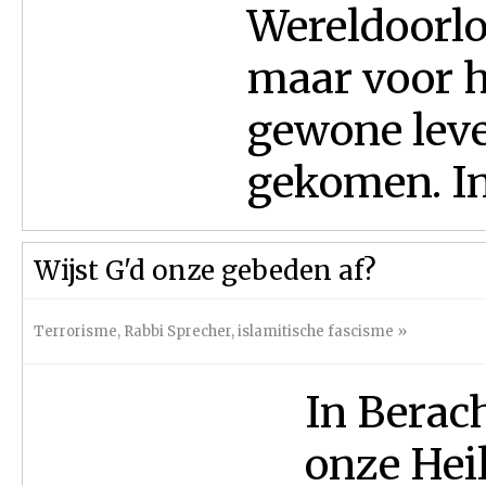
Wereldoorlo
maar voor h
gewone leve
gekomen. In 
Wijst G'd onze gebeden af?
Terrorisme
,
Rabbi Sprecher
,
islamitische fascisme
»
In Berac
onze Hei