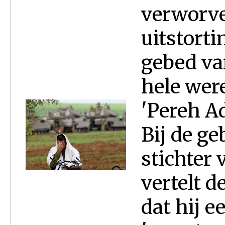
verworve
uitstorti
gebed va
hele wer
'Pereh A
Bij de ge
stichter 
vertelt 
dat hij e