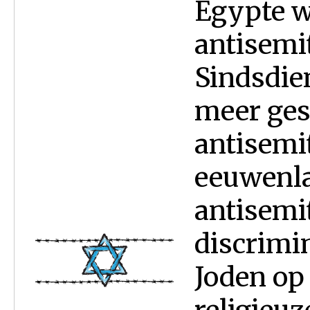
Egypte w
antisemi
Sindsdie
meer ges
antisemi
eeuwenl
antisemi
discrimin
Joden op