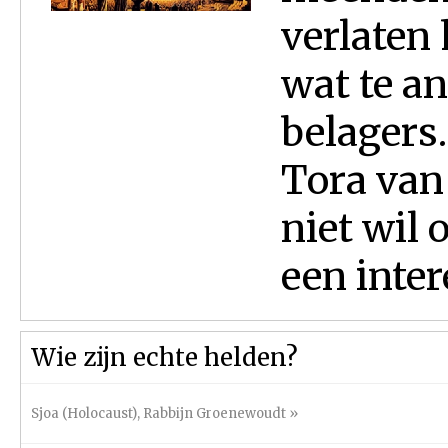
verlaten
wat te a
belagers
Tora van
niet wil 
een inter
Wie zijn echte helden?
Sjoa (Holocaust)
,
Rabbijn Groenewoudt
»