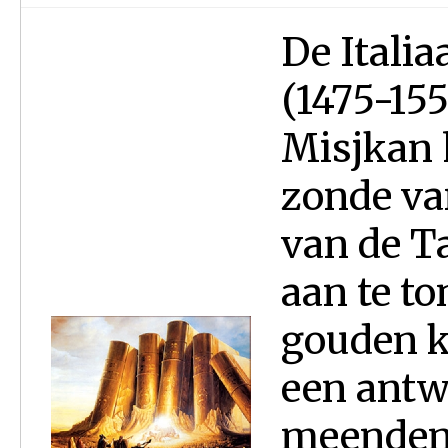
De Italia
(1475-155
Misjkan 
zonde va
van de T
aan te to
gouden k
een antw
meenden 