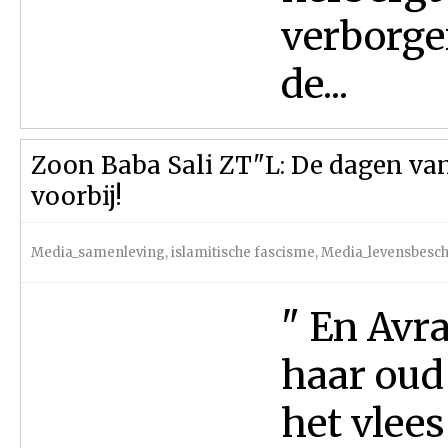
verborgen
de...
Zoon Baba Sali ZT"L: De dagen van 
voorbij!
Media_samenleving
,
islamitische fascisme
,
Media_levensbesc
" En Avr
haar oud
het vlees