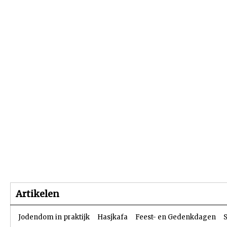
Beginpagina
Artikelen
Dossiers
Artikelen
Jodendom in praktijk
Hasjkafa
Feest- en Gedenkdagen