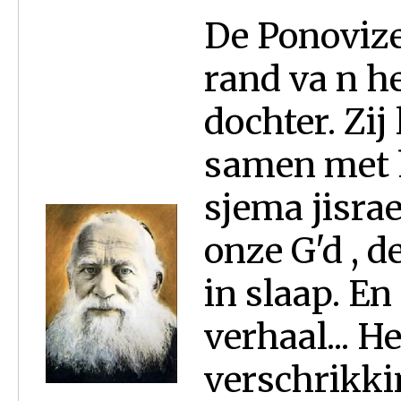
De Ponovize
rand va n h
dochter. Zij
samen met 
sjema jisrae
onze G'd , d
in slaap. En
verhaal... He
verschrikk