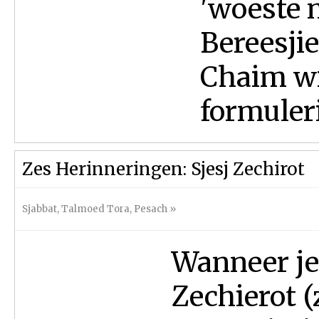
'woeste 
Bereesjie
Chaim wij
formuleri
Zes Herinneringen: Sjesj Zechirot
Sjabbat
,
Talmoed Tora
,
Pesach
»
Wanneer je 
Zechierot (