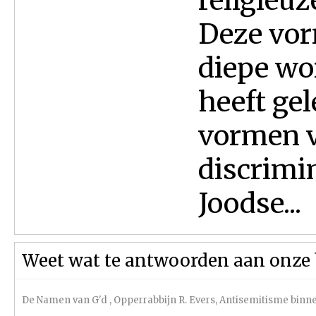
religieuz
Deze vor
diepe wor
heeft gel
vormen v
discrimi
Joodse...
Weet wat te antwoorden aan onze 
De Namen van G'd
,
Opperrabbijn R. Evers
,
Antisemitisme binn