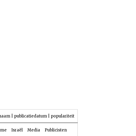
25 Aw 5786 | 08 augustus 2026
naam
|
publicatiedatum
|
populariteit
sme
Israël
Media
Publicisten