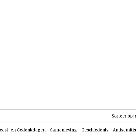
len
Dossiers
Parasja
Sorteer op:
eest- en Gedenkdagen
Samenleving
Geschiedenis
Antisemiti