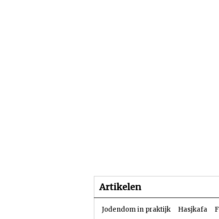
Beginpagina
Artike
Artikelen
Jodendom in praktijk
Hasjkafa
F