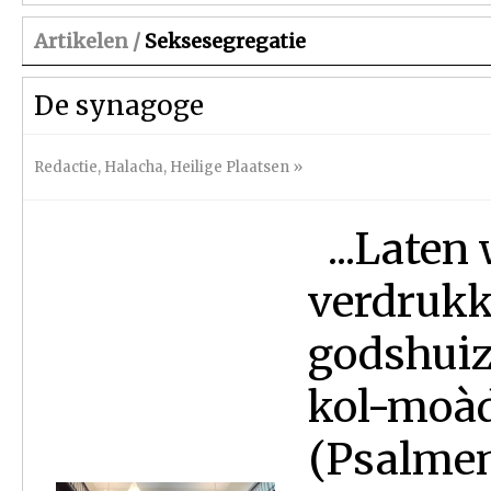
Artikelen /
Seksesegregatie
De synagoge
Redactie
,
Halacha
,
Heilige Plaatsen
»
...Laten 
verdrukk
godshuize
kol-moàde
(Psalmen