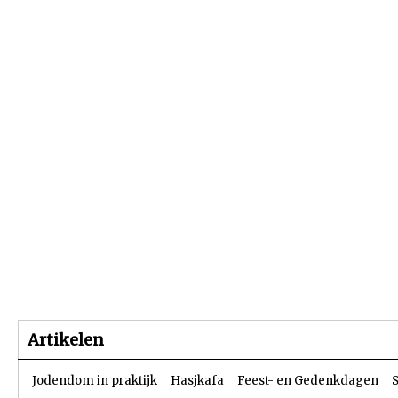
Beginpagina
Artikelen
Dossiers
Artikelen
Jodendom in praktijk
Hasjkafa
Feest- en Gedenkdagen