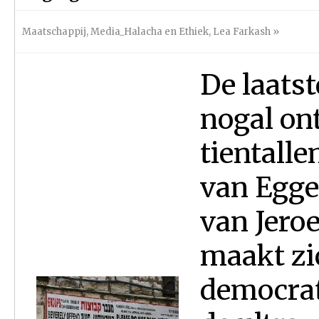
Maatschappij
,
Media_Halacha en Ethiek
,
Lea Farkash
»
De laats
nogal on
tientall
van Egge
van Jero
maakt zi
democrat