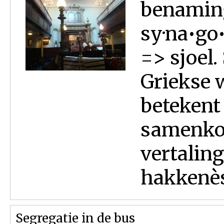
benaming
sy·na•go
=> sjoel
Griekse 
betekent
samenkom
vertalin
hakkenèsè
Segregatie in de bus