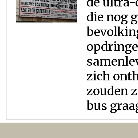
de ultra
die nog 
bevolkin
opdringe
samenlevi
zich ont
zouden zi
bus graag