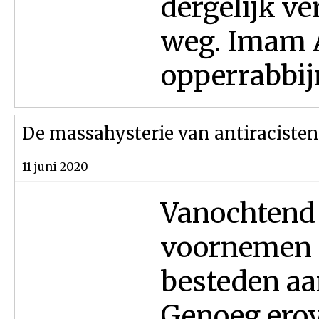
dergelijk v
weg. Imam A
opperrabbij
De massahysterie van antiracisten
11 juni 2020
Vanochtend 
voornemen 
besteden aa
Genoeg erov