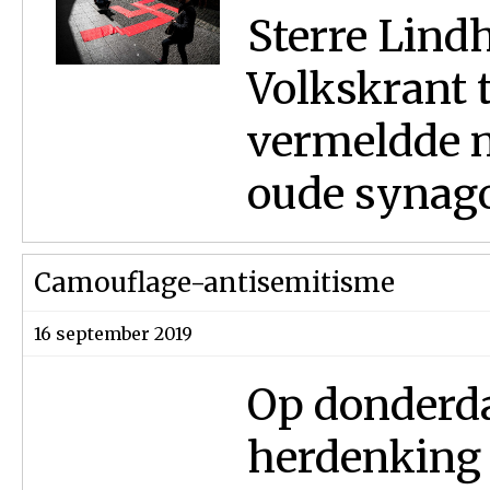
Sterre Lindh
Volkskrant 
vermeldde n
oude synago
Camouflage-antisemitisme
16 september 2019
Op donderda
herdenking 