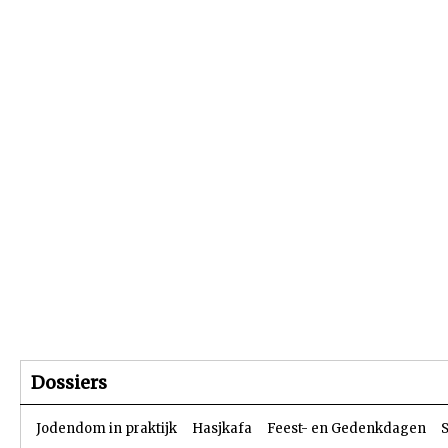
Beginpagina
Artikelen
Dossiers
Dossiers
Jodendom in praktijk
Hasjkafa
Feest- en Gedenkdagen