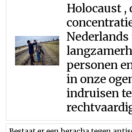
Holocaust , 
concentrati
Nederlands 
langzamerh
personen en 
in onze ogen
indruisen t
rechtvaardig
Bestaat er een beracha tegen anti