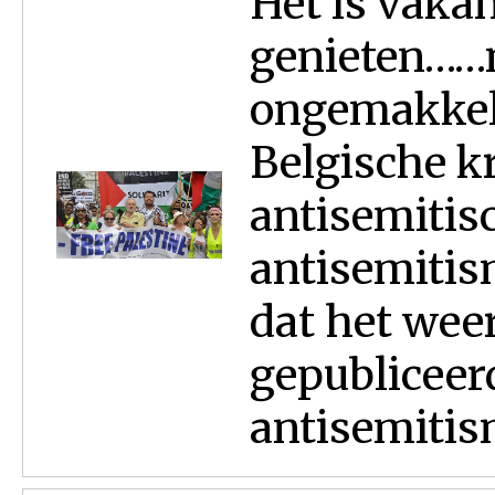
Het is vakan
genieten……
ongemakkeli
Belgische k
antisemitisc
antisemitism
dat het wee
gepubliceer
antisemitism