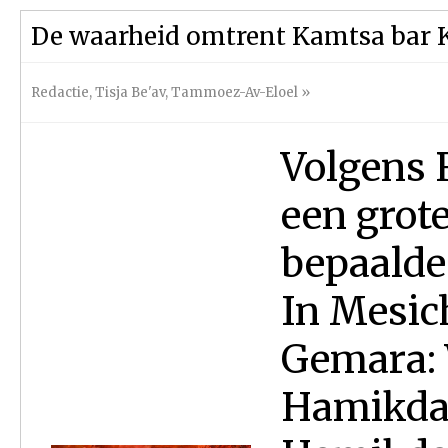
De waarheid omtrent Kamtsa bar
Redactie
,
Tisja Be'av
,
Tammoez-Av-Eloel
»
Volgens R
een grot
bepaalde
In Mesich
Gemara: 
Hamikdas