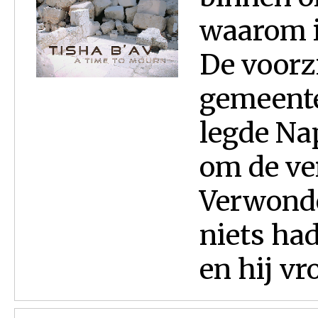
waarom i
De voorzi
gemeente
legde Na
om de ve
Verwonde
niets ha
en hij vr