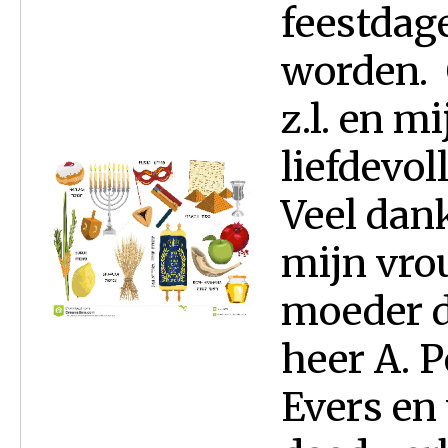
feestdag
worden. 
z.l. en mi
liefdevo
Veel dan
mijn vro
moeder d
heer A. P
Evers en 