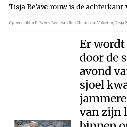
Tisja Be’aw: rouw is de achterkant 
Opperrabbijn R. Evers
,
Leer van Reb Chaim van Volozhin
,
Tisja 
Er wordt
door de s
avond va
sjoel kw
jammeren
van zijn 
binnen o