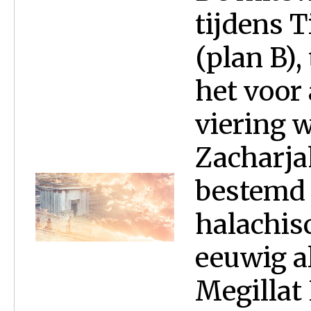
tijdens Ti
(plan B),
het voor 
viering w
Zacharjah
bestemd 
halachis
eeuwig a
Megillat