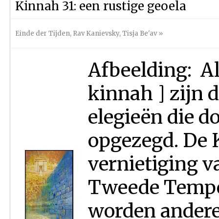
Kinnah 31: een rustige geoela
Einde der Tijden
,
Rav Kanievsky
,
Tisja Be'av
»
Afbeelding: Al
kinnah ] zijn 
elegieën die d
opgezegd. De 
vernietiging v
Tweede Tempel
worden andere 