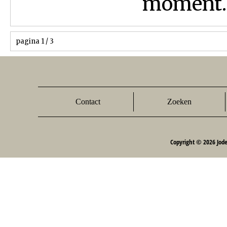
moment..
pagina 1 / 3
Contact
Zoeken
Copyright © 2026 Jod