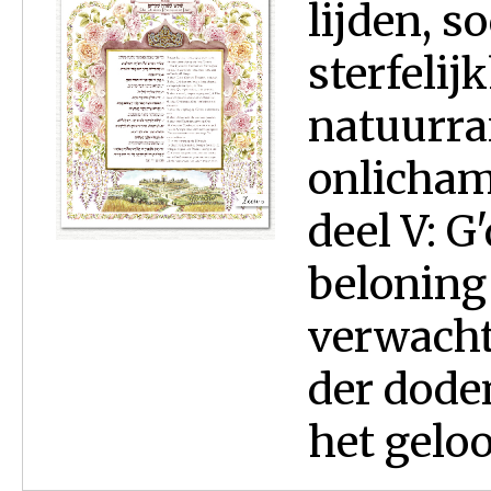
lijden, s
sterfeli
natuurra
onlicham
deel V: G
beloning
verwachti
der doden
het geloof