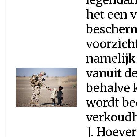
het een v
bescherm
voorzicht
namelijk
vanuit d
behalve 
wordt bed
verkoudhe
]. Hoeve