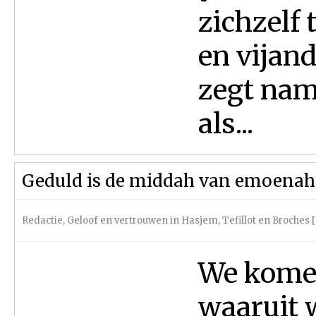
zichzelf
en vijan
zegt nam
als...
Geduld is de middah van emoenah
Redactie
,
Geloof en vertrouwen in Hasjem
,
Tefillot en Broches
We komen
waaruit 