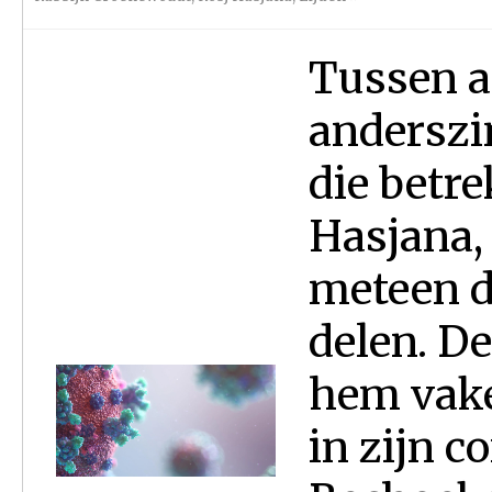
Tussen al
anderszi
die betr
Hasjana,
meteen da
delen. De
hem vaker
in zijn 