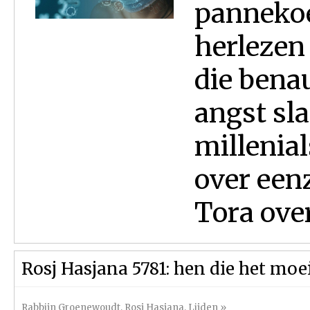
pannekoe
herlezen
die bena
angst sla
millenia
over een
Tora over
Rosj Hasjana 5781: hen die het moe
Rabbijn Groenewoudt
,
Rosj Hasjana
,
Lijden
»