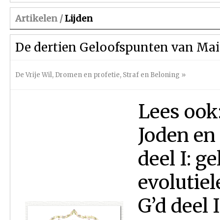
Artikelen /
Lijden
De dertien Geloofspunten van Ma
De Vrije Wil
,
Dromen en profetie
,
Straf en Beloning
»
Lees ook
Joden en
deel I: ge
evolutiel
G’d deel 