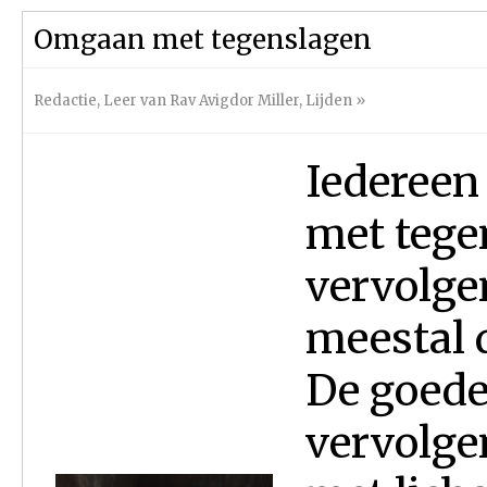
Omgaan met tegenslagen
Redactie
,
Leer van Rav Avigdor Miller
,
Lijden
»
Iedereen 
met tege
vervolge
meestal 
De goede
vervolge