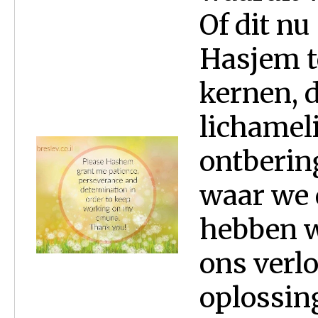
Of dit nu
Hasjem t
kernen, 
lichamel
ontberin
waar we 
hebben w
ons verlo
oplossing