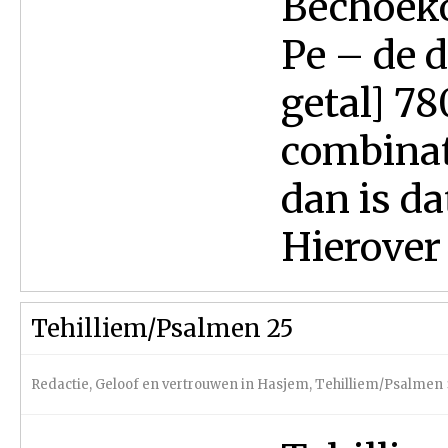
Bechoekotai
Pe – de d
getal] 7
combinati
dan is dat het
Hierover 
Tehilliem/Psalmen 25
Redactie
,
Geloof en vertrouwen in Hasjem
,
Tehilliem/Psalmen