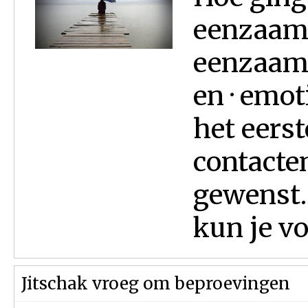
eenzaamh
eenzaamh
en · emo
het eerst
contacte
gewenst.
kun je vo
Jitschak vroeg om beproevingen