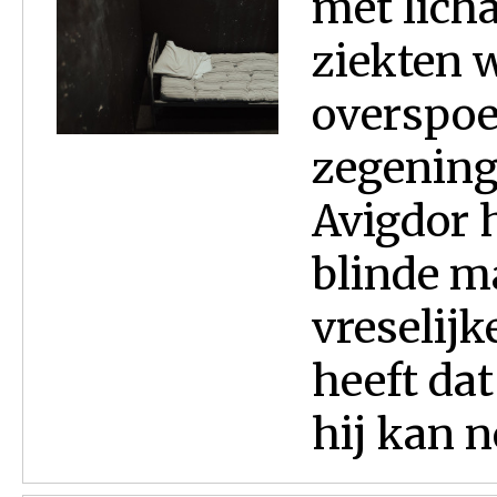
met lich
ziekten w
overspoe
zegening
Avigdor 
blinde m
vreselij
heeft dat
hij kan no