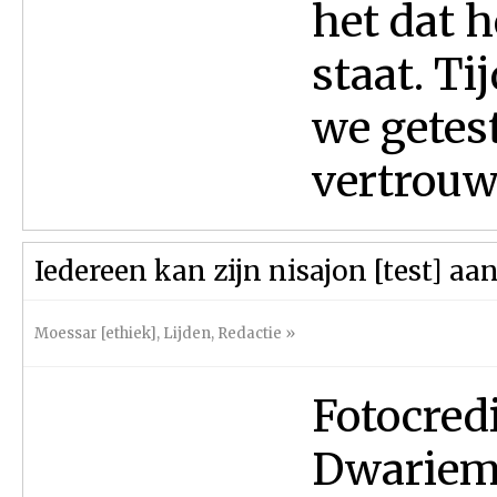
het dat h
staat. T
we getes
vertrouwe
Iedereen kan zijn nisajon [test] aa
Moessar [ethiek]
,
Lijden
,
Redactie
»
Fotocred
Dwariem 