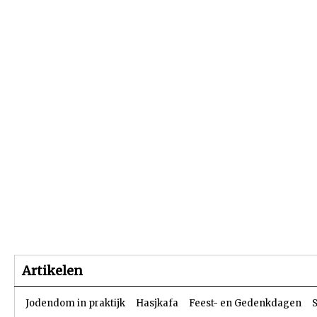
Beginpagina
Artikelen
Dossiers
Artikelen
Jodendom in praktijk
Hasjkafa
Feest- en Gedenkdagen