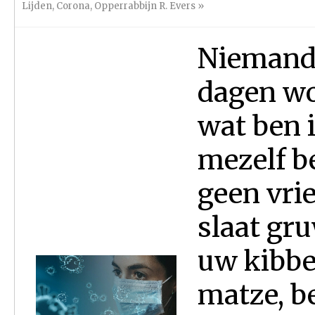
Lijden
,
Corona
,
Opperrabbijn R. Evers
»
Niemand 
dagen wo
wat ben 
mezelf be
geen vri
slaat gru
uw kibbe
matze, b