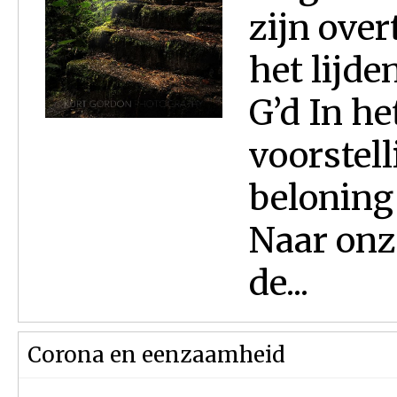
zijn ove
het lijde
G’d In h
voorstell
beloning
Naar onz
de...
Corona en eenzaamheid