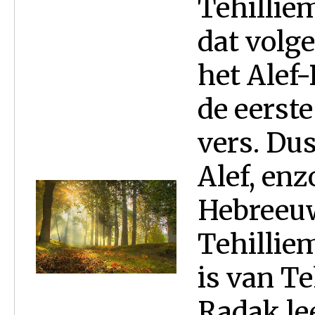
Tehilliem
dat volge
het Alef-
de eerste
vers. Dus
Alef, en
Hebreeuws
Tehilliem
is van Te
Radak lee