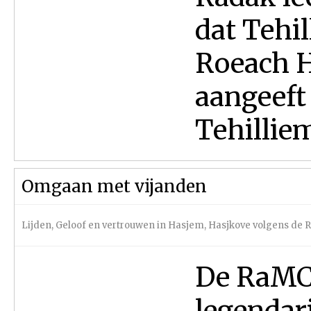
dat Tehil
Roeach H
aangeeft
Tehilliem
Omgaan met vijanden
Lijden
,
Geloof en vertrouwen in Hasjem
,
Hasjkove volgens de
De RaMCH
legendar