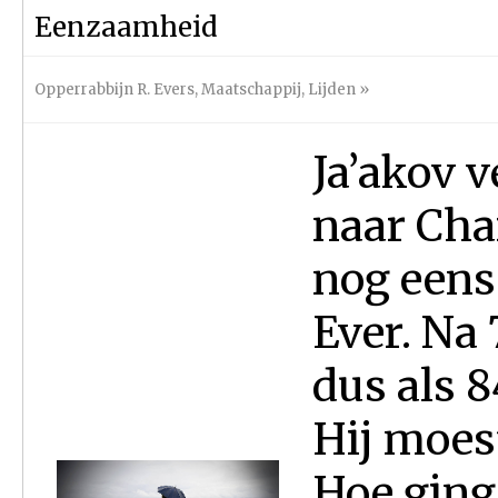
Eenzaamheid
Opperrabbijn R. Evers
,
Maatschappij
,
Lijden
»
Ja’akov v
naar Char
nog eens 
Ever. Na 
dus als 8
Hij moest
Hoe ging