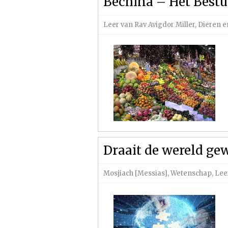
Bechina – Het Bestu
Leer van Rav Avigdor Miller
,
Dieren e
Draait de wereld ge
Mosjiach [Messias]
,
Wetenschap
,
Lee