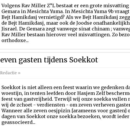
Volgens Rav Miller Z”L bestaat er een grote misvattin
Gemara in Mesichta Yuma. In Mesichta Yuma 9b vraagt
Bejt Hamikdasj vernietigd? Als we Bejt Hamikdasj zegg
de Bejt Hamikdasj, maar ook de Joodse onafhankelijk
Jisrael. De Gemara zegt vanwege sinat chinam ; vanwe
Rav Miller bestaan hierover veel misvattingen. Zo bezoc
orthodoxe...
heven gasten tijdens Soekkot
Redactie
»
Soekkot is niet alleen een feest waarin we gedenken da
woestijn, in tenten leefden door Hasjem Zelf bescherm
feest van gastvrijheid. Terwijl wij onze soekka vullen
wij de zchoet - verdiensten - om zeven verheven gasten
Wanneer alle zeven oesjpizin [arameens voor gasten] 
dagen van Soekkot onze soekka bezoeken, wordt ieder '
geassocieerd...