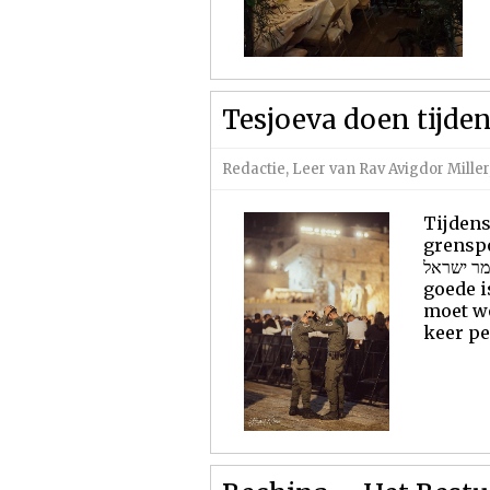
Tesjoeva doen tijde
Redactie
,
Leer van Rav Avigdor Miller
Tijdens
grenspo
שומר ישראל Fotocredits©Yizchak Kelman Nu Jom Kippoer voorbij is, en h
goede i
moet wo
keer pe