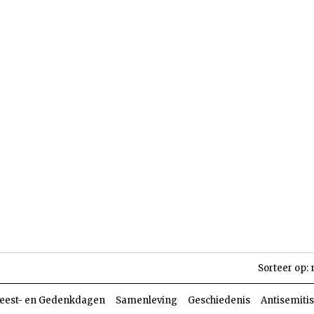
len
Dossiers
Parasja
Sorteer op:
eest- en Gedenkdagen
Samenleving
Geschiedenis
Antisemiti