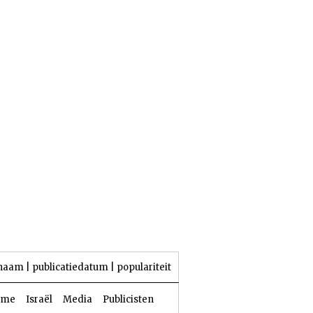
26 Aw 5786 | 09 augustus 2026
naam
|
publicatiedatum
|
populariteit
sme
Israël
Media
Publicisten