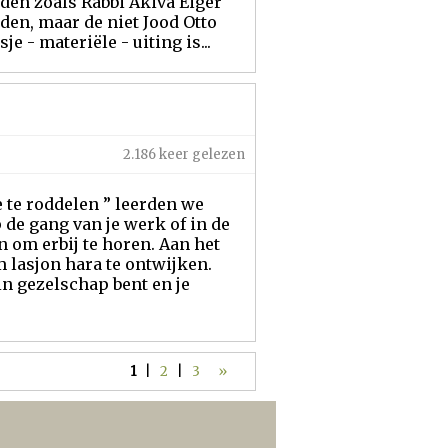
den zoals Rabbi Akiva Eiger
den, maar de niet Jood Otto
 - materiële - uiting is...
2.186 keer gelezen
e te roddelen ” leerden we
p de gang van je werk of in de
 om erbij te horen. Aan het
m lasjon hara te ontwijken.
in gezelschap bent en je
1
|
2
|
3
»