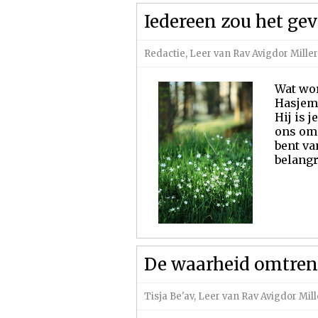
Iedereen zou het gev
Redactie
,
Leer van Rav Avigdor Miller
Wat wor
Hasjem 
Hij is 
ons om te weten. ה' אלוקי לעולם אודך - Ha
bent van mi
belangr
De waarheid omtren
Tisja Be'av
,
Leer van Rav Avigdor Mill