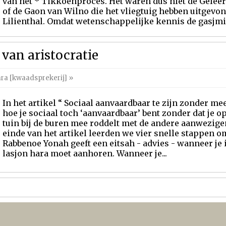
van het * Tikkoenproces. Het waren dus niet de Geleer
of de Gaon van Wilno die het vliegtuig hebben uitgevon
Lilienthal. Omdat wetenschappelijke kennis de gasjmisje
 van aristocratie
ra [kwaadsprekerij]
»
In het artikel “ Sociaal aanvaardbaar te zijn zonder me
hoe je sociaal toch ‘aanvaardbaar’ bent zonder dat je o
tuin bij de buren mee roddelt met de andere aanwezigen
einde van het artikel leerden we vier snelle stappen o
Rabbenoe Yonah geeft een eitsah - advies - wanneer je 
lasjon hara moet aanhoren. Wanneer je...