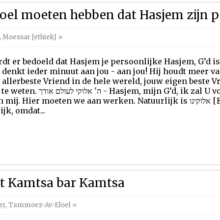
oel moeten hebben dat Hasjem zijn pe
,
Moessar [ethiek]
»
dt er bedoeld dat Hasjem je persoonlijke Hasjem, G’d is
denkt ieder minuut aan jou - aan jou! Hij houdt meer v
je allerbeste Vriend in de hele wereld, jouw eigen beste V
sjem, mijn G’d, ik zal U voor altijd prijzen. Eloqai! U
j. Hier moeten we aan werken. Natuurlijk is אלוקינו [Eloqenoe, onze G’d] ook
ijk, omdat...
t Kamtsa bar Kamtsa
er
,
Tammoez-Av-Eloel
»