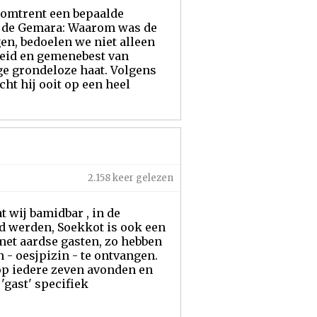
g omtrent een bepaalde
 ​​de Gemara: Waarom was de
en, bedoelen we niet alleen
heid en gemenebest van
ge grondeloze haat. Volgens
ht hij ooit op een heel
2.158 keer gelezen
t wij bamidbar , in de
d werden, Soekkot is ook een
 met aardse gasten, zo hebben
 - oesjpizin - te ontvangen.
op iedere zeven avonden en
gast' specifiek