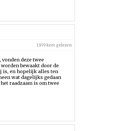
1.979 keer gelezen
t, vonden deze twee
ij worden bewaakt door de
omeen wat dagelijks gedaan
t het raadzaam is om twee