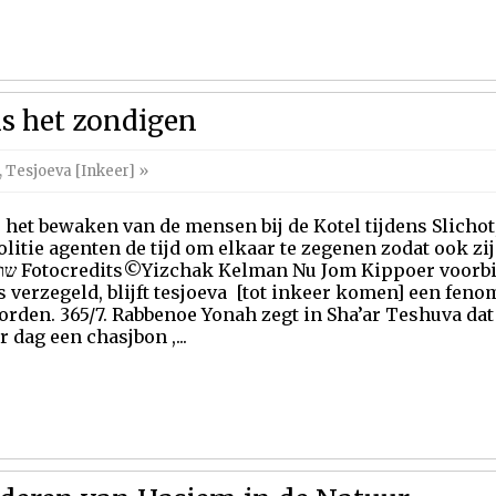
ns het zondigen
,
Tesjoeva [Inkeer]
»
 het bewaken van de mensen bij de Kotel tijdens Slicho
litie agenten de tijd om elkaar te zegenen zodat ook z
opelijk alles ten
s verzegeld, blijft tesjoeva [tot inkeer komen] een fen
rden. 365/7. Rabbenoe Yonah zegt in Sha’ar Teshuva da
r dag een chasjbon ,...