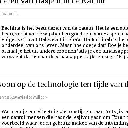
deren van Hasjem in de Natuur
n natuur
»
Bechina is het bestuderen van de natuur. Het is een st
heen, zodat we de wijsheid en goedheid van Hasjem d
Volgens Chovot Halevevot in Sha’ar HaBechinah is het 
onderdeel van ons leven. Maar hoe doe je dat? Doe je 
of haal je het uit andere bronnen? Als je een sinaasappe
verwacht dat je naar de sinaasappel kijkt en zegt: “Kijk
woon op de technologie ten tijde van 
r van Rav Avigdor Miller
»
Wanneer je een vliegtuig ziet opstijgen naar Erets Jisrae
een aantal mensen die naar de jesjivot gaan om Torah te
voorbeeld waar Joden gebruik maken van de uitvinding 