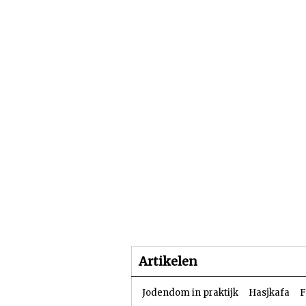
Beginpagina
Artike
Artikelen
Jodendom in praktijk
Hasjkafa
F