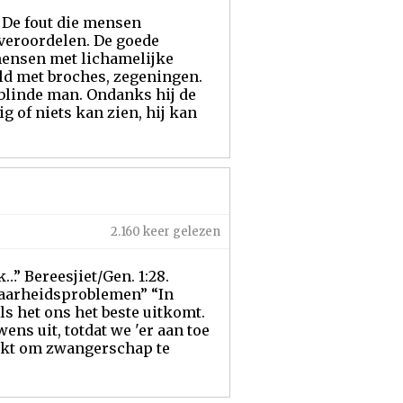
. De fout die mensen
veroordelen. De goede
 mensen met lichamelijke
ld met broches, zegeningen.
 blinde man. Ondanks hij de
g of niets kan zien, hij kan
2.160 keer gelezen
k…” Bereesjiet/Gen. 1:28.
baarheidsproblemen” “In
s het ons het beste uitkomt.
ens uit, totdat we 'er aan toe
uikt om zwangerschap te