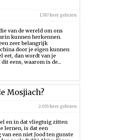
1.787 keer gelezen
udie van de wereld om ons
aarin kunnen herkennen.
een zeer belangrijk
bechina door je eigen kunnen
l eet, dan wordt van je
 dit eens, waarom is de...
de Mosjiach?
2.055 keer gelezen
l en in dat vliegtuig zitten
 lernen, is dat een
van een niet Jood ten gunste