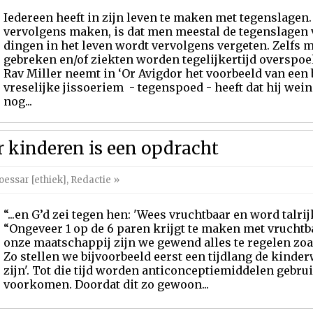
Iedereen heeft in zijn leven te maken met tegenslagen
vervolgens maken, is dat men meestal de tegenslagen 
dingen in het leven wordt vervolgens vergeten. Zelfs
gebreken en/of ziekten worden tegelijkertijd overspoe
Rav Miller neemt in ‘Or Avigdor het voorbeeld van een
vreselijke jissoeriem - tegenspoed - heeft dat hij weini
nog...
r kinderen is een opdracht
essar [ethiek]
,
Redactie
»
“...en G’d zei tegen hen: 'Wees vruchtbaar en word talrij
“Ongeveer 1 op de 6 paren krijgt te maken met vrucht
onze maatschappij zijn we gewend alles te regelen zoal
Zo stellen we bijvoorbeeld eerst een tijdlang de kinderw
zijn'. Tot die tijd worden anticonceptiemiddelen gebr
voorkomen. Doordat dit zo gewoon...