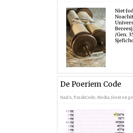
Niet-Jo
Noachit
Univers
Bereesj
/Gen. 3:
Sjefich
De Poeriem Code
Nazi's
,
TorahCode
,
Media_feest en 