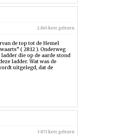
2.845 keer gelezen
arvan de top tot de Hemel
waarts” ( 28:12 ). Onderweg
ladder die op de aarde stond
deze ladder. Wat was de
ordt uitgelegd, dat de
3.873 keer gelezen