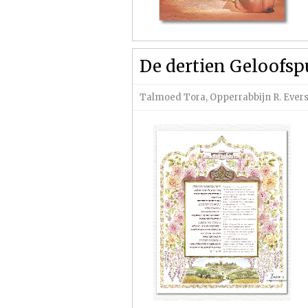
De dertien Geloofs
Talmoed Tora
,
Opperrabbijn R. Ever