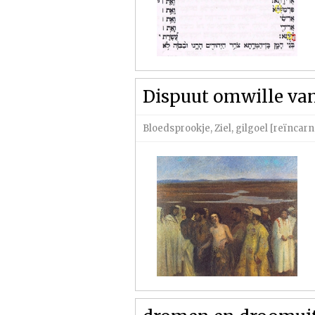
Dispuut omwille va
Bloedsprookje
,
Ziel, gilgoel [reïncar