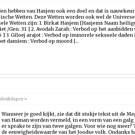
den hebben van Hasjem ook een doel en dat is nauwkeur
ische Wetten. Deze Wetten worden ook wel de Univers
ele Wetten zijn: 1. Birkat Hasjem [Hasjems Naam heilige
iet /Gen. 3:1 ] 2. Avodah Zarah : Verbod op het aanbidden
5 ] 3. Giloej arajot : Verbod op immorele seksuele daden [ 
oet damiem : Verbod op moord [...
gedenkdagen
»
Wanneer je goed kijkt, zie dat dit stukje tekst uit de M
van Haman worden vermeld, in een vorm van een galg is
er sprake te zijn van twee galgen. Voor wie nog meer? 
de eeuwigheidswaarde van het Joodse volk. Ondanks b