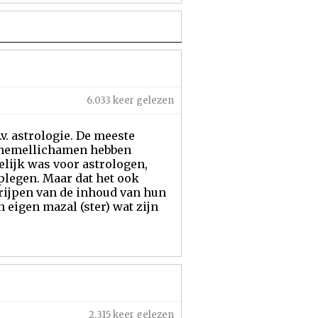
6.033 keer gelezen
v. astrologie. De meeste
e hemellichamen hebben
elijk was voor astrologen,
plegen. Maar dat het ook
rijpen van de inhoud van hun
 eigen mazal (ster) wat zijn
2.315 keer gelezen