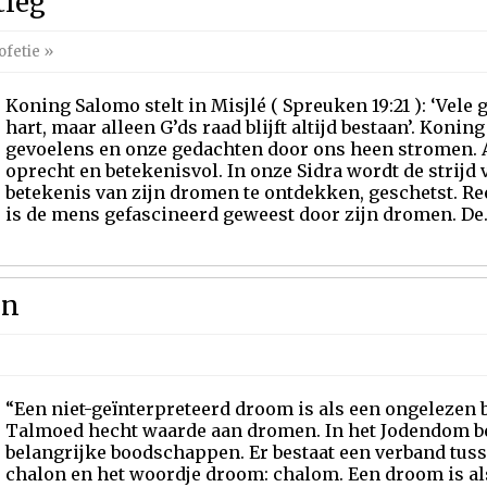
tleg
ofetie
»
Koning Salomo stelt in Misjlé ( Spreuken 19:21 ): ‘Vel
hart, maar alleen G’ds raad blijft altijd bestaan’. Koni
gevoelens en onze gedachten door ons heen stromen. 
oprecht en betekenisvol. In onze Sidra wordt de strijd
betekenis van zijn dromen te ontdekken, geschetst. Re
is de mens gefascineerd geweest door zijn dromen. De..
ën
“Een niet-geïnterpreteerd droom is als een ongelezen b
Talmoed hecht waarde aan dromen. In het Jodendom b
belangrijke boodschappen. Er bestaat een verband tuss
chalon en het woordje droom: chalom. Een droom is al