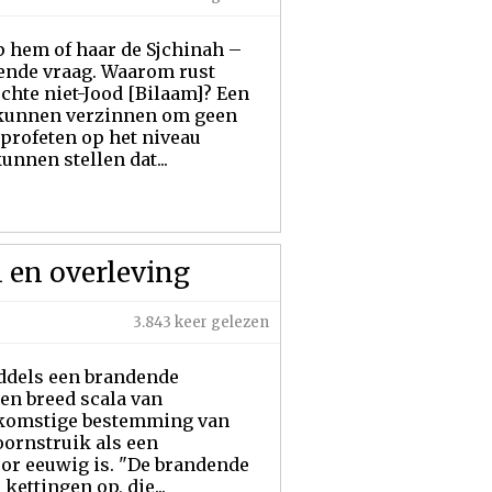
p hem of haar de Sjchinah –
gende vraag. Waarom rust
echte niet-Jood [Bilaam]? Een
s kunnen verzinnen om geen
 profeten op het niveau
nnen stellen dat...
 en overleving
3.843 keer gelezen
ddels een brandende
een breed scala van
oekomstige bestemming van
oornstruik als een
oor eeuwig is. "De brandende
kettingen op, die...