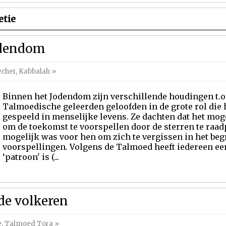
etie
odendom
echer
,
Kabbalah
»
Binnen het Jodendom zijn verschillende houdingen t.o.
Talmoedische geleerden geloofden in de grote rol di
gespeeld in menselijke levens. Ze dachten dat het mog
om de toekomst te voorspellen door de sterren te raad
mogelijk was voor hen om zich te vergissen in het beg
voorspellingen. Volgens de Talmoed heeft iedereen een
‘patroon' is (...
 de volkeren
e
,
Talmoed Tora
»