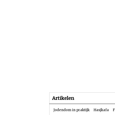
Beginpagina
Artike
Artikelen
Jodendom in praktijk
Hasjkafa
F