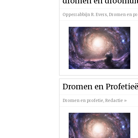
dromen en droomui
Opperrabbijn R. Evers
,
Dromen en pr
Dromen en Profetie
Dromen en profetie
,
Redactie
»