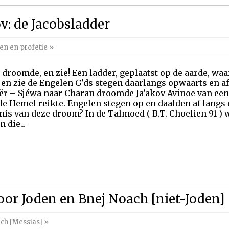
v: de Jacobsladder
n en profetie
»
j droomde, en zie! Een ladder, geplaatst op de aarde, wa
; en zie de Engelen G'ds stegen daarlangs opwaarts en af
ër – Sjéwa naar Charan droomde Ja’akov Avinoe van een 
 de Hemel reikte. Engelen stegen op en daalden af langs 
nis van deze droom? In de Talmoed ( B.T. Choelien 91 ) w
 die...
or Joden en Bnej Noach [niet-Joden]
ch [Messias]
»