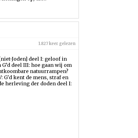
1.827 keer gelezen
et-Joden] deel I: geloof in
 G’d deel III: hoe gaan wij om
onontkoombare natuurrampen?
V: G'd kent de mens, straf en
e herleving der doden deel I: