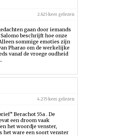
2.625 keer gelezen
e gedachten gaan door iemands
ng Salomo beschrijft hoe onze
Alleen sommige emoties zijn
 van Pharao om de werkelijke
eds vanaf de vroege oudheid
.
4.275 keer gelezen
rief” Berachot 55a . De
evat een droom vaak
en het woordje venster,
s het ware een soort venster