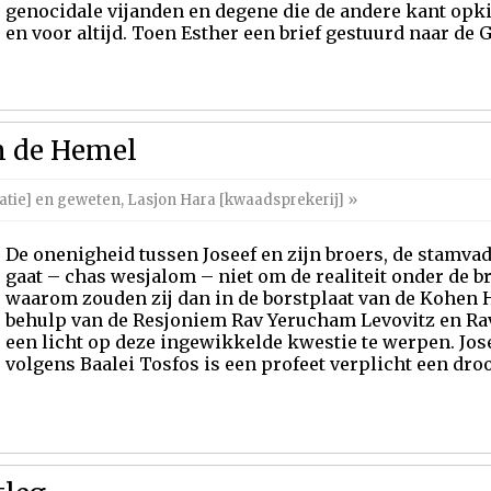
genocidale vijanden en degene die de andere kant opkij
en voor altijd. Toen Esther een brief gestuurd naar de Ge
n de Hemel
natie] en geweten
,
Lasjon Hara [kwaadsprekerij]
»
De onenigheid tussen Joseef en zijn broers, de stamvade
gaat – chas wesjalom – niet om de realiteit onder de br
waarom zouden zij dan in de borstplaat van de Kohen 
behulp van de Resjoniem Rav Yerucham Levovitz en Ra
een licht op deze ingewikkelde kwestie te werpen. Jos
volgens Baalei Tosfos is een profeet verplicht een droo