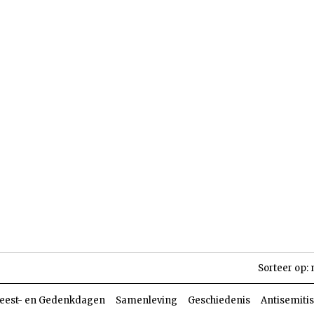
len
Dossiers
Parasja
Sorteer op:
eest- en Gedenkdagen
Samenleving
Geschiedenis
Antisemiti