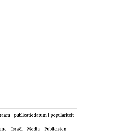
24 Aw 5786 | 07 augustus 2026
naam
|
publicatiedatum
|
populariteit
sme
Israël
Media
Publicisten