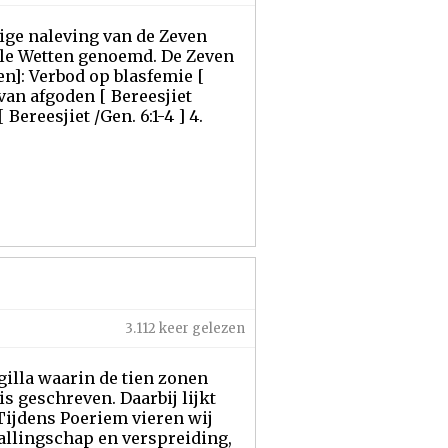
ige naleving van de Zeven
ele Wetten genoemd. De Zeven
n]: Verbod op blasfemie [
 van afgoden [ Bereesjiet
Bereesjiet /Gen. 6:1-4 ] 4.
3.112 keer gelezen
egilla waarin de tien zonen
 geschreven. Daarbij lijkt
Tijdens Poeriem vieren wij
allingschap en verspreiding,