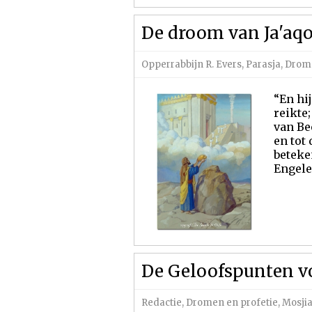
De droom van Ja'aqo
Opperrabbijn R. Evers
,
Parasja
,
Drome
“En hi
reikte
van Be
en tot
beteke
Engelen
De Geloofspunten vo
Redactie
,
Dromen en profetie
,
Mosjia