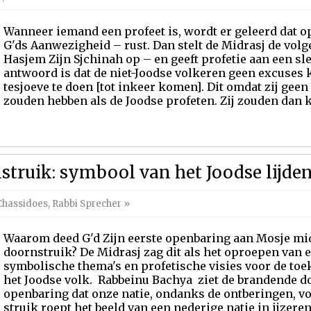
Wanneer iemand een profeet is, wordt er geleerd dat o
G'ds Aanwezigheid – rust. Dan stelt de Midrasj de vol
Hasjem Zijn Sjchinah op – en geeft profetie aan een sl
antwoord is dat de niet-Joodse volkeren geen excuse
tesjoeve te doen [tot inkeer komen]. Dit omdat zij geen
zouden hebben als de Joodse profeten. Zij zouden dan ku
truik: symbool van het Joodse lijden
Chassidoes
,
Rabbi Sprecher
»
Waarom deed G'd Zijn eerste openbaring aan Mosje mi
doornstruik? De Midrasj zag dit als het oproepen van 
symbolische thema's en profetische visies voor de t
het Joodse volk. Rabbeinu Bachya ziet de brandende d
openbaring dat onze natie, ondanks de ontberingen, v
struik roept het beeld van een nederige natie in ijzeren 