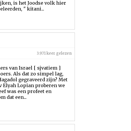
ken, is het Joodse volk hier
leerden, " kitani...
3.971 keer gelezen
rs van Israel [ sjvatiem ]
oers. Als dat zo simpel lag,
Hagadol gegraveerd zijn? Met
v Elyah Lopian proberen we
eef was een profeet en
m dat een...