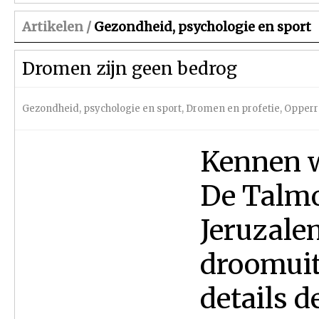
Artikelen /
Gezondheid, psychologie en sport
Dromen zijn geen bedrog
Gezondheid, psychologie en sport
,
Dromen en profetie
,
Opperra
Kennen w
De Tal­mo
Jeruzale
droomuit
details d