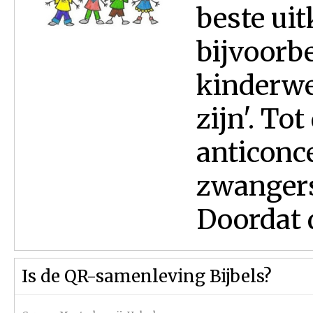
beste uit
bijvoorbe
kinderwen
zijn'. To
anticonc
zwangers
Doordat d
Is de QR-samenleving Bijbels?