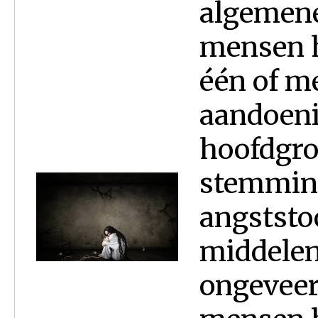
algemene
mensen h
één of m
aandoeni
hoofdgr
stemming
angststo
middelen
ongeveer 