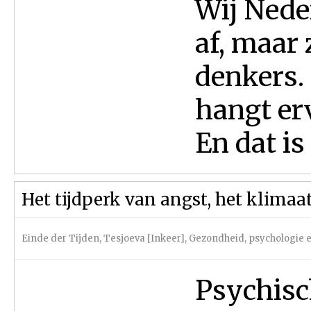
Wij Nede
af, maar 
denkers. 
hangt erv
En dat is 
Het tijdperk van angst, het klima
Einde der Tijden
,
Tesjoeva [Inkeer]
,
Gezondheid, psychologie e
Psychisc