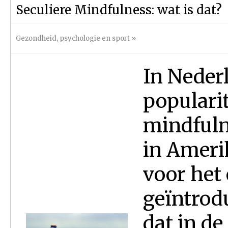
Seculiere Mindfulness: wat is dat?
Gezondheid, psychologie en sport
»
In Neder
popularit
mindfuln
in Ameri
voor het 
geïntrodu
dat in d