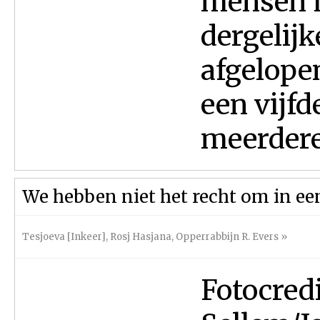
mensen h
dergelijk
afgelope
een vijf
meerdere
We hebben niet het recht om in een
Tesjoeva [Inkeer]
,
Rosj Hasjana
,
Opperrabbijn R. Evers
»
Fotocred