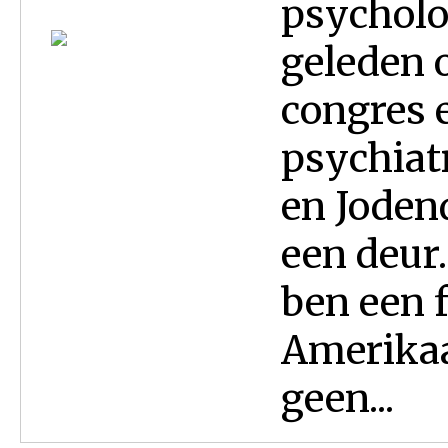
psycholo
geleden 
congres e
psychiatr
en Joden
een deur.
ben een f
Amerikaa
geen...