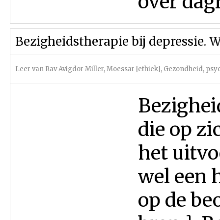
over dag
Bezigheidstherapie bij depressie. 
Leer van Rav Avigdor Miller
,
Moessar [ethiek]
,
Gezondheid, psyc
Bezighei
die op zi
het uitv
wel een 
op de be