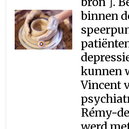
bron ]. 
binnen d
speerpun
patiënte
depressi
kunnen w
Vincent 
psychiat
Rémy-de-
werd met.