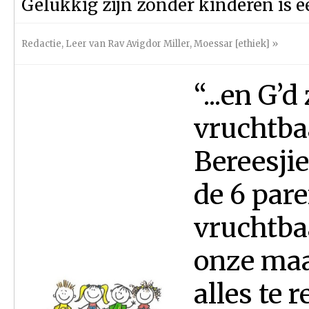
Gelukkig zijn zonder kinderen is 
Redactie
,
Leer van Rav Avigdor Miller
,
Moessar [ethiek]
»
“...en G’
vruchtbaa
Bereesjie
de 6 par
vruchtba
onze maa
alles te 