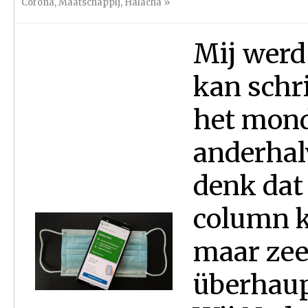
Corona
,
Maatschappij
,
Halacha
»
Mij werd
kan schri
het mond
anderhal
denk dat
column k
maar zeer
überhaup