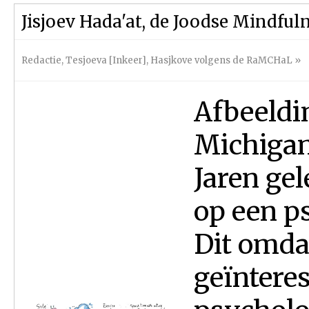
Jisjoev Hada'at, de Joodse Mindful
Redactie
,
Tesjoeva [Inkeer]
,
Hasjkove volgens de RaMCHaL
»
Afbeeldin
Michigan
Jaren ge
op een ps
Dit omdat
geïntere