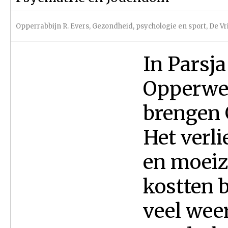
Opperrabbijn R. Evers
,
Gezondheid, psychologie en sport
,
De Vr
In Parsja
Opperwez
brengen 
Het verl
en moeiz
kostten b
veel wee