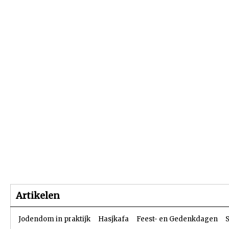
Beginpagina
Artikelen
Dossiers
Artikelen
Jodendom in praktijk
Hasjkafa
Feest- en Gedenkdagen