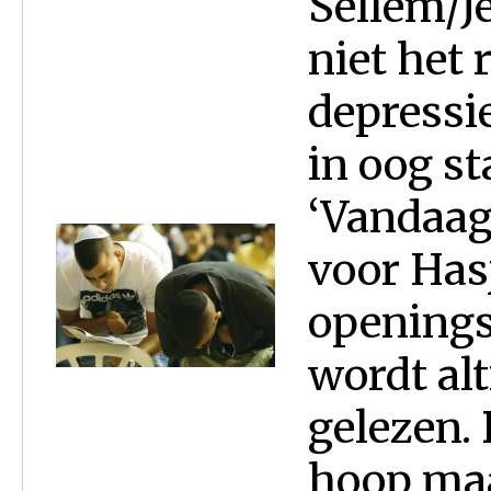
Sellem/J
niet het 
depressi
in oog s
‘Vandaag 
voor Hasj
openings
wordt alt
gelezen. 
hoop maa