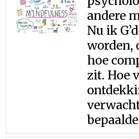
psycholo
andere m
Nu ik G’
worden, o
hoe comp
zit. Hoe 
ontdekki
verwacht 
bepaalde 