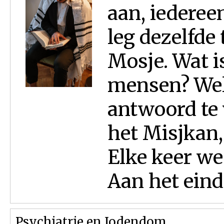
aan, iederee
leg dezelfde 
Mosje. Wat i
mensen? Well
antwoord te 
het Misjkan,
Elke keer we
Aan het einde
Psychiatrie en Jodendom