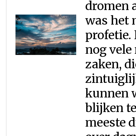
dromen a
was het 
profetie
nog vele
zaken, di
zintuigl
kunnen w
blijken t
meeste d