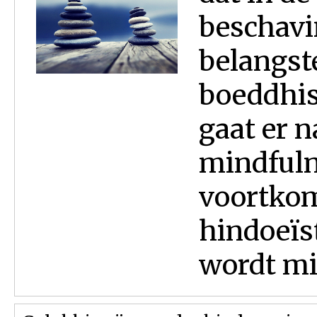
beschavi
belangst
boeddhis
gaat er n
mindfuln
voortkom
hindoeïs
wordt min