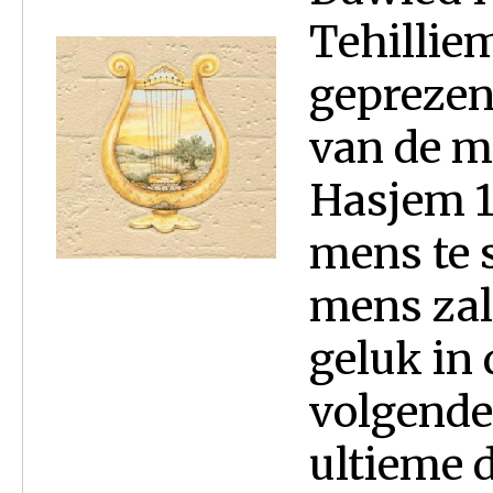
Tehilliem 
geprezen 
van de me
Hasjem 1
mens te 
mens zal
geluk in 
volgende
ultieme 