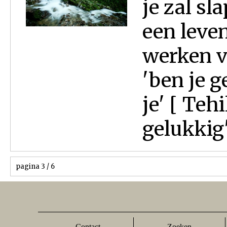
je zal sl
een leven
werken vo
'ben je g
je' [ Tehi
gelukkig'
pagina 3 / 6
Contact
Zoeken