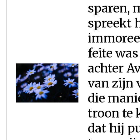
sparen, 
spreekt h
immoreel
feite was
achter A
van zijn 
die manie
troon te 
dat hij p