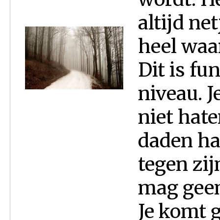
altijd ne
heel waa
Dit is fu
niveau. J
niet hate
daden ha
tegen zij
mag geen
Je komt ge