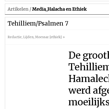
Artikelen /
Media_Halacha en Ethiek
Tehilliem/Psalmen 7
Redactie
,
Lijden
,
Moessar [ethiek]
»
De groot
Tehilliem
Hamalech
werd afg
moeilijk