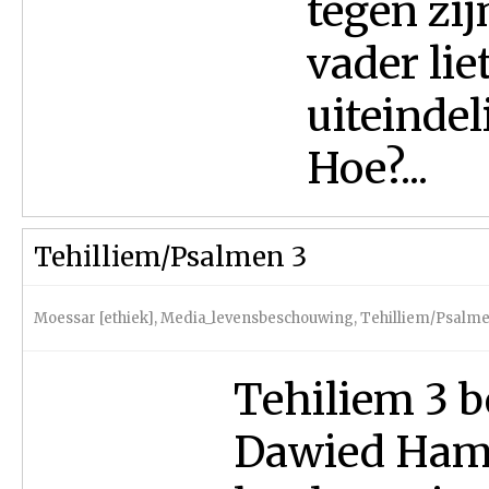
tegen zij
vader lie
uiteindel
Hoe?...
Tehilliem/Psalmen 3
Moessar [ethiek]
,
Media_levensbeschouwing
,
Tehilliem/Psalm
Tehiliem 3 b
Dawied Hame