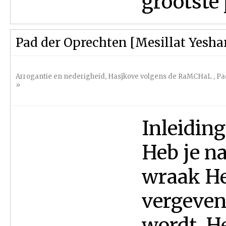
grootste 
Pad der Oprechten [Mesillat Yesha
Arrogantie en nederigheid
,
Hasjkove volgens de RaMCHaL
,
Pa
»
Inleiding
Heb je n
wraak He
vergeven 
wordt. H