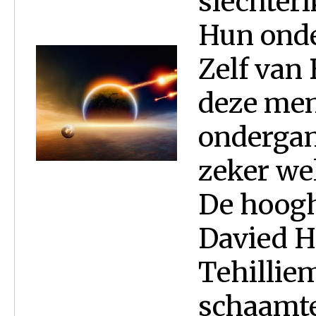
slechteri
Hun onde
Zelf van 
deze men
ondergan
zeker wel
De hoogh
Davied H
Tehillie
schaamtel