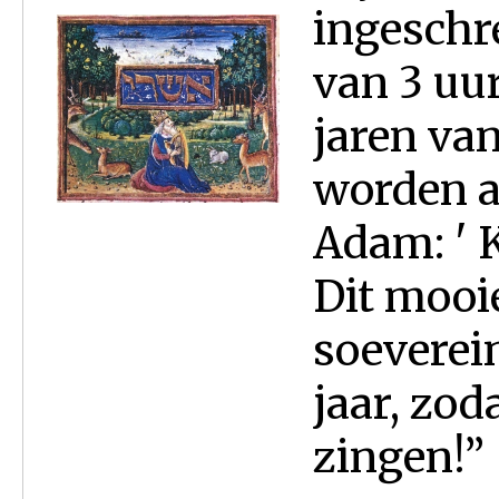
ingeschr
van 3 uur
jaren va
worden aan
Adam: ' 
Dit mooi
soeverein
jaar, zod
zingen!” 