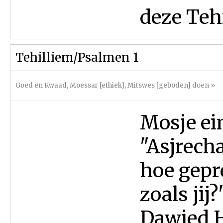
deze Tehi
Tehilliem/Psalmen 1
Goed en Kwaad
,
Moessar [ethiek]
,
Mitswes [geboden] doen
»
Mosje ei
"Asjrecha
hoe gepre
zoals jij
Dawied H