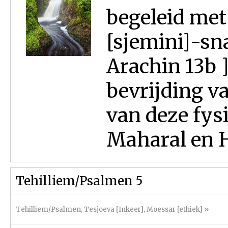
begeleid met 
[sjemini]-sn
Arachin 13b ]
bevrijding v
van deze fys
Maharal en Hir
Tehilliem/Psalmen 5
Tehilliem/Psalmen
,
Tesjoeva [Inkeer]
,
Moessar [ethiek]
»