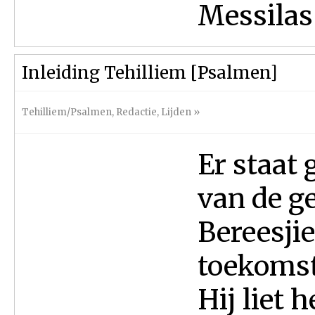
Messilas
Inleiding Tehilliem [Psalmen]
Tehilliem/Psalmen
,
Redactie
,
Lijden
»
Er staat 
van de g
Bereesjie
toekomst
Hij liet 