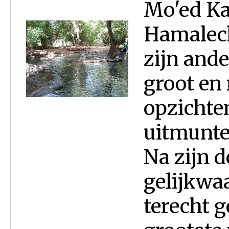
Mo'ed Kat
Hamalech
zijn ande
groot en 
opzichten
uitmunt
Na zijn d
gelijkwa
terecht 