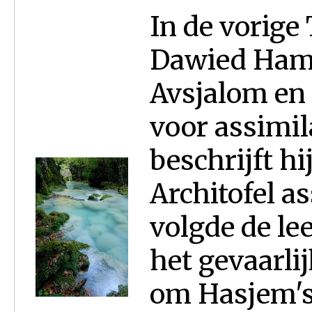
In de vorige
Dawied Hame
Avsjalom en
voor assimila
beschrijft hi
Architofel as
volgde de lee
het gevaarlij
om Hasjem's