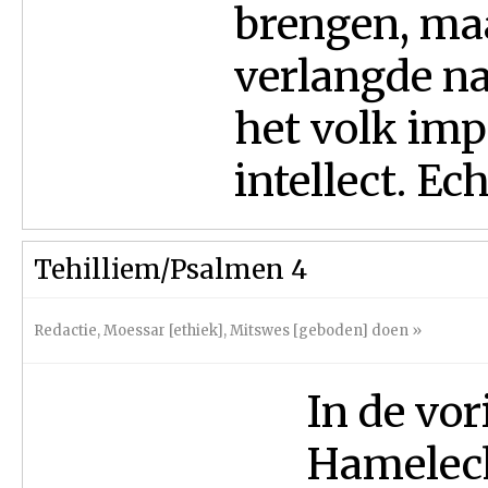
brengen, maa
verlangde na
het volk imp
intellect. Ech
Tehilliem/Psalmen 4
Redactie
,
Moessar [ethiek]
,
Mitswes [geboden] doen
»
In de vo
Hamelec