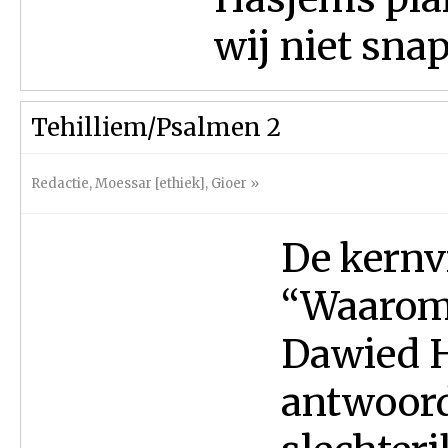
wij niet snap
Tehilliem/Psalmen 2
Redactie
,
Moessar [ethiek]
,
Gioer
»
De kernv
“Waarom 
Dawied H
antwoord