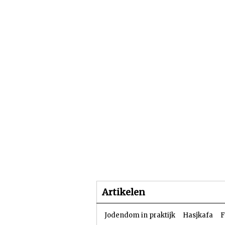
Beginpagina
Artike
Artikelen
Jodendom in praktijk
Hasjkafa
F