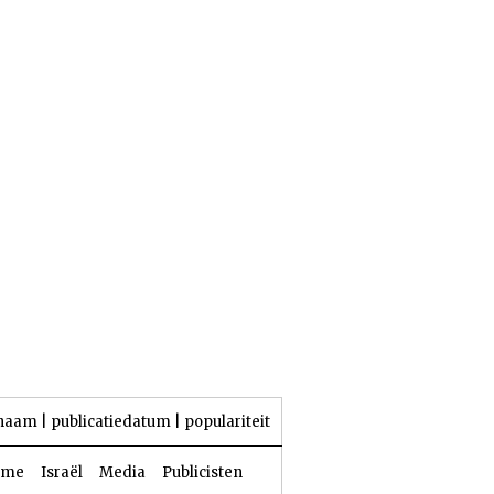
25 Aw 5786 | 08 augustus 2026
naam
|
publicatiedatum
|
populariteit
sme
Israël
Media
Publicisten