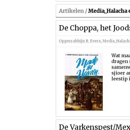
Artikelen /
Media_Halacha 
De Choppa, het Jood
Opperrabbijn R. Evers
,
Media_Halacha
Wat maa
dragen 
samenwo
sjioer 
leestip
De Varkenspest/Mex