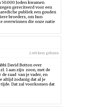
an 50.000 Joden kwamen
 zegen gereciteerd voor een
harediche publiek een gouden
iere broeders, om hun
te overwinnen die onze natie
2.493 keer gelezen
abbi David Botton over
l. 1 aan zijn zoon, met de
 de raad van je vader, en
 altijd zodanig dat al je
tijde. Dat zal voorkomen dat