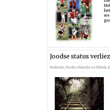
toe
Heb
he
we 
goa
Joodse status verlie
Redactie
,
Media_Halacha en Ethiek
,
H