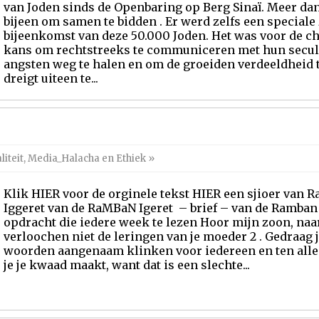
van Joden sinds de Openbaring op Berg Sinaï. Meer d
bijeen om samen te bidden . Er werd zelfs een speciale
bijeenkomst van deze 50.000 Joden. Het was voor de c
kans om rechtstreeks te communiceren met hun secul
angsten weg te halen en om de groeiden verdeeldheid 
dreigt uiteen te...
iteit
,
Media_Halacha en Ethiek
»
Klik HIER voor de orginele tekst HIER een sjioer van R
Iggeret van de RaMBaN Igeret – brief – van de Ramban z
opdracht die iedere week te lezen Hoor mijn zoon, naar
verloochen niet de leringen van je moeder 2 . Gedraag je
woorden aangenaam klinken voor iedereen en ten alle 
je je kwaad maakt, want dat is een slechte...