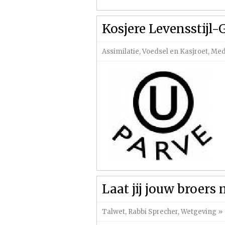
Kosjere Levensstijl-
Assimilatie
,
Voedsel en Kasjroet
,
Med
Laat jij jouw broers m
Talwet
,
Rabbi Sprecher
,
Wetgeving
»