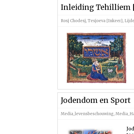
Inleiding Tehilliem
Rosj Chodesj
,
Tesjoeva [Inkeer]
,
Lijd
Jodendom en Sport
Media_levensbeschouwing
,
Media_Ha
Jod