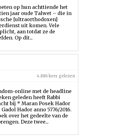
oeten op hun achttiende het
 tien jaar oude Talwet – die in
ische [ultraorthodoxen]
gerdienst uit komen. Vele
licht, aan totdat ze de
fden. Op dit...
4.886 keer gelezen
endom-online met de headline
eken geleden heeft Rabbi
cht bij * Maran Posek Hador
 Gadol Hador anno 5776/2016.
ek over het gedeelte van de
rengen. Deze twee...