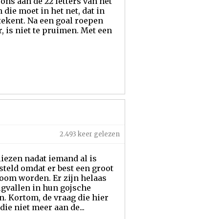
ons aan de 22 letters van het
die moet in het net, dat in
ekent. Na een goal roepen
r, is niet te pruimen. Met een
2.493 keer gelezen
liezen nadat iemand al is
teld omdat er best een groot
room worden. Er zijn helaas
rugvallen in hun gojsche
en. Kortom, de vraag die hier
ie niet meer aan de...