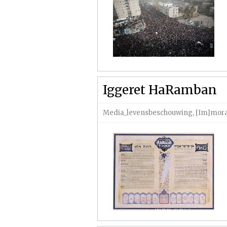
Iggeret HaRamban
Media_levensbeschouwing
,
[Im]moral