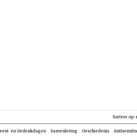
len
Dossiers
Parasja
Sorteer op:
eest- en Gedenkdagen
Samenleving
Geschiedenis
Antisemiti