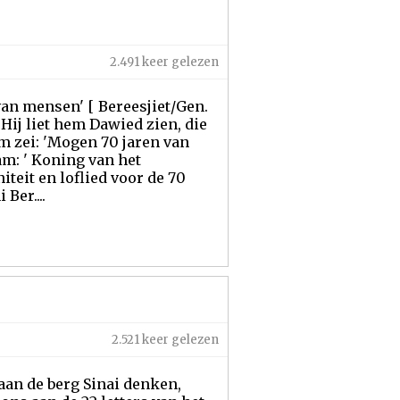
2.491 keer gelezen
 van mensen' [ Bereesjiet/Gen.
 Hij liet hem Dawied zien, die
m zei: 'Mogen 70 jaren van
am: ' Koning van het
teit en loflied voor de 70
Ber....
2.521 keer gelezen
 aan de berg Sinai denken,