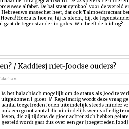
n daar de Tora gegeven werd. De 22 spelers herinneren 
reeuwse alfabet. De bal staat symbool voor de wereld en 
t Hebreeuws masechet heet, dat ook Talmoedtractaat bet
Hoera! Hoera is hoe ra, hij is slecht, hij, de tegenstande
l gaat de tegenstander in goles. Wie heeft de leiding?...
zen? / Kaddiesj niet-Joodse ouders?
alacha
»
Is het halachisch mogelijk om de status als Jood te ver
uitgekomen [ gioer ]? Regelmatig wordt deze vraag ges
aantal toegetreden Joden uiteindelijk steeds minder v
ook een groot aantal die uiteindelijk weer volledig te
leven, die zij tijdens de gioer achter zich hebben gelat
gesteld wordt gaat dus over een ger [toegetreden Jood] d