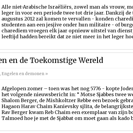
Alle niet-Arabische Israëliërs, zowel man als vrouw, m
leger in voor een periode twee tot drie jaar. Dankzij de
augustus 2012 zal komen te vervallen - konden chared
studenten aan een jesjive onder hun militaire - of bur
charediem vroegen elk jaar opnieuw uitstel van dienstp
leeftijd hadden bereikt dat ze niet meer in het leger hoe
en en de Toekomstige Wereld
,
Engelen en demonen
»
Afgelopen zomer – toen was het nog 5776 - kopte Jod
het volgende nieuwsbericht in: “ Motse Sjabbes twee w
Shalom Berger, de Mishkoltzer Rebbe een bezoek gebra
Hagaon Harav Chaim Kanievsky sjlita, de belangrijkste
Rav Berger kwam Reb Chaim een exemplaar van zijn bo
Talmoed hoe je met de Sjabbat om moet gaan als kado b