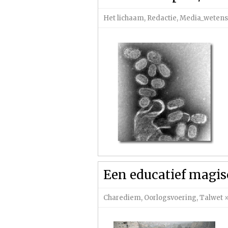
Het lichaam
,
Redactie
,
Media_weten
Een educatief magi
Charediem
,
Oorlogsvoering
,
Talwet