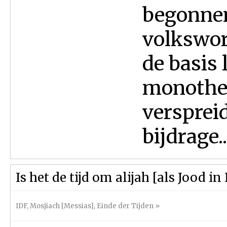
begonnen
volkswor
de basis 
monothei
versprei
bijdrage..
Is het de tijd om alijah [als Jood i
IDF
,
Mosjiach [Messias]
,
Einde der Tijden
»