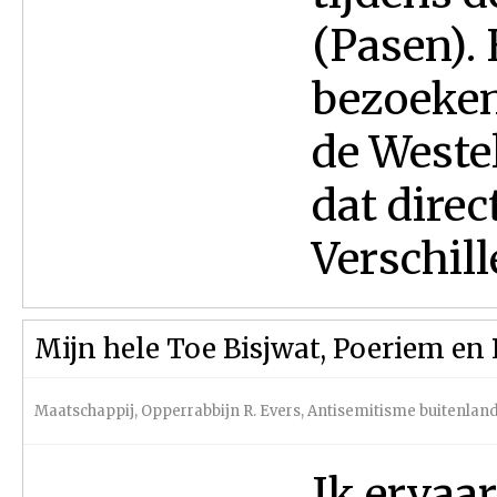
(Pasen).
bezoeken
de Weste
dat direc
Verschill
Mijn hele Toe Bisjwat, Poeriem en 
Maatschappij
,
Opperrabbijn R. Evers
,
Antisemitisme buitenlan
Ik ervaa