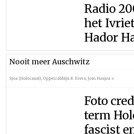
Radio 20
het Ivri
Hador Har
Nooit meer Auschwitz
Sjoa (Holocaust)
,
Opperrabbijn R. Evers
,
Jom Hasjoa
»
Foto credits: COL
term Hol
fascist e