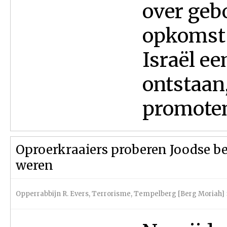
over geb
opkomst 
Israël e
ontstaan, 
promoten.
Oproerkraaiers proberen Joodse b
weren
Opperrabbijn R. Evers
,
Terrorisme
,
Tempelberg [Berg Moriah]