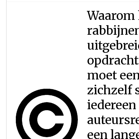
Waarom h
rabbijne
uitgebrei
opdracht 
moet een
zichzelf 
iedereen 
auteursr
een lang