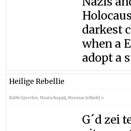
Nazis and
Holocaus
darkest 
when a E
adopt a s
Heilige Rebellie
Rabbi Sprecher
,
Maatschappij
,
Moessar [ethiek]
»
G´d zei t