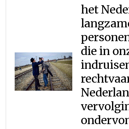
het Nede
langzam
personen 
die in on
indruise
rechtvaa
Nederland
vervolgin
ondervon