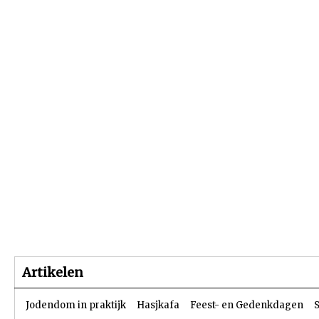
Beginpagina
Artikelen
Dossiers
Artikelen
Jodendom in praktijk
Hasjkafa
Feest- en Gedenkdagen