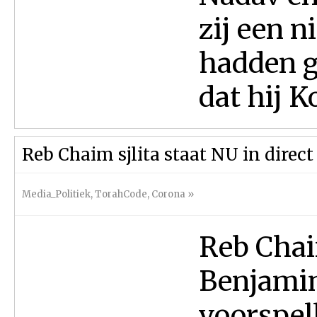
zij een n
hadden g
dat hij Ko
Reb Chaim sjlita staat NU in direc
Media_Politiek
,
TorahCode
,
Corona
»
Reb Chai
Benjami
voorspell