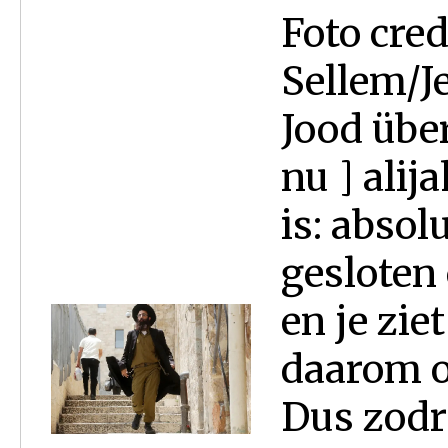
Foto cred
Sellem/J
Jood übe
nu ] ali
is: absol
gesloten
en je zie
daarom o
Dus zodr