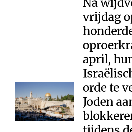
Na wijdv
vrijdag 
honderde
oproerkr
april, hu
Israëlisc
orde te 
Joden aan
blokkere
tijdens 