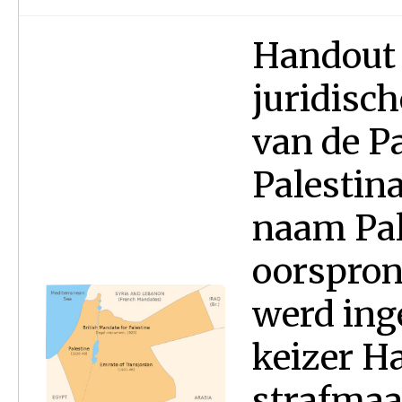
Handout 
juridisc
van de Pa
Palestina
naam Pal
oorspron
werd ing
keizer Ha
strafmaa