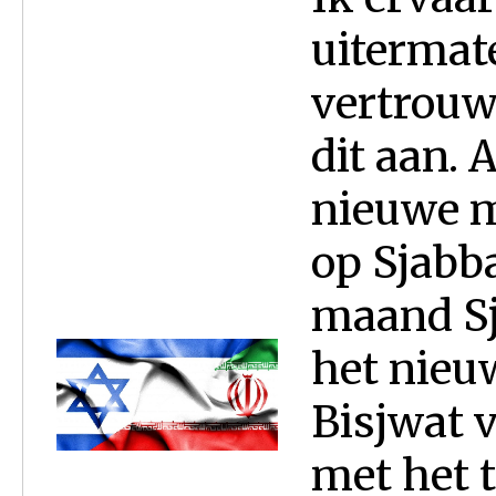
uitermat
vertrou
dit aan.
nieuwe m
op Sjabb
maand Sj
het nieu
Bisjwat v
met het 