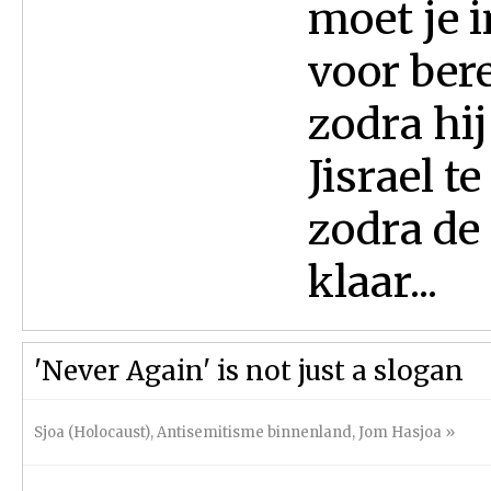
moet je i
voor ber
zodra hi
Jisrael t
zodra de
klaar...
'Never Again' is not just a slogan
Sjoa (Holocaust)
,
Antisemitisme binnenland
,
Jom Hasjoa
»