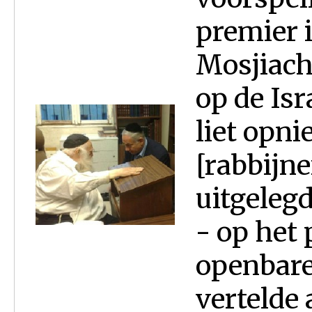
premier 
Mosjiach 
op de Isr
liet opn
[rabbijn
uitgeleg
- op het 
openbare
vertelde