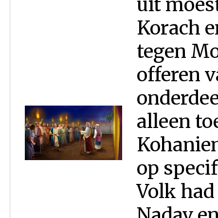
uit moes
Korach e
tegen Mo
offeren 
onderdee
alleen t
Kohaniem
op speci
Volk had
Nadav en