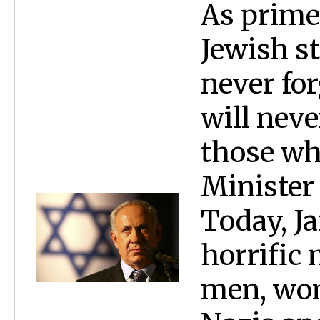
As prime 
Jewish st
never for
will neve
those wh
Minister
Today, Ja
horrific 
men, wom