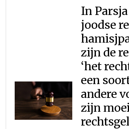
In Parsj
joodse re
hamisjpat
zijn de r
‘het rech
een soort
andere v
zijn moei
rechtsgel