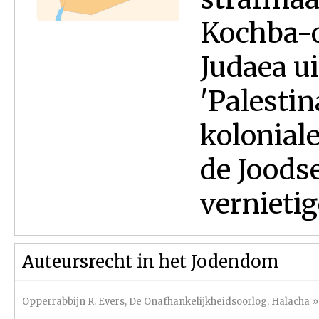
Kochba-
Judaea ui
'Palesti
kolonial
de Joodse
vernietig
Auteursrecht in het Jodendom
Opperrabbijn R. Evers
,
De Onafhankelijkheidsoorlog
,
Halacha
»