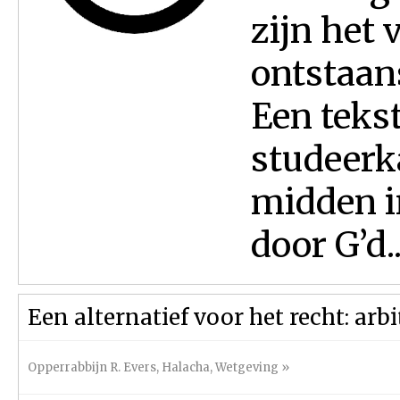
zijn het 
ontstaans
Een tekst
studeerk
midden i
door G’d..
Een alternatief voor het recht: arb
Opperrabbijn R. Evers
,
Halacha
,
Wetgeving
»