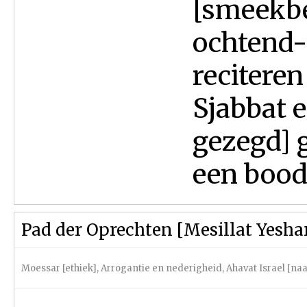
[smeekbe
ochtend-
reciteren
Sjabbat 
gezegd] 
een bood
Pad der Oprechten [Mesillat Yesha
Moessar [ethiek]
,
Arrogantie en nederigheid
,
Ahavat Israel [naa