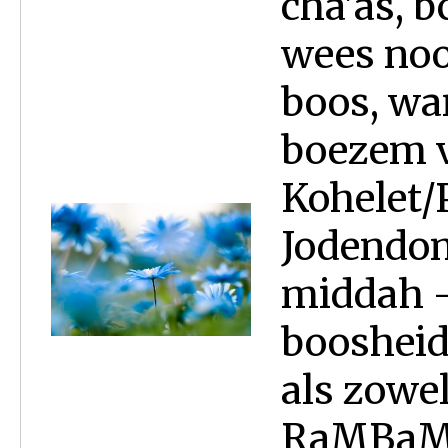
cha'as, b
wees nooi
boos, wan
boezem v
Kohelet/P
Jodendom
middah –
boosheid
als zowel
RaMBaM l