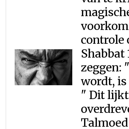
magische
voorkome
controle
Shabbat 
zeggen: 
wordt, is
" Dit lij
overdrev
Talmoed 