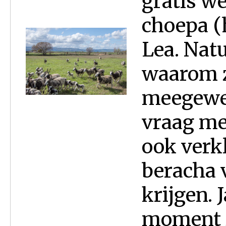
gratis we
choepa (
Lea. Natu
waarom z
meegewer
vraag me
ook verk
beracha v
krijgen. 
moment zi