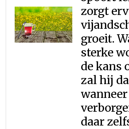
zorgt er
vijandsch
groeit. 
sterke wo
de kans 
zal hij d
wanneer 
verborgen
daar zelfs