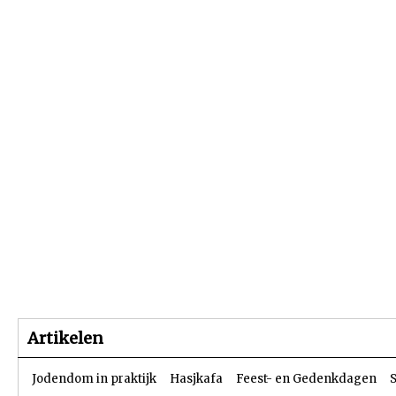
Beginpagina
Artikelen
Dossiers
Artikelen
Jodendom in praktijk
Hasjkafa
Feest- en Gedenkdagen