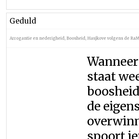
Geduld
Arrogantie en nederigheid
,
Boosheid
,
Hasjkove volgens de R
Wanneer i
staat we
boosheid 
de eigen
overwinn
spoort i