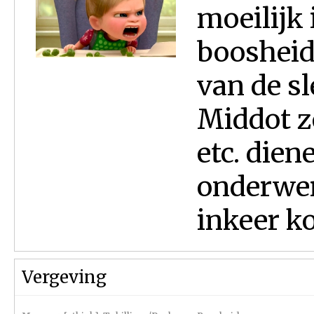
moeilijk 
boosheid
van de s
Middot zo
etc. die
onderwerp
inkeer ko
Vergeving