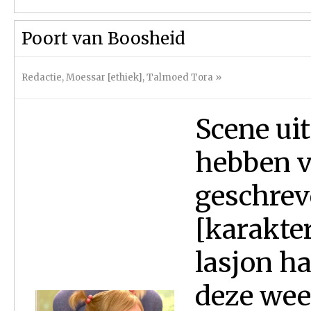
Poort van Boosheid
Redactie
,
Moessar [ethiek]
,
Talmoed Tora
»
Scene ui
hebben v
geschrev
[karakte
lasjon h
deze we