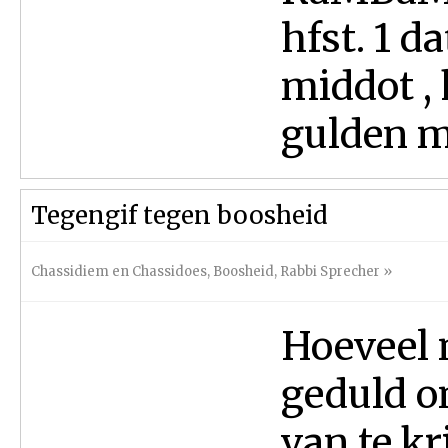
hfst. 1 da
middot , 
gulden m
Tegengif tegen boosheid
Chassidiem en Chassidoes
,
Boosheid
,
Rabbi Sprecher
»
Hoeveel 
geduld o
van te kr