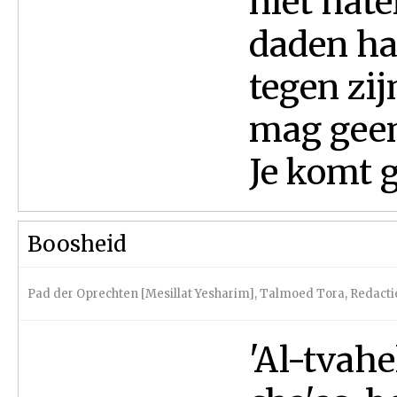
niet hate
daden ha
tegen zij
mag geen
Je komt ge
Boosheid
Pad der Oprechten [Mesillat Yesharim]
,
Talmoed Tora
,
Redacti
'Al-tvahe