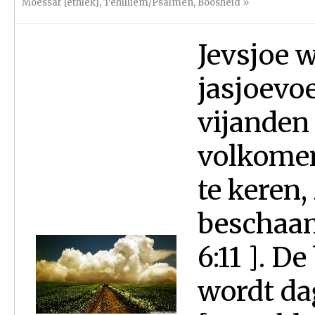
Moessar [ethiek]
,
Tehilliem/Psalmen
,
Boosheid
»
Jevsjoe w
jasjoevoe 
vijanden
volkomen
te keren,
beschaam
6:11 ]. D
wordt da