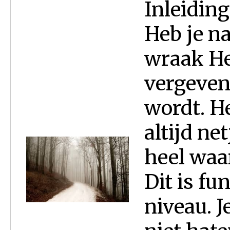
Inleiding
Heb je n
wraak He
vergeven 
wordt. H
altijd ne
heel waa
Dit is fu
niveau. J